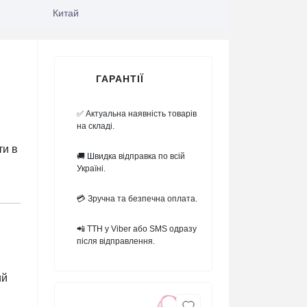
Китай
ГАРАНТІЇ
✅ Актуальна наявність товарів
на складі.
ти в
🚚 Швидка відправка по всій
Україні.
💳 Зручна та безпечна оплата.
📲 ТТН у Viber або SMS одразу
після відправлення.
ий