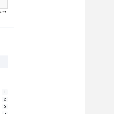
 та
1
2
0
0