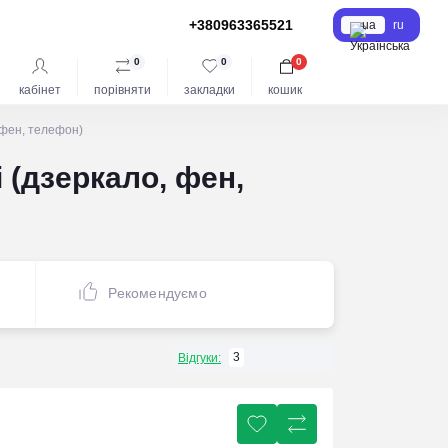
+380963365521
ua
ru
0
0
0
кабінет
порівняти
закладки
кошик
 фен, телефон)
 (дзеркало, фен,
Рекомендуємо
3
Відгуки: