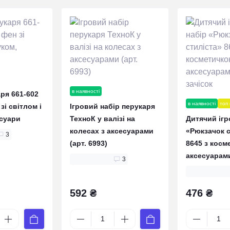
в наявності
ря 661-602
в наявності
топ
 зі світлом і
Ігровий набір перукаря
есуари
ТехноК у валізі на
Дитячий ігр
колесах з аксесуарами
«Рюкзачок с
3
(арт. 6993)
8645 з косм
аксесуарами
3
592 ₴
476 ₴