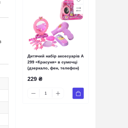
я
в
Дитячий набір аксесуарів A
299 «Красуня» в сумочці
(дзеркало, фен, телефон)
229 ₴