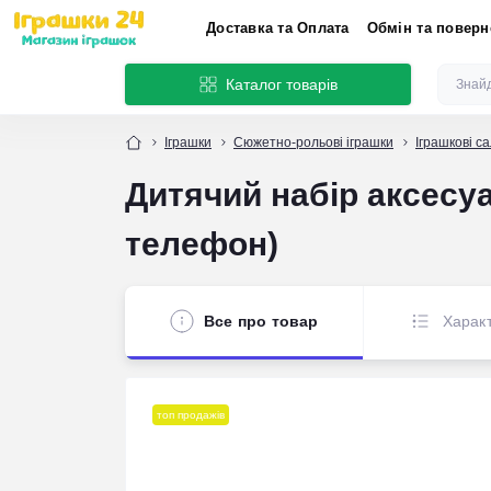
Доставка та Оплата
Обмін та повер
Каталог товарів
Іграшки
Сюжетно-рольові іграшки
Іграшкові с
Дитячий набір аксесуа
телефон)
Все про товар
Харак
топ продажів