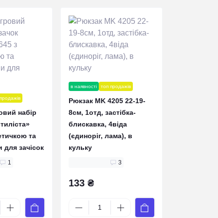
в наявності
топ продажів
 продажів
Рюкзак MK 4205 22-19-
овий набір
8см, 1отд, застібка-
тиліста»
блискавка, 4віда
етичкою та
(єдиноріг, лама), в
 для зачісок
кульку
1
3
133 ₴