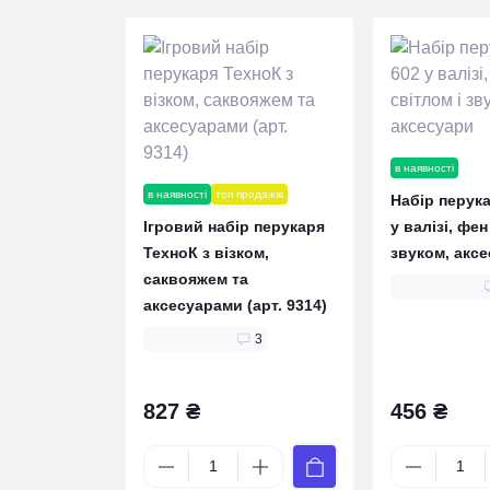
в наявності
в наявності
топ продажів
Набір перука
Ігровий набір перукаря
у валізі, фен
ТехноК з візком,
звуком, акс
саквояжем та
аксесуарами (арт. 9314)
3
827 ₴
456 ₴