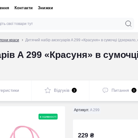
нення
Контакти
Знижки
алони краси
Дитячий набір аксесуарів A 299 «Красуня» в сумочці (дзеркало,
рів A 299 «Красуня» в сумочці
теристики
Відгуків
Питання
3
0
Артикул:
A 299
в наявності
229 ₴