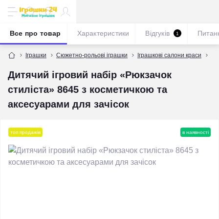
Все про товар
Характеристики
Відгуків
Питан
1
Іграшки
Сюжетно-рольові іграшки
Іграшкові салони краси
Ди
Дитячий ігровий набір «Рюкзачок
стиліста» 8645 з косметичкою та
аксесуарами для зачісок
топ продажів
в наявності