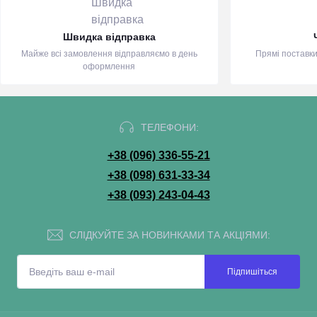
Швидка відправка
Майже всі замовлення відправляємо в день
Прямі поставки
оформлення
ТЕЛЕФОНИ:
+38 (096) 336-55-21
+38 (098) 631-33-34
+38 (093) 243-04-43
СЛІДКУЙТЕ ЗА НОВИНКАМИ ТА АКЦІЯМИ:
Підпишіться