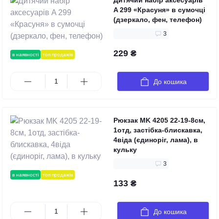
Дитячий набір аксесуарів
A 299 «Красуня» в сумочці
(дзеркало, фен, телефон)
3
229 ₴
в наявності
топ продажів
До кошика
Рюкзак MK 4205 22-19-8см,
1отд, застібка-блискавка,
4віда (єдиноріг, лама), в
кульку
3
в наявності
топ продажів
133 ₴
До кошика