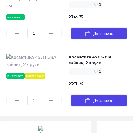
3
253 ₴
в наявності
До кошика
Косметика 457B-39A
зайчик, 2 яруси
1
в наявності
топ продажів
221 ₴
До кошика