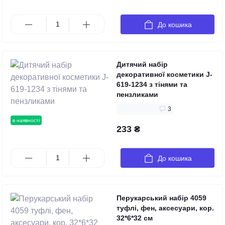
До кошика
Дитячий набір
декоративної косметики J-
619-1234 з тінями та
пензликами
3
в наявності
233 ₴
До кошика
Перукарський набір 4059
туфлі, фен, аксесуари, кор.
32*6*32 см