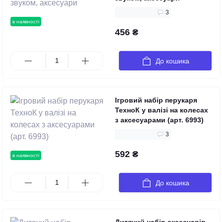
3
в наявності
456 ₴
До кошика
Ігровий набір перукаря
ТехноК у валізі на колесах
з аксесуарами (арт. 6993)
3
592 ₴
в наявності
До кошика