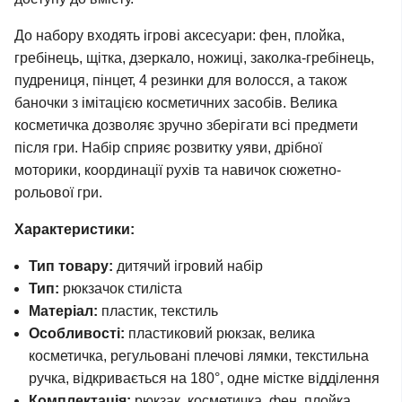
До набору входять ігрові аксесуари: фен, плойка,
гребінець, щітка, дзеркало, ножиці, заколка-гребінець,
пудрениця, пінцет, 4 резинки для волосся, а також
баночки з імітацією косметичних засобів. Велика
косметичка дозволяє зручно зберігати всі предмети
після гри. Набір сприяє розвитку уяви, дрібної
моторики, координації рухів та навичок сюжетно-
рольової гри.
Характеристики:
Тип товару:
дитячий ігровий набір
Тип:
рюкзачок стиліста
Матеріал:
пластик, текстиль
Особливості:
пластиковий рюкзак, велика
косметичка, регульовані плечові лямки, текстильна
ручка, відкривається на 180°, одне містке відділення
Комплектація:
рюкзак, косметичка, фен, плойка,