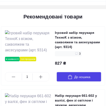
Рекомендовані товари
Ігровий набір перукаря
ТехноК з візком,
саквояжем та аксесуарами
(арт. 9314)
3
в наявності
топ продажів
827 ₴
До кошика
Набір перукаря 661-602 у
валізі, фен зі світлом і
звуком, аксесуари