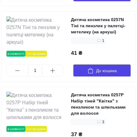
Дитяча косметика 0257N
Тіні та пензлик у палетці-
метелику (на аркуші)
1
41 ₴
в наявності
топ продажів
До кошика
Дитяча косметика 0257P
Набір тіней "Квітка" з
пензликом та шпильками
для волосся
3
в наявності
топ продажів
37 ₴