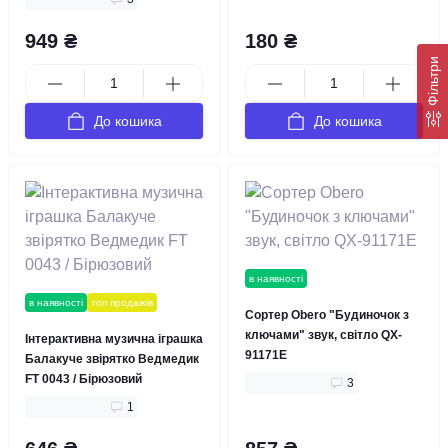
949 ₴
180 ₴
Фільтри
До кошика
До кошика
в наявності
в наявності
топ продажів
Сортер Obero "Будиночок з
ключами" звук, світло QX-
Інтерактивна музична іграшка
91171E
Балакуче звірятко Ведмедик
FT 0043 / Бірюзовий
3
1