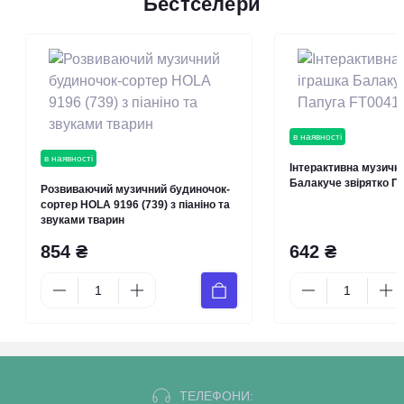
Бестселери
в наявності
в наявності
Інтерактивна музичн
Балакуче звірятко П
Розвиваючий музичний будиночок-
сортер HOLA 9196 (739) з піаніно та
звуками тварин
854 ₴
642 ₴
ТЕЛЕФОНИ: