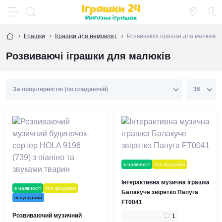
Іграшки
Іграшки для немовлят
Розвиваючі іграшки для малюків
Розвиваючі іграшки для малюків
в наявності
топ продажів
Інтерактивна музична іграшка
в наявності
топ продажів
Балакуче звірятко Папуга
популярний
FT0041
Розвиваючий музичний
1