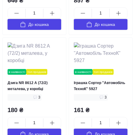
646 ₴
857 ₴
До кошика
До кошика
в наявності
топ продажів
в наявності
топ продажів
Дзига NR 8612 A (72/2)
Іграшка Сортер "Автомобіль
металева, у коробці
ТехноК" 5927
3
3
180 ₴
161 ₴
До кошика
До кошика