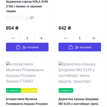
будиночок-сортер HOLA 9196
(739) з піаніно та звуками
тварин
27
854 ₴
642 ₴
До кошика
До кошика
в наявності
топ продажів
в наявності
Інтерактивна Музична
Дерев'яна іграшка Шнурівка
Розвиваюча Іграшка Розумне
MD 0145 у контейнері: овочі,