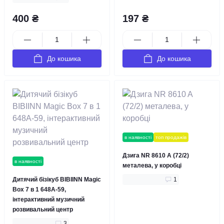
400 ₴
197 ₴
До кошика
До кошика
в наявності
топ продажів
Дзига NR 8610 A (72/2)
в наявності
металева, у коробці
Дитячий бізікуб BIBIINN Magic
1
Box 7 в 1 648A-59,
інтерактивний музичний
розвивальний центр
3