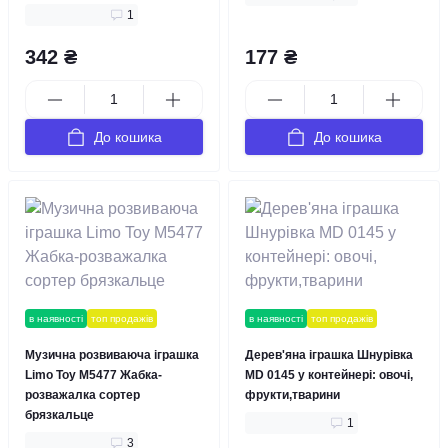
1
342 ₴
177 ₴
До кошика
До кошика
в наявності
топ продажів
в наявності
топ продажів
Музична розвиваюча іграшка
Дерев'яна іграшка Шнурівка
Limo Toy M5477 Жабка-
MD 0145 у контейнері: овочі,
розважалка сортер
фрукти,тварини
брязкальце
1
3