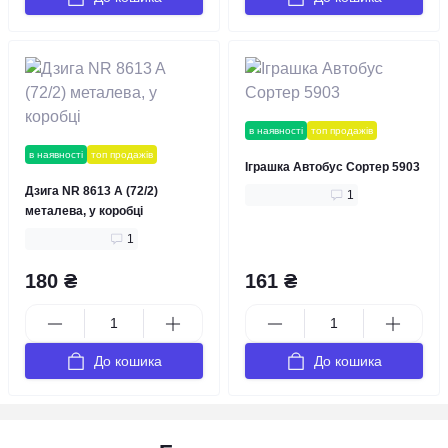
в наявності
топ продажів
в наявності
топ продажів
Іграшка Автобус Сортер 5903
Дзига NR 8613 A (72/2)
1
металева, у коробці
1
180 ₴
161 ₴
До кошика
До кошика