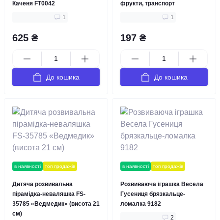
Каченя FT0042
фрукти, транспорт
1
1
625 ₴
197 ₴
До кошика
До кошика
в наявності
топ продажів
в наявності
топ продажів
Дитяча розвивальна
Розвиваюча іграшка Весела
пірамідка-неваляшка FS-
Гусениця брязкальце-
35785 «Ведмедик» (висота 21
ломалка 9182
см)
2