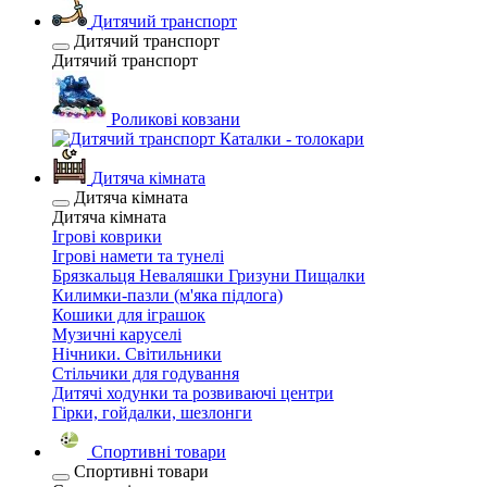
Дитячий транспорт
Дитячий транспорт
Дитячий транспорт
Роликові ковзани
Каталки - толокари
Дитяча кімната
Дитяча кімната
Дитяча кімната
Ігрові коврики
Ігрові намети та тунелі
Брязкальця Неваляшки Гризуни Пищалки
Килимки-пазли (м'яка підлога)
Кошики для іграшок
Музичні каруселі
Нічники. Світильники
Стільчики для годування
Дитячі ходунки та розвиваючі центри
Гірки, гойдалки, шезлонги
Спортивні товари
Спортивні товари