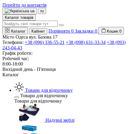
Перейти до контактів
ua
ru
Каталог товарів
Порівняти
0
Закладки
0
Каталог
Кабінет
Кошик
0
Місто Одеса вул. Базова 17
Телефони:
+38 (096) 336-55-21
+38 (098) 631-33-34
+38 (093)
243-04-43
Графік роботи:
Робочий час:
8:00-18:00
Вихідний день - П'ятниця
Каталог
Товари для відпочинку
Товари для відпочинку
Товари для відпочинку
Надувні меблі