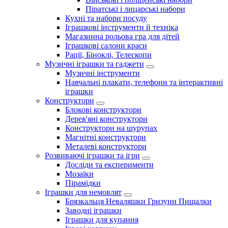
Піратські і лицарські набори
Кухні та набори посуду
Іграшкові інструменти й техніка
Магазинна рольова гра для дітей
Іграшкові салони краси
Рації, Біноклі, Телескопи
Музичні іграшки та гаджети
Музичні інструменти
Навчальні плакати, телефони та інтерактивні
іграшки
Конструктори
Блокові конструктори
Дерев'яні конструктори
Конструктори на шурупах
Магнітні конструктори
Металеві конструктори
Розвиваючі іграшки та ігри
Досліди та експерименти
Мозаїки
Пірамідки
Іграшки для немовлят
Брязкальця Неваляшки Гризуни Пищалки
Заводні іграшки
Іграшки для купання