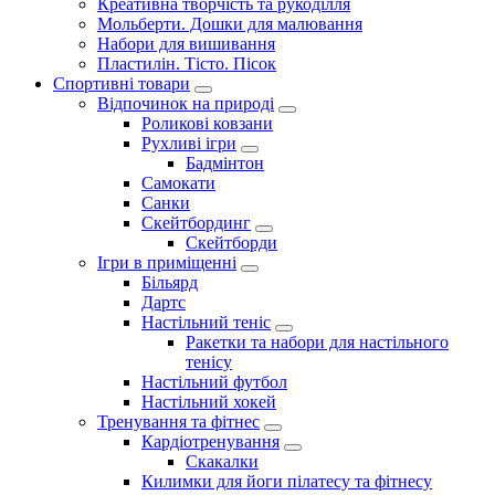
Креативна творчість та рукоділля
Мольберти. Дошки для малювання
Набори для вишивання
Пластилін. Тісто. Пісок
Спортивні товари
Відпочинок на природі
Роликові ковзани
Рухливі ігри
Бадмінтон
Самокати
Санки
Скейтбординг
Скейтборди
Ігри в приміщенні
Більярд
Дартс
Настільний теніс
Ракетки та набори для настільного
тенісу
Настільний футбол
Настільний хокей
Тренування та фітнес
Кардіотренування
Скакалки
Килимки для йоги пілатесу та фітнесу