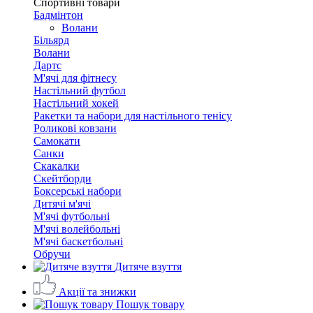
Спортивні товари
Бадмінтон
Волани
Більярд
Волани
Дартс
М'ячі для фітнесу
Настільний футбол
Настільний хокей
Ракетки та набори для настільного тенісу
Роликові ковзани
Самокати
Санки
Скакалки
Скейтборди
Боксерські набори
Дитячі м'ячі
М'ячі футбольні
М'ячі волейбольні
М'ячі баскетбольні
Обручи
Дитяче взуття
Акції та знижки
Пошук товару