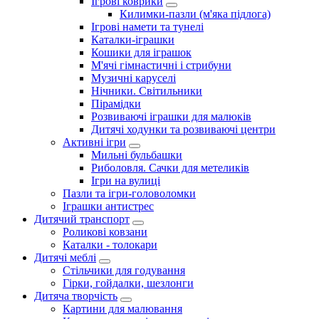
Ігрові коврики
Килимки-пазли (м'яка підлога)
Ігрові намети та тунелі
Каталки-іграшки
Кошики для іграшок
М'ячі гімнастичні і стрибуни
Музичні каруселі
Нічники. Світильники
Пірамідки
Розвиваючі іграшки для малюків
Дитячі ходунки та розвиваючі центри
Активні ігри
Мильні бульбашки
Риболовля. Сачки для метеликів
Ігри на вулиці
Пазли та ігри-головоломки
Іграшки антистрес
Дитячий транспорт
Роликові ковзани
Каталки - толокари
Дитячі меблі
Стільчики для годування
Гірки, гойдалки, шезлонги
Дитяча творчість
Картини для малювання