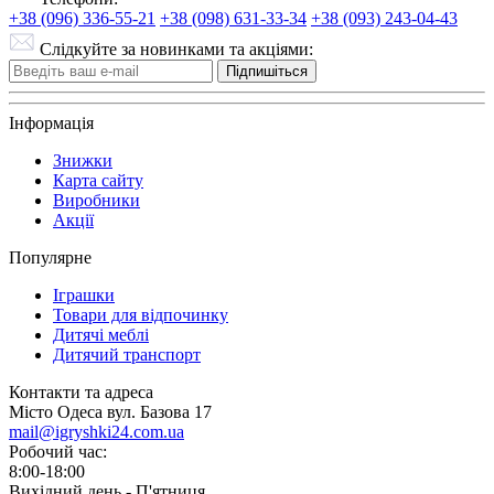
+38 (096) 336-55-21
+38 (098) 631-33-34
+38 (093) 243-04-43
Слідкуйте за новинками та акціями:
Підпишіться
Інформація
Знижки
Карта сайту
Виробники
Акції
Популярне
Іграшки
Товари для відпочинку
Дитячі меблі
Дитячий транспорт
Контакти та адреса
Місто Одеса вул. Базова 17
mail@igryshki24.com.ua
Робочий час:
8:00-18:00
Вихідний день - П'ятниця