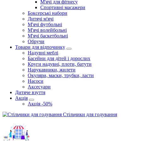
М'ячі для фітнесу
Спортивні масажери
Боксерські набори
Дитячі м'ячі
М'ячі футбольні
М'ячі волейбольні
М'ячі баскетбольні
Обручи
Товари для відпочинку
Надувні меблі
Басейни для дітей і дорослих
Круги надувні, плоти, батути
Нарукавники, жилети
Окуляри, маски, трубки, ласти
Насоси
Аксесуари
Дитяче взуття
Акція
Акція -50%
Стільчики для годування