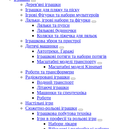
Дерев'яні іграшки
Іграшки для пляжу та піску
Ігрові Фігурки та набори мультгероїв
Ляльки, ігрові набори та фігурки
Ляльки та пупси
Лялькові будиночки
Коляски та ліжечка для ляльок
Іграшкова зброя та пристрої
Дитячі машинки
Автотреки. Гаражі
Іграшкові потяги та набори потягів
Масштабні моделі транспорту
Масштабні моделі Kinsmart
Роботи та трансформери
Радіокеровані іграшки
Водний транспорт
Літаючі іграшки
Машинки та спецтехніка
Роботи
Настільні ігри
Сюжетно-рольові іграшки
Іграшкова побутова техніка
Ігри в професії та рольові ігри
Набори лікаря
Військові і поліцейські набори