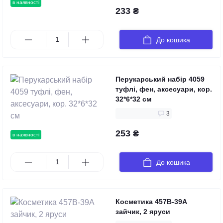
в наявності
233 ₴
До кошика
Перукарський набір 4059
туфлі, фен, аксесуари, кор.
32*6*32 см
3
253 ₴
в наявності
До кошика
Косметика 457B-39A
зайчик, 2 яруси