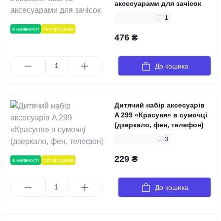
аксесуарами для зачісок
1
в наявності
топ продажів
476 ₴
До кошика
Дитячий набір аксесуарів
A 299 «Красуня» в сумочці
(дзеркало, фен, телефон)
3
229 ₴
в наявності
топ продажів
До кошика