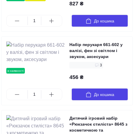
827 ₴
До кошика
Набір перукаря 661-602 у
валізі, фен зі світлом і
звуком, аксесуари
3
в наявності
456 ₴
До кошика
Дитячий ігровий набір
«Рюкзачок стиліста» 8645 з
косметичкою та