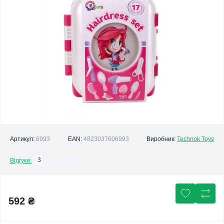
Артикул:
6993
EAN:
4823037606993
Виробник:
Technok Toys
3
Відгуки:
592 ₴