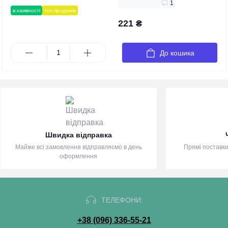
1
в наявності
топ продажів
221 ₴
До кошика
Швидка відправка
Майже всі замовлення відправляємо в день
Прямі поставки
оформлення
ТЕЛЕФОНИ:
+38 (096) 336-55-21