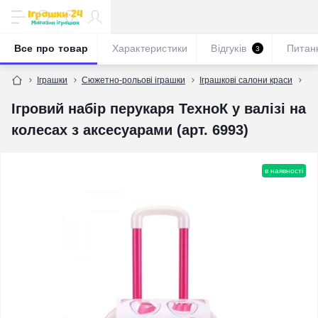
Все про товар
Характеристики
Відгуків
Питан
3
Іграшки
Сюжетно-рольові іграшки
Іграшкові салони краси
Іг
Ігровий набір перукаря ТехноК у валізі на
колесах з аксесуарами (арт. 6993)
в наявності