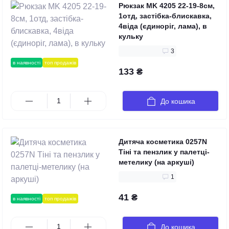
Рюкзак MK 4205 22-19-8см,
1отд, застібка-блискавка,
4віда (єдиноріг, лама), в
кульку
3
в наявності
топ продажів
133 ₴
До кошика
Дитяча косметика 0257N
Тіні та пензлик у палетці-
метелику (на аркуші)
1
41 ₴
в наявності
топ продажів
До кошика