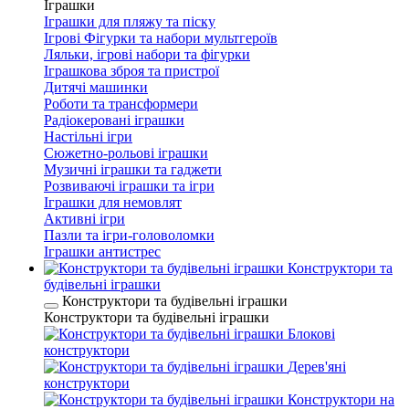
Іграшки
Іграшки для пляжу та піску
Ігрові Фігурки та набори мультгероїв
Ляльки, ігрові набори та фігурки
Іграшкова зброя та пристрої
Дитячі машинки
Роботи та трансформери
Радіокеровані іграшки
Настільні ігри
Сюжетно-рольові іграшки
Музичні іграшки та гаджети
Розвиваючі іграшки та ігри
Іграшки для немовлят
Активні ігри
Пазли та ігри-головоломки
Іграшки антистрес
Конструктори та
будівельні іграшки
Конструктори та будівельні іграшки
Конструктори та будівельні іграшки
Блокові
конструктори
Дерев'яні
конструктори
Конструктори на