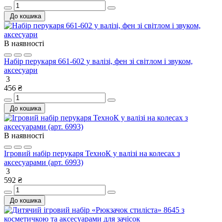
До кошика
В наявності
Набір перукаря 661-602 у валізі, фен зі світлом і звуком,
аксесуари
3
456 ₴
До кошика
В наявності
Ігровий набір перукаря ТехноК у валізі на колесах з
аксесуарами (арт. 6993)
3
592 ₴
До кошика