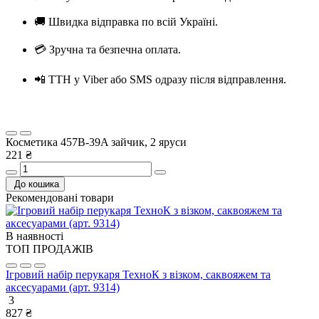
🚚 Швидка відправка по всій Україні.
💳 Зручна та безпечна оплата.
📲 ТТН у Viber або SMS одразу після відправлення.
Косметика 457B-39A зайчик, 2 яруси
221 ₴
До кошика
Рекомендовані товари
В наявності
ТОП ПРОДАЖІВ
Ігровий набір перукаря ТехноК з візком, саквояжем та
аксесуарами (арт. 9314)
3
827 ₴