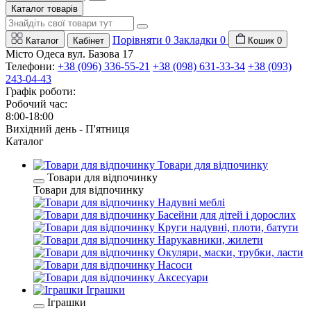
Каталог товарів
Порівняти
0
Закладки
0
Каталог
Кабінет
Кошик
0
Місто Одеса вул. Базова 17
Телефони:
+38 (096) 336-55-21
+38 (098) 631-33-34
+38 (093)
243-04-43
Графік роботи:
Робочий час:
8:00-18:00
Вихідний день - П'ятниця
Каталог
Товари для відпочинку
Товари для відпочинку
Товари для відпочинку
Надувні меблі
Басейни для дітей і дорослих
Круги надувні, плоти, батути
Нарукавники, жилети
Окуляри, маски, трубки, ласти
Насоси
Аксесуари
Іграшки
Іграшки