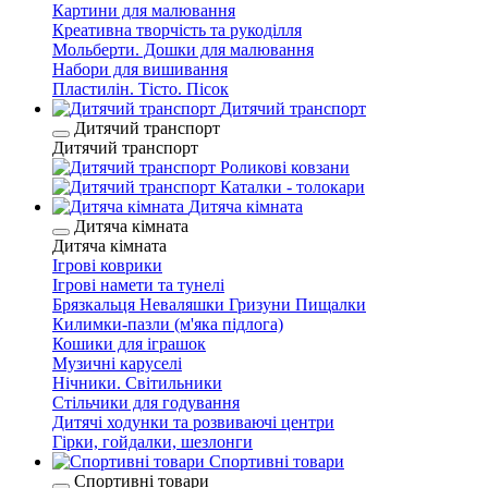
Картини для малювання
Креативна творчість та рукоділля
Мольберти. Дошки для малювання
Набори для вишивання
Пластилін. Тісто. Пісок
Дитячий транспорт
Дитячий транспорт
Дитячий транспорт
Роликові ковзани
Каталки - толокари
Дитяча кімната
Дитяча кімната
Дитяча кімната
Ігрові коврики
Ігрові намети та тунелі
Брязкальця Неваляшки Гризуни Пищалки
Килимки-пазли (м'яка підлога)
Кошики для іграшок
Музичні каруселі
Нічники. Світильники
Стільчики для годування
Дитячі ходунки та розвиваючі центри
Гірки, гойдалки, шезлонги
Спортивні товари
Спортивні товари