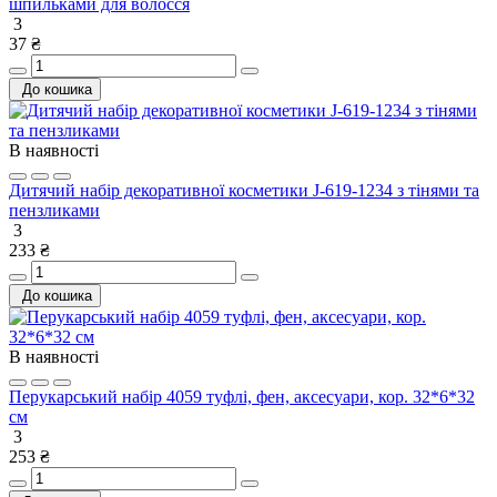
шпильками для волосся
3
37 ₴
До кошика
В наявності
Дитячий набір декоративної косметики J-619-1234 з тінями та
пензликами
3
233 ₴
До кошика
В наявності
Перукарський набір 4059 туфлі, фен, аксесуари, кор. 32*6*32
см
3
253 ₴