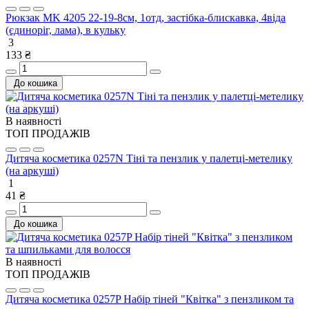
Рюкзак MK 4205 22-19-8см, 1отд, застібка-блискавка, 4віда
(єдиноріг, лама), в кульку
3
133 ₴
До кошика
В наявності
ТОП ПРОДАЖІВ
Дитяча косметика 0257N Тіні та пензлик у палетці-метелику
(на аркуші)
1
41 ₴
До кошика
В наявності
ТОП ПРОДАЖІВ
Дитяча косметика 0257P Набір тіней "Квітка" з пензликом та