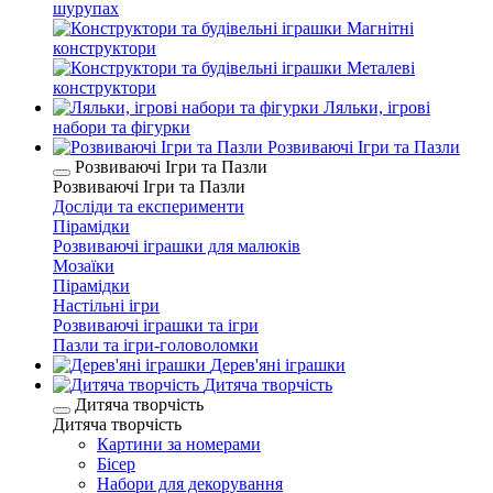
шурупах
Магнітні
конструктори
Металеві
конструктори
Ляльки, ігрові
набори та фігурки
Розвиваючі Ігри та Пазли
Розвиваючі Ігри та Пазли
Розвиваючі Ігри та Пазли
Досліди та експерименти
Пірамідки
Розвиваючі іграшки для малюків
Мозаїки
Пірамідки
Настільні ігри
Розвиваючі іграшки та ігри
Пазли та ігри-головоломки
Дерев'яні іграшки
Дитяча творчість
Дитяча творчість
Дитяча творчість
Картини за номерами
Бісер
Набори для декорування