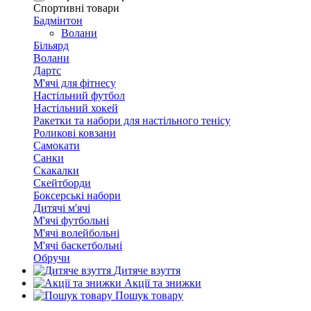
Спортивні товари
Бадмінтон
Волани
Більярд
Волани
Дартс
М'ячі для фітнесу
Настільний футбол
Настільний хокей
Ракетки та набори для настільного тенісу
Роликові ковзани
Самокати
Санки
Скакалки
Скейтборди
Боксерські набори
Дитячі м'ячі
М'ячі футбольні
М'ячі волейбольні
М'ячі баскетбольні
Обручи
Дитяче взуття
Акції та знижки
Пошук товару