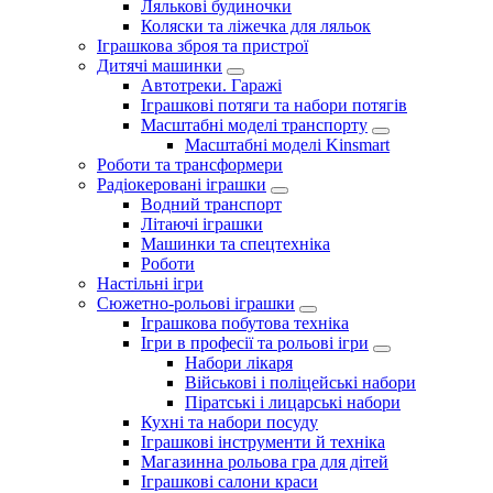
Лялькові будиночки
Коляски та ліжечка для ляльок
Іграшкова зброя та пристрої
Дитячі машинки
Автотреки. Гаражі
Іграшкові потяги та набори потягів
Масштабні моделі транспорту
Масштабні моделі Kinsmart
Роботи та трансформери
Радіокеровані іграшки
Водний транспорт
Літаючі іграшки
Машинки та спецтехніка
Роботи
Настільні ігри
Сюжетно-рольові іграшки
Іграшкова побутова техніка
Ігри в професії та рольові ігри
Набори лікаря
Військові і поліцейські набори
Піратські і лицарські набори
Кухні та набори посуду
Іграшкові інструменти й техніка
Магазинна рольова гра для дітей
Іграшкові салони краси