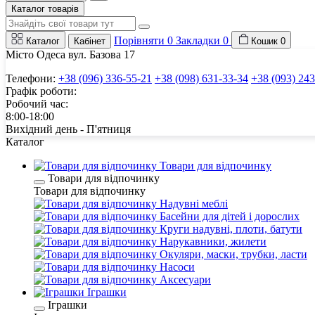
Каталог товарів
Порівняти
0
Закладки
0
Каталог
Кабінет
Кошик
0
Місто Одеса вул. Базова 17
Телефони:
+38 (096) 336-55-21
+38 (098) 631-33-34
+38 (093) 243
Графік роботи:
Робочий час:
8:00-18:00
Вихідний день - П'ятниця
Каталог
Товари для відпочинку
Товари для відпочинку
Товари для відпочинку
Надувні меблі
Басейни для дітей і дорослих
Круги надувні, плоти, батути
Нарукавники, жилети
Окуляри, маски, трубки, ласти
Насоси
Аксесуари
Іграшки
Іграшки