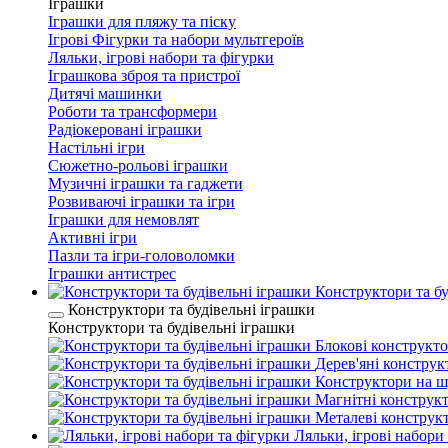
Іграшки
Іграшки для пляжу та піску
Ігрові Фігурки та набори мультгероїв
Ляльки, ігрові набори та фігурки
Іграшкова зброя та пристрої
Дитячі машинки
Роботи та трансформери
Радіокеровані іграшки
Настільні ігри
Сюжетно-рольові іграшки
Музичні іграшки та гаджети
Розвиваючі іграшки та ігри
Іграшки для немовлят
Активні ігри
Пазли та ігри-головоломки
Іграшки антистрес
Конструктори та бу
Конструктори та будівельні іграшки
Конструктори та будівельні іграшки
Блокові конструкт
Дерев'яні конструк
Конструктори на 
Магнітні конструк
Металеві конструк
Ляльки, ігрові набори