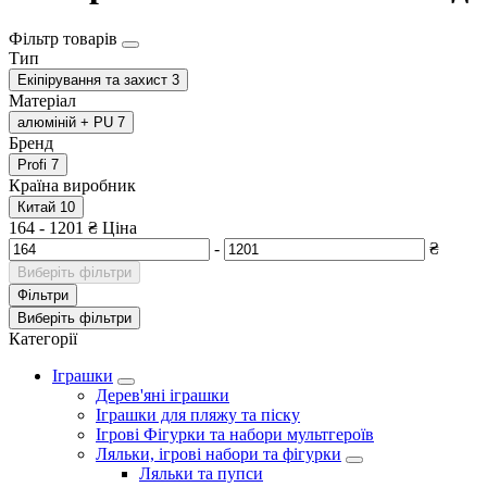
Фільтр товарів
Тип
Екіпірування та захист
3
Матеріал
алюміній + PU
7
Бренд
Profi
7
Країна виробник
Китай
10
164
-
1201
₴
Ціна
-
₴
Виберіть фільтри
Фільтри
Виберіть фільтри
Категорії
Іграшки
Дерев'яні іграшки
Іграшки для пляжу та піску
Ігрові Фігурки та набори мультгероїв
Ляльки, ігрові набори та фігурки
Ляльки та пупси