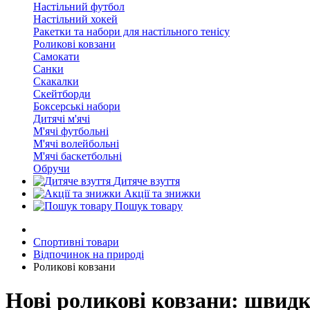
Настільний футбол
Настільний хокей
Ракетки та набори для настільного тенісу
Роликові ковзани
Самокати
Санки
Скакалки
Скейтборди
Боксерські набори
Дитячі м'ячі
М'ячі футбольні
М'ячі волейбольні
М'ячі баскетбольні
Обручи
Дитяче взуття
Акції та знижки
Пошук товару
Спортивні товари
Відпочинок на природі
Роликові ковзани
Нові роликові ковзани: швидк