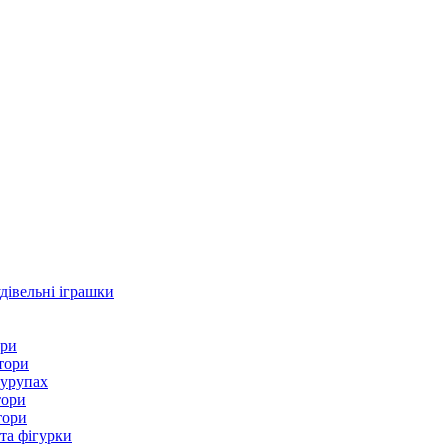
дівельні іграшки
ори
тори
шурупах
тори
тори
 та фігурки