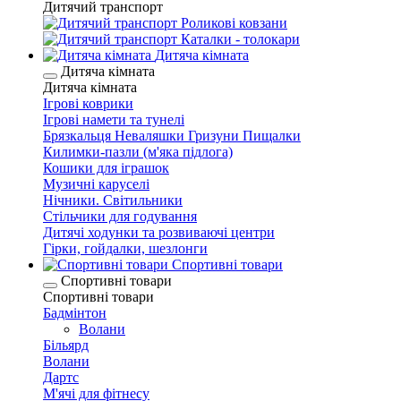
Дитячий транспорт
Роликові ковзани
Каталки - толокари
Дитяча кімната
Дитяча кімната
Дитяча кімната
Ігрові коврики
Ігрові намети та тунелі
Брязкальця Неваляшки Гризуни Пищалки
Килимки-пазли (м'яка підлога)
Кошики для іграшок
Музичні каруселі
Нічники. Світильники
Стільчики для годування
Дитячі ходунки та розвиваючі центри
Гірки, гойдалки, шезлонги
Спортивні товари
Спортивні товари
Спортивні товари
Бадмінтон
Волани
Більярд
Волани
Дартс
М'ячі для фітнесу