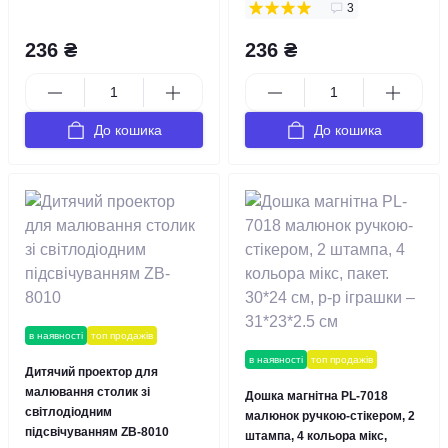
3
236 ₴
236 ₴
До кошика
До кошика
в наявності
топ продажів
в наявності
топ продажів
Дитячий проектор для
малювання столик зі
Дошка магнітна PL-7018
світлодіодним
малюнок ручкою-стікером, 2
підсвічуванням ZB-8010
штампа, 4 кольора мікс,