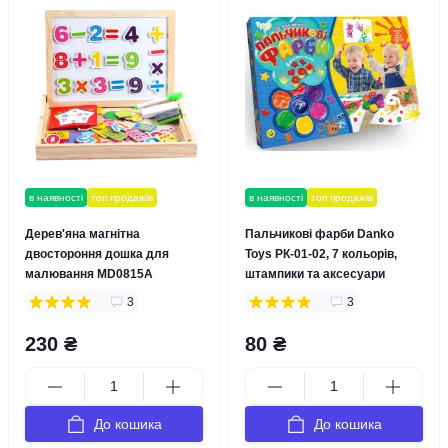
в наявності
топ продажів
в наявності
топ продажів
Дерев'яна магнітна
Пальчикові фарби Danko
двостороння дошка для
Toys РК-01-02, 7 кольорів,
малювання MD0815A
штампики та аксесуари
3
3
230 ₴
80 ₴
До кошика
До кошика