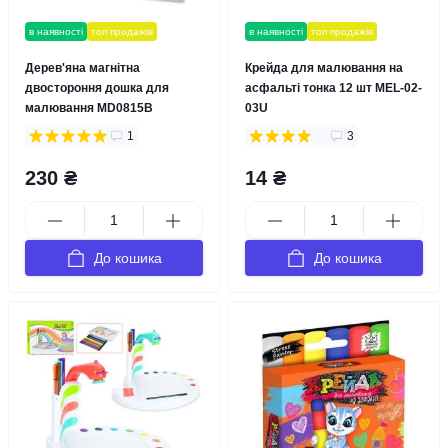
в наявності
топ продажів
в наявності
топ продажів
Дерев'яна магнітна
Крейда для малювання на
двостороння дошка для
асфальті тонка 12 шт MEL-02-
малювання MD0815B
03U
1
3
230 ₴
14 ₴
До кошика
До кошика