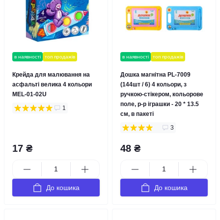
в наявності
топ продажів
в наявності
топ продажів
Крейда для малювання на
Дошка магнітна PL-7009
асфальті велика 4 кольори
(144шт / 6) 4 кольори, з
MEL-01-02U
ручкою-стікером, кольорове
поле, р-р іграшки - 20 * 13.5
1
см, в пакеті
3
17 ₴
48 ₴
До кошика
До кошика