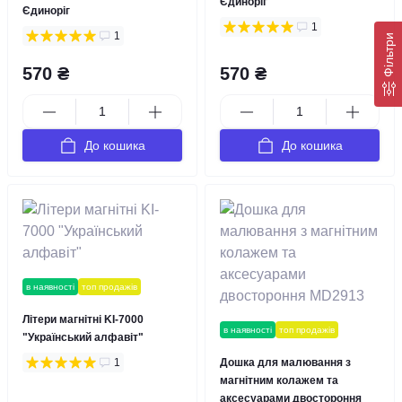
Єдиноріг
Єдиноріг
1
1
Фільтри
570 ₴
570 ₴
До кошика
До кошика
в наявності
топ продажів
Літери магнітні KI-7000
в наявності
топ продажів
"Український алфавіт"
1
Дошка для малювання з
магнітним колажем та
аксесуарами двостороння