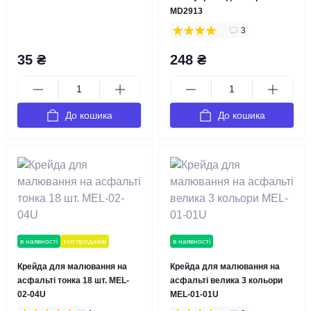
MD2913
3
35 ₴
248 ₴
До кошика
До кошика
в наявності
топ продажів
в наявності
Крейда для малювання на
Крейда для малювання на
асфальті тонка 18 шт. MEL-
асфальті велика 3 кольори
02-04U
MEL-01-01U