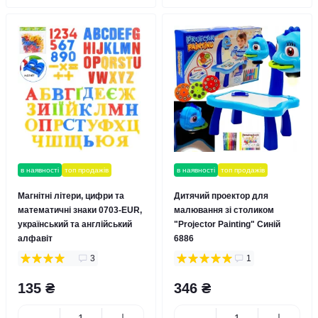
в наявності
топ продажів
в наявності
топ продажів
Магнітні літери, цифри та
Дитячий проектор для
математичні знаки 0703-EUR,
малювання зі столиком
український та англійський
"Projector Painting" Синій
алфавіт
6886
3
1
135 ₴
346 ₴