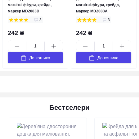
магнітні фігури, крейда,
магнітні фігури, крейда,
маркер MD2083D
маркер MD2083А
3
3
242 ₴
242 ₴
До кошика
До кошика
Бестселери