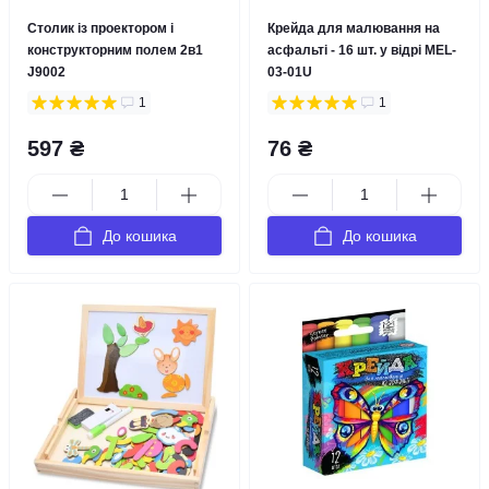
Столик із проектором і
Крейда для малювання на
конструкторним полем 2в1
асфальті - 16 шт. у відрі MEL-
J9002
03-01U
1
1
597 ₴
76 ₴
До кошика
До кошика