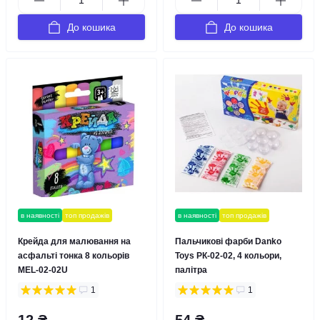
До кошика
До кошика
в наявності
топ продажів
в наявності
топ продажів
Крейда для малювання на
Пальчикові фарби Danko
асфальті тонка 8 кольорів
Toys РК-02-02, 4 кольори,
MEL-02-02U
палітра
1
1