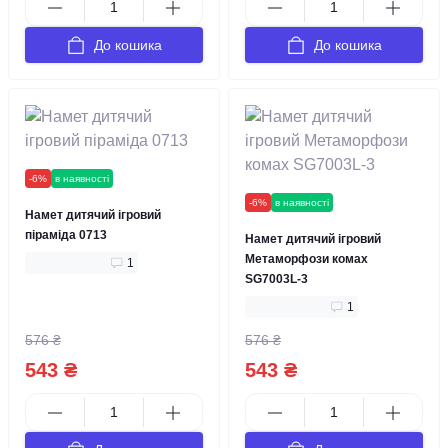
До кошика
До кошика
-6%
в наявності
-6%
в наявності
Намет дитячий ігровий
піраміда 0713
Намет дитячий ігровий
Метаморфози комах
1
SG7003L-3
1
576 ₴
576 ₴
543 ₴
543 ₴