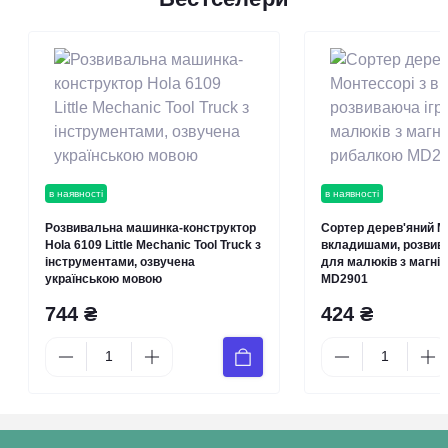
в наявності
в наявності
Розвивальна машинка-конструктор
Сортер дерев'яний М
Hola 6109 Little Mechanic Tool Truck з
вкладишами, розвив
інструментами, озвучена
для малюків з магні
українською мовою
MD2901
744 ₴
424 ₴