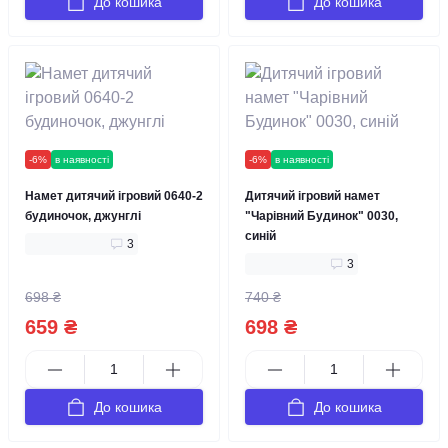
До кошика
До кошика
-6%
в наявності
-6%
в наявності
Намет дитячий ігровий 0640-2
Дитячий ігровий намет
будиночок, джунглі
"Чарівний Будинок" 0030,
синій
3
3
698 ₴
740 ₴
659 ₴
698 ₴
До кошика
До кошика