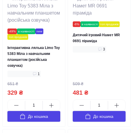
-6%
в наявності
топ продажів
-49%
в наявності
new
Дитячий ігровий Намет MR
топ продажів
0691 піраміда
Інтерактивна лялька Limo Toy
3
5383 Міла з навчальним
планшетом (російська
озвучка)
1
651 ₴
509 ₴
329 ₴
481 ₴
До кошика
До кошика