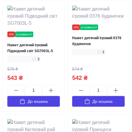
-6%
в наявності
-6%
в наявності
Намет дитячий ігровий 0376
будиночок
Намет дитячий ігровий
Підводний світ SG7003L-5
3
3
576 ₴
574 ₴
543 ₴
542 ₴
До кошика
До кошика