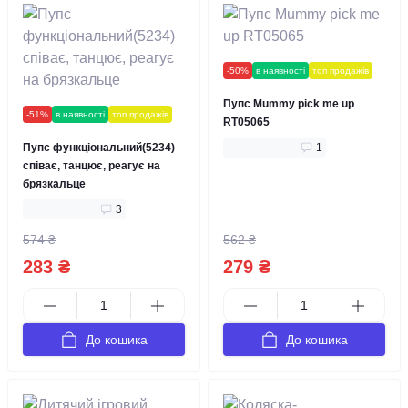
-50%
в наявності
топ продажів
Пупс Mummy pick me up
-51%
в наявності
топ продажів
RT05065
Пупс функціональний(5234)
1
співає, танцює, реагує на
брязкальце
3
574 ₴
562 ₴
283 ₴
279 ₴
До кошика
До кошика