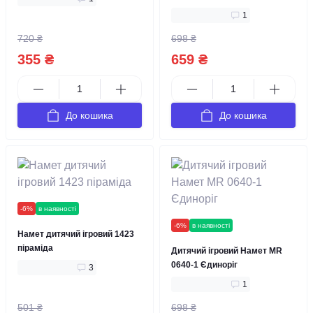
1
720 ₴
698 ₴
355 ₴
659 ₴
До кошика
До кошика
-6%
в наявності
-6%
в наявності
Намет дитячий ігровий 1423
піраміда
Дитячий ігровий Намет MR
0640-1 Єдиноріг
3
1
501 ₴
698 ₴