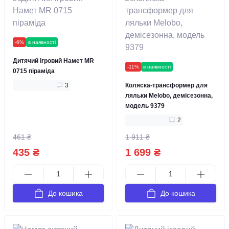
-6%
в наявності
Дитячий ігровий Намет MR
-11%
в наявності
0715 піраміда
3
Коляска-трансформер для
ляльки Melobo, демісезонна,
модель 9379
2
461 ₴
1 911 ₴
435 ₴
1 699 ₴
До кошика
До кошика