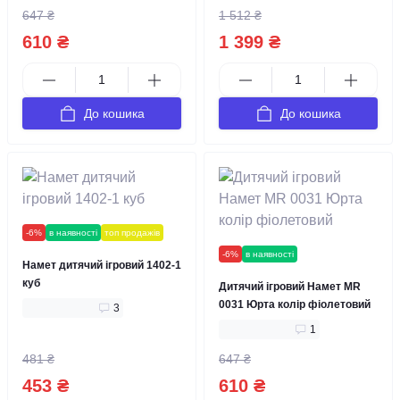
647 ₴
1 512 ₴
610 ₴
1 399 ₴
До кошика
До кошика
-6%
в наявності
топ продажів
-6%
в наявності
Намет дитячий ігровий 1402-1
куб
Дитячий ігровий Намет MR
0031 Юрта колір фіолетовий
3
1
481 ₴
647 ₴
453 ₴
610 ₴