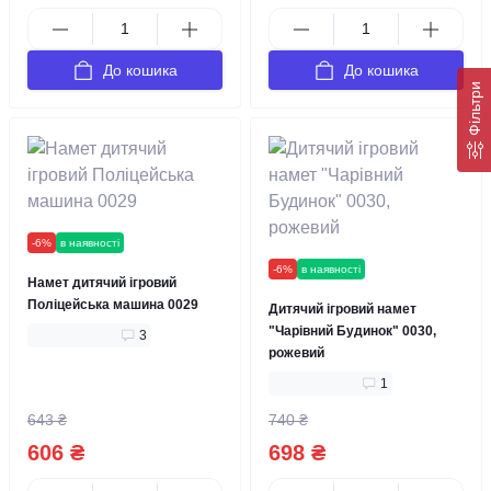
До кошика
До кошика
Фільтри
-6%
в наявності
-6%
в наявності
Намет дитячий ігровий
Поліцейська машина 0029
Дитячий ігровий намет
"Чарівний Будинок" 0030,
3
рожевий
1
643 ₴
740 ₴
606 ₴
698 ₴