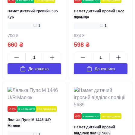
-6%
в наявності
топ продажів
-6%
в наявності
топ продажів
Намет дитячий ігровий 0505
Намет дитячий ігровий 1422
Куб
піраміда
1
1
700 ₴
634 ₴
660 ₴
598 ₴
До кошика
До кошика
-51%
в наявності
топ продажів
-6%
в наявності
топ продажів
Лялька Пупс M 1446 U/R
Малюк
Намет дитячий ігровий
відділок поліції 5689
1