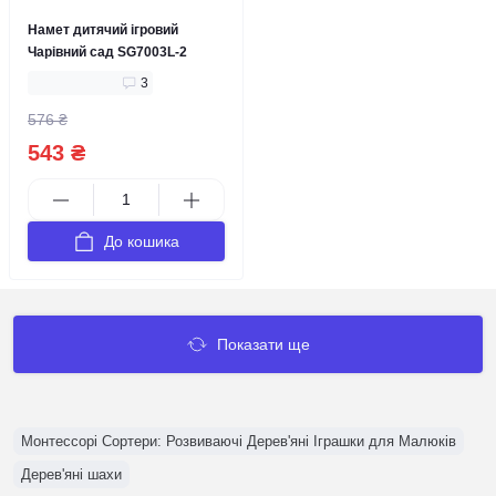
Намет дитячий ігровий
Чарівний сад SG7003L-2
3
576 ₴
543 ₴
До кошика
Показати ще
Монтессорі Сортери: Розвиваючі Дерев'яні Іграшки для Малюків
Дерев'яні шахи