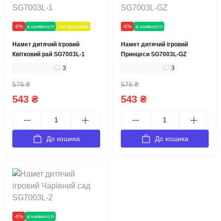
-6%
в наявності
топ продажів
-6%
в наявності
Намет дитячий ігровий
Намет дитячий ігровий
Квітковий рай SG7003L-1
Принцеси SG7003L-GZ
3
3
576 ₴
576 ₴
543 ₴
543 ₴
До кошика
До кошика
-6%
в наявності