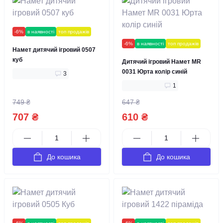
-6%
в наявності
топ продажів
-6%
в наявності
топ продажів
Намет дитячий ігровий 0507
куб
Дитячий ігровий Намет MR
0031 Юрта колір синій
3
1
749 ₴
647 ₴
707 ₴
610 ₴
До кошика
До кошика