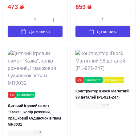
473 ₴
659 ₴
До кошика
До кошика
-7%
в наявності
топ продажів
Конструктор iBlock Магнітний
-6%
в наявності
98 деталей (PL-921-247)
Дитячий ігровий намет
1
"Казка", колір рожевий,
іграшковий будиночок вігвам
MR0031
3