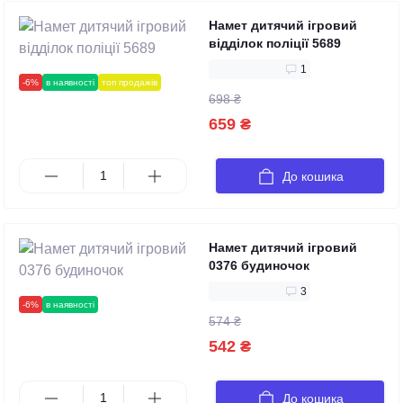
Намет дитячий ігровий
відділок поліції 5689
1
-6%
в наявності
топ продажів
698 ₴
659 ₴
До кошика
Намет дитячий ігровий
0376 будиночок
3
-6%
в наявності
574 ₴
542 ₴
До кошика