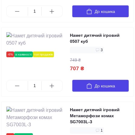
До кошика
Намет дитячий ігровий
0507 куб
3
-6%
в наявності
топ продажів
749 ₴
707 ₴
До кошика
Намет дитячий ігровий
Метаморфози комах
SG7003L-3
1