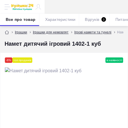
Все про товар
Характеристики
Відгуків
Питан
3
Іграшки
Іграшки для немовлят
Ігрові намети та тунелі
Намет 
Намет дитячий ігровий 1402-1 куб
-6%
топ продажів
в наявності