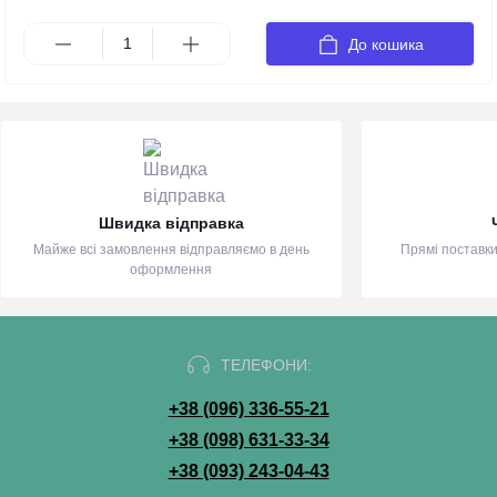
До кошика
Швидка відправка
Майже всі замовлення відправляємо в день
Прямі поставки
оформлення
ТЕЛЕФОНИ:
+38 (096) 336-55-21
+38 (098) 631-33-34
+38 (093) 243-04-43