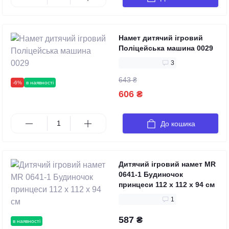
Намет дитячий ігровий
Поліцейська машина 0029
3
643 ₴
-6%
в наявності
606 ₴
До кошика
Дитячий ігровий намет MR
0641-1 Будиночок
принцеси 112 х 112 х 94 см
1
587 ₴
в наявності