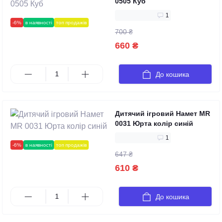
0505 Куб
1
-6%
в наявності
топ продажів
700 ₴
660 ₴
До кошика
Дитячий ігровий Намет MR
0031 Юрта колір синій
1
-6%
в наявності
топ продажів
647 ₴
610 ₴
До кошика