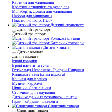
Картини для малювання
Креативна творчість та рукоділля
Мольберти. Дошки для малювання
Набори для вишивання
Пластилін. Тісто. Пісок
Дитячий транспорт
Дитячий транспорт
Дитячий транспорт
Роликові ковзани
Каталки - толокари
Дитяча кімната
Дитяча кімната
Дитяча кімната
Ігрові коврики
Ігрові намети та тунелі
Брязкальця Неваляшки Гризуни Пищалки
Килимки-пазли (м'яка підлога)
Кошики для іграшок
Музичні каруселі
Нічники. Світильники
Стільчики для годування
Дитячі ходунки та розвиваючі центри
Гірки, гойдалки, шезлонги
Спортивні товари
Спортивні товари