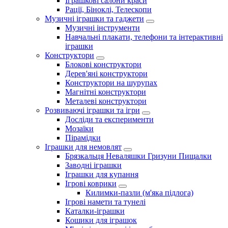
Іграшкові салони краси
Рації, Біноклі, Телескопи
Музичні іграшки та гаджети
Музичні інструменти
Навчальні плакати, телефони та інтерактивні
іграшки
Конструктори
Блокові конструктори
Дерев'яні конструктори
Конструктори на шурупах
Магнітні конструктори
Металеві конструктори
Розвиваючі іграшки та ігри
Досліди та експерименти
Мозаїки
Пірамідки
Іграшки для немовлят
Брязкальця Неваляшки Гризуни Пищалки
Заводні іграшки
Іграшки для купання
Ігрові коврики
Килимки-пазли (м'яка підлога)
Ігрові намети та тунелі
Каталки-іграшки
Кошики для іграшок