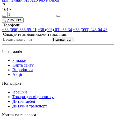
кріпленням MS0220 №3 в слюді
3
164 ₴
До кошика
Телефони:
+38 (096) 336-55-21
+38 (098) 631-33-34
+38 (093) 243-04-43
Слідкуйте за новинками та акціями:
Підпишіться
Інформація
Знижки
Карта сайту
Виробники
Акції
Популярне
Іграшки
Товари для відпочинку
Дитячі меблі
Дитячий транспорт
Контакти та адреса