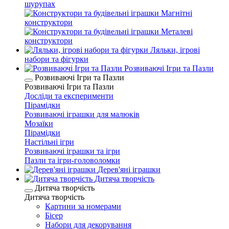
шурупах
Магнітні
конструктори
Металеві
конструктори
Ляльки, ігрові
набори та фігурки
Розвиваючі Ігри та Пазли
Розвиваючі Ігри та Пазли
Розвиваючі Ігри та Пазли
Досліди та експерименти
Пірамідки
Розвиваючі іграшки для малюків
Мозаїки
Пірамідки
Настільні ігри
Розвиваючі іграшки та ігри
Пазли та ігри-головоломки
Дерев'яні іграшки
Дитяча творчість
Дитяча творчість
Дитяча творчість
Картини за номерами
Бісер
Набори для декорування