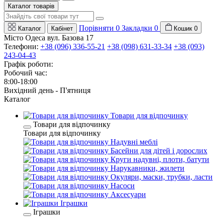
Каталог товарів
Порівняти
0
Закладки
0
Каталог
Кабінет
Кошик
0
Місто Одеса вул. Базова 17
Телефони:
+38 (096) 336-55-21
+38 (098) 631-33-34
+38 (093)
243-04-43
Графік роботи:
Робочий час:
8:00-18:00
Вихідний день - П'ятниця
Каталог
Товари для відпочинку
Товари для відпочинку
Товари для відпочинку
Надувні меблі
Басейни для дітей і дорослих
Круги надувні, плоти, батути
Нарукавники, жилети
Окуляри, маски, трубки, ласти
Насоси
Аксесуари
Іграшки
Іграшки