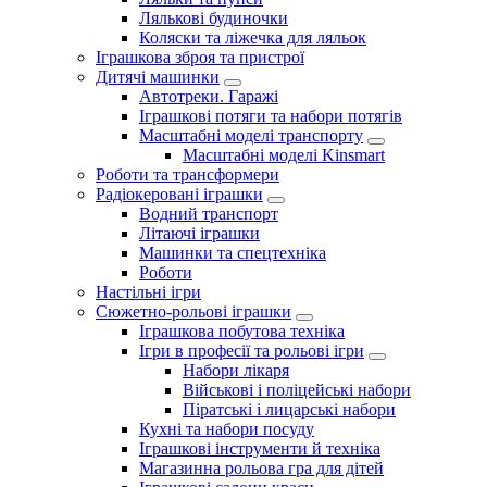
Лялькові будиночки
Коляски та ліжечка для ляльок
Іграшкова зброя та пристрої
Дитячі машинки
Автотреки. Гаражі
Іграшкові потяги та набори потягів
Масштабні моделі транспорту
Масштабні моделі Kinsmart
Роботи та трансформери
Радіокеровані іграшки
Водний транспорт
Літаючі іграшки
Машинки та спецтехніка
Роботи
Настільні ігри
Сюжетно-рольові іграшки
Іграшкова побутова техніка
Ігри в професії та рольові ігри
Набори лікаря
Військові і поліцейські набори
Піратські і лицарські набори
Кухні та набори посуду
Іграшкові інструменти й техніка
Магазинна рольова гра для дітей