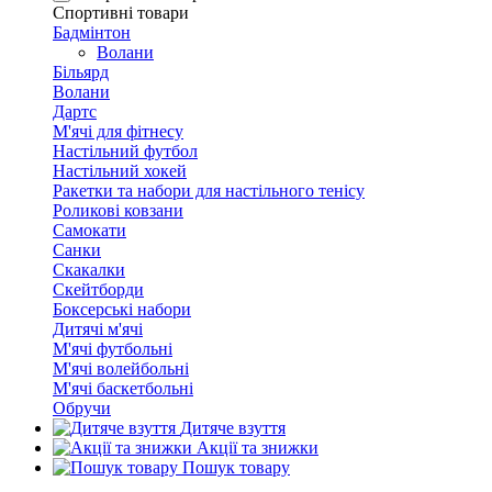
Спортивні товари
Бадмінтон
Волани
Більярд
Волани
Дартс
М'ячі для фітнесу
Настільний футбол
Настільний хокей
Ракетки та набори для настільного тенісу
Роликові ковзани
Самокати
Санки
Скакалки
Скейтборди
Боксерські набори
Дитячі м'ячі
М'ячі футбольні
М'ячі волейбольні
М'ячі баскетбольні
Обручи
Дитяче взуття
Акції та знижки
Пошук товару