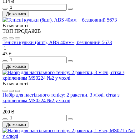
114 ₴
До кошика
В наявності
ТОП ПРОДАЖІВ
Тенісні кульки (6шт), ABS 40мм+, безшовний 5673
1
43 ₴
До кошика
В наявності
Набір для настільного тенісу: 2 ракетки, 3 м'ячі, сітка з
кріпленням MS0224 №2 у чохлі
1
200 ₴
До кошика