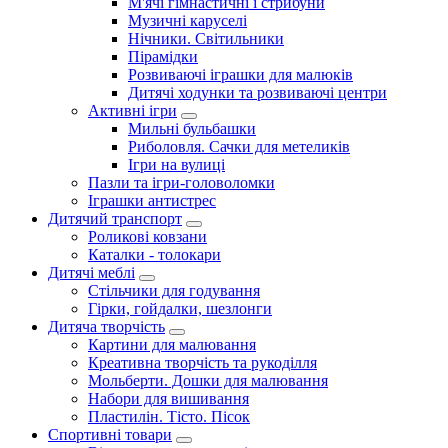
М'ячі гімнастичні і стрибуни
Музичні каруселі
Нічники. Світильники
Пірамідки
Розвиваючі іграшки для малюків
Дитячі ходунки та розвиваючі центри
Активні ігри
Мильні бульбашки
Риболовля. Сачки для метеликів
Ігри на вулиці
Пазли та ігри-головоломки
Іграшки антистрес
Дитячий транспорт
Роликові ковзани
Каталки - толокари
Дитячі меблі
Стільчики для годування
Гірки, гойдалки, шезлонги
Дитяча творчість
Картини для малювання
Креативна творчість та рукоділля
Мольберти. Дошки для малювання
Набори для вишивання
Пластилін. Тісто. Пісок
Спортивні товари