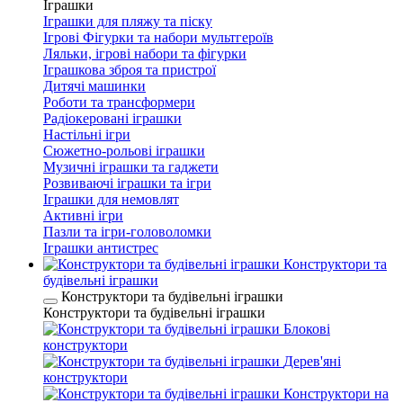
Іграшки
Іграшки для пляжу та піску
Ігрові Фігурки та набори мультгероїв
Ляльки, ігрові набори та фігурки
Іграшкова зброя та пристрої
Дитячі машинки
Роботи та трансформери
Радіокеровані іграшки
Настільні ігри
Сюжетно-рольові іграшки
Музичні іграшки та гаджети
Розвиваючі іграшки та ігри
Іграшки для немовлят
Активні ігри
Пазли та ігри-головоломки
Іграшки антистрес
Конструктори та
будівельні іграшки
Конструктори та будівельні іграшки
Конструктори та будівельні іграшки
Блокові
конструктори
Дерев'яні
конструктори
Конструктори на