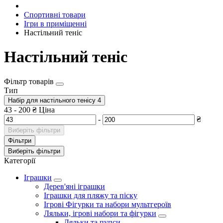
Спортивні товари
Ігри в приміщенні
Настільний теніс
Настільний теніс
Фільтр товарів
Тип
Набір для настільного тенісу
4
43
-
200
₴
Ціна
-
₴
Виберіть фільтри
Фільтри
Виберіть фільтри
Категорії
Іграшки
Дерев'яні іграшки
Іграшки для пляжу та піску
Ігрові Фігурки та набори мультгероїв
Ляльки, ігрові набори та фігурки
Ляльки та пупси