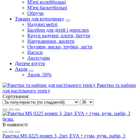
М'ячі волейбольні
М'ячі баскетбольні
Обручи
Товари для відпочинку
Надувні меблі
Басейни для дітей і дорослих
Круги надувні, плоти, батути
Нарукавники, жилети
Окуляри, маски, трубки, ласти
Насоси
Аксесуари
Дитяче взуття
Акція
Акція -50%
Ракетки та набори
для настільного тенісу
Сортування:
В наявності
Ракетка MS 0225 номер 3, 2шт, EVA + гума, ручк. набір, 3