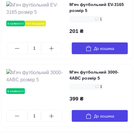
М'яч футбольний EV-3165
розмір 5
1
в наявності
топ продажів
201 ₴
До кошика
М'яч футбольний 3000-
4ABC розмір 5
3
в наявності
399 ₴
До кошика