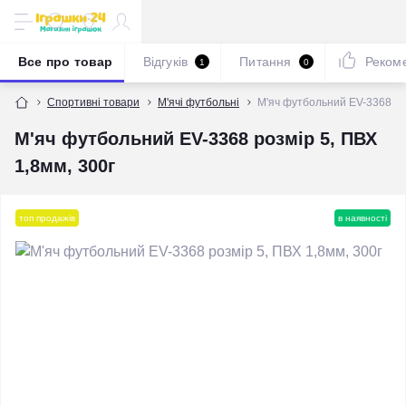
Все про товар
Відгуків
Питання
Реком
1
0
Спортивні товари
М'ячі футбольні
М'яч футбольний EV-3368 роз
М'яч футбольний EV-3368 розмір 5, ПВХ
1,8мм, 300г
топ продажів
в наявності