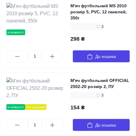
М'яч футбольний MS 2010
розмір 5, PVC, 12 панелей,
350г
3
в наявності
298 ₴
До кошика
М'яч футбольний OFFICIAL
2502-20 розмір 2, ПУ
3
154 ₴
в наявності
топ продажів
До кошика