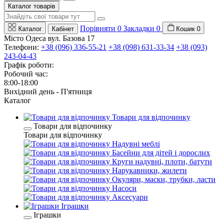
Каталог товарів
Порівняти
0
Закладки
0
Каталог
Кабінет
Кошик
0
Місто Одеса вул. Базова 17
Телефони:
+38 (096) 336-55-21
+38 (098) 631-33-34
+38 (093)
243-04-43
Графік роботи:
Робочий час:
8:00-18:00
Вихідний день - П'ятниця
Каталог
Товари для відпочинку
Товари для відпочинку
Товари для відпочинку
Надувні меблі
Басейни для дітей і дорослих
Круги надувні, плоти, батути
Нарукавники, жилети
Окуляри, маски, трубки, ласти
Насоси
Аксесуари
Іграшки
Іграшки