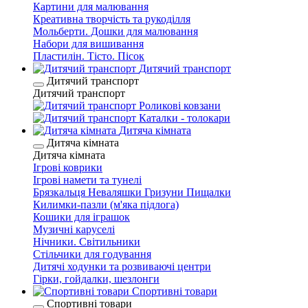
Картини для малювання
Креативна творчість та рукоділля
Мольберти. Дошки для малювання
Набори для вишивання
Пластилін. Тісто. Пісок
Дитячий транспорт
Дитячий транспорт
Дитячий транспорт
Роликові ковзани
Каталки - толокари
Дитяча кімната
Дитяча кімната
Дитяча кімната
Ігрові коврики
Ігрові намети та тунелі
Брязкальця Неваляшки Гризуни Пищалки
Килимки-пазли (м'яка підлога)
Кошики для іграшок
Музичні каруселі
Нічники. Світильники
Стільчики для годування
Дитячі ходунки та розвиваючі центри
Гірки, гойдалки, шезлонги
Спортивні товари
Спортивні товари