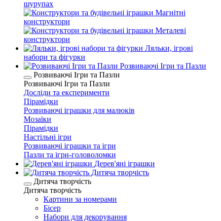
шурупах
Магнітні
конструктори
Металеві
конструктори
Ляльки, ігрові
набори та фігурки
Розвиваючі Ігри та Пазли
Розвиваючі Ігри та Пазли
Розвиваючі Ігри та Пазли
Досліди та експерименти
Пірамідки
Розвиваючі іграшки для малюків
Мозаїки
Пірамідки
Настільні ігри
Розвиваючі іграшки та ігри
Пазли та ігри-головоломки
Дерев'яні іграшки
Дитяча творчість
Дитяча творчість
Дитяча творчість
Картини за номерами
Бісер
Набори для декорування