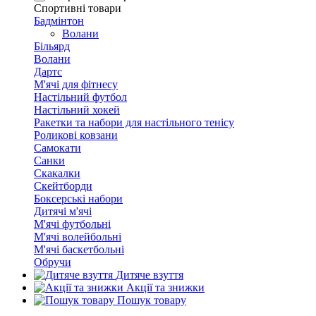
Спортивні товари
Бадмінтон
Волани
Більярд
Волани
Дартс
М'ячі для фітнесу
Настільний футбол
Настільний хокей
Ракетки та набори для настільного тенісу
Роликові ковзани
Самокати
Санки
Скакалки
Скейтборди
Боксерські набори
Дитячі м'ячі
М'ячі футбольні
М'ячі волейбольні
М'ячі баскетбольні
Обручи
Дитяче взуття
Акції та знижки
Пошук товару