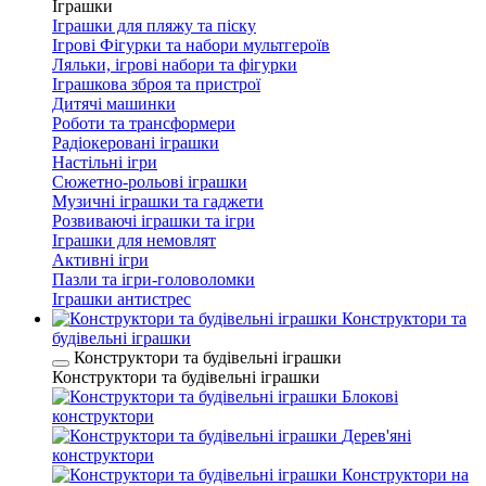
Іграшки
Іграшки для пляжу та піску
Ігрові Фігурки та набори мультгероїв
Ляльки, ігрові набори та фігурки
Іграшкова зброя та пристрої
Дитячі машинки
Роботи та трансформери
Радіокеровані іграшки
Настільні ігри
Сюжетно-рольові іграшки
Музичні іграшки та гаджети
Розвиваючі іграшки та ігри
Іграшки для немовлят
Активні ігри
Пазли та ігри-головоломки
Іграшки антистрес
Конструктори та
будівельні іграшки
Конструктори та будівельні іграшки
Конструктори та будівельні іграшки
Блокові
конструктори
Дерев'яні
конструктори
Конструктори на