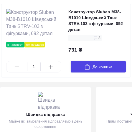
Конструктор Sluban M38-
B1010 Шведський Танк
STRV-103 з фігурками, 692
деталі
3
в наявності
топ продажів
731 ₴
До кошика
Швидка відправка
Майже всі замовлення відправляємо в день
Прямі поставки
оформлення