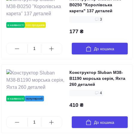
B0250 "Королівська
карета" 137 деталей
3
в наявності
топ продажів
177 ₴
До кошика
Конструктор Sluban M38-
B1190 морська серія, Яхта
260 деталей
4
в наявності
популярний
410 ₴
До кошика