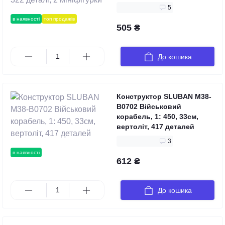
5
в наявності
топ продажів
505 ₴
До кошика
Конструктор SLUBAN M38-
B0702 Військовий
корабель, 1: 450, 33см,
вертоліт, 417 деталей
3
в наявності
612 ₴
До кошика