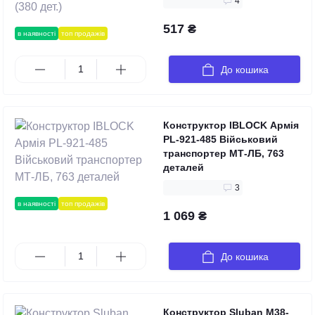
4
517 ₴
в наявності
топ продажів
До кошика
Конструктор IBLOCK Армія
PL-921-485 Військовий
транспортер МТ-ЛБ, 763
деталей
3
в наявності
топ продажів
1 069 ₴
До кошика
Конструктор Sluban M38-