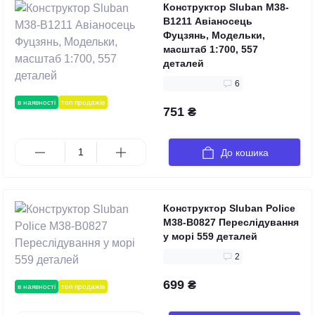
Конструктор Sluban M38-
B1211 Авіаносець
Фуцзянь, Модельки,
масштаб 1:700, 557
деталей
6
в наявності
топ продажів
751 ₴
До кошика
Конструктор Sluban Police
M38-B0827 Переслідування
у морі 559 деталей
2
699 ₴
в наявності
топ продажів