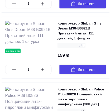
До кошика
Конструктор Sluban Girls
Dream M38-B0921B
Приватний літак, 111
деталей, 1 фігурка
3
в наявності
159 ₴
До кошика
Конструктор Sluban Police
M38-B0826 Поліцейський
літак-гідроплан з
мініфігурками (380 дет.)