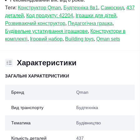
Теги:
Конструктор Qman
,
Будтехніка 8в1
,
Самоскид
,
437
деталей
,
Код продукту: 42204
,
Іграшки для дітей
,
Розвиваючий конструктор
,
Педагогічна грацка
,
Будівельне устаткування іграшкове
,
Конструктори в
комплекті
,
Ігровий набор
,
Building toys
,
Qman sets
Характеристики
ЗАГАЛЬНІ ХАРАКТЕРИСТИКИ
Бренд
Qman
Вид транспорту
Будтехніка
Тематика
Будівництво
Кількість деталей
437