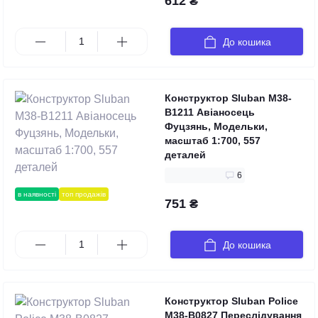
612 ₴
До кошика
Конструктор Sluban M38-
B1211 Авіаносець
Фуцзянь, Модельки,
масштаб 1:700, 557
деталей
6
в наявності
топ продажів
751 ₴
До кошика
Конструктор Sluban Police
M38-B0827 Переслідування