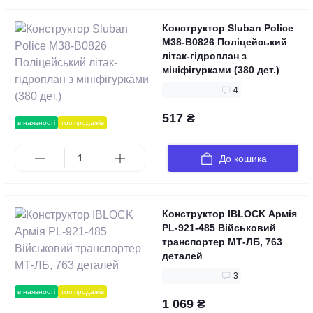
Конструктор Sluban Police
M38-B0826 Поліцейський
літак-гідроплан з
мініфігурками (380 дет.)
4
517 ₴
в наявності
топ продажів
До кошика
Конструктор IBLOCK Армія
PL-921-485 Військовий
транспортер МТ-ЛБ, 763
деталей
3
в наявності
топ продажів
1 069 ₴