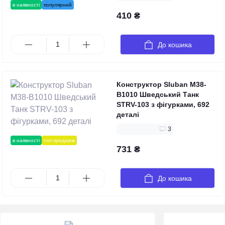
в наявності
популярний
410 ₴
До кошика
Конструктор Sluban M38-
B1010 Шведський Танк
STRV-103 з фігурками, 692
деталі
3
в наявності
топ продажів
731 ₴
До кошика