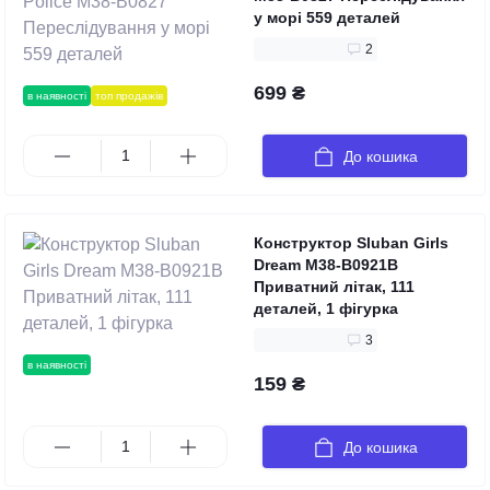
у морі 559 деталей
2
699 ₴
в наявності
топ продажів
До кошика
Конструктор Sluban Girls
Dream M38-B0921B
Приватний літак, 111
деталей, 1 фігурка
3
в наявності
159 ₴
До кошика