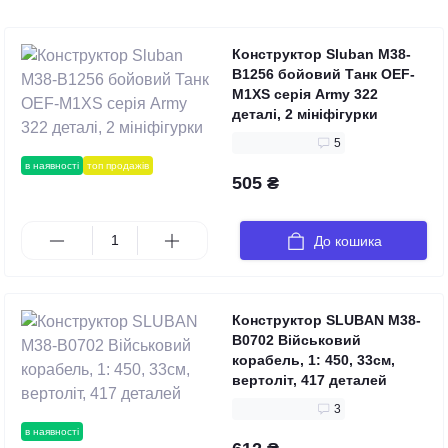
Конструктор Sluban M38-
B1256 бойовий Танк OEF-
M1XS серія Army 322
деталі, 2 мініфігурки
5
в наявності
топ продажів
505 ₴
До кошика
Конструктор SLUBAN M38-
B0702 Військовий
корабель, 1: 450, 33см,
вертоліт, 417 деталей
3
в наявності