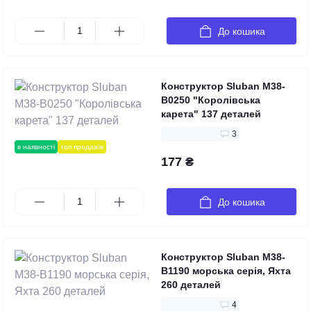
До кошика
Конструктор Sluban M38-
B0250 "Королівська
карета" 137 деталей
3
в наявності
топ продажів
177 ₴
До кошика
Конструктор Sluban M38-
B1190 морська серія, Яхта
260 деталей
4