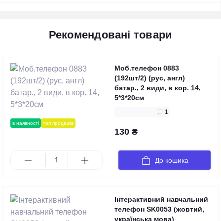
Рекомендовані товари
Моб.телефон 0883
(192шт/2) (рус, англ)
батар., 2 види, в кор. 14,
5*3*20см
1
в наявності
топ продажів
130 ₴
До кошика
Інтерактивний навчальний
телефон SK0053 (жовтий,
українська мова)