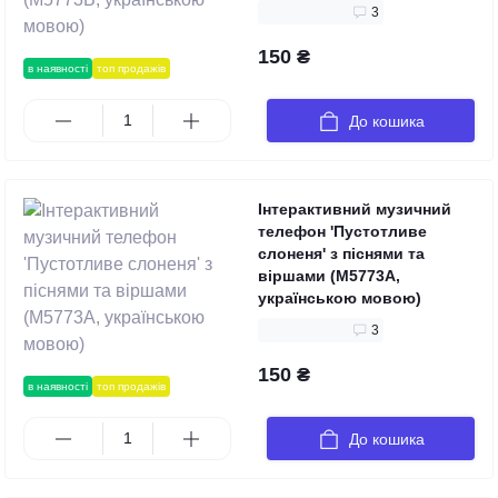
3
150 ₴
в наявності
топ продажів
До кошика
Інтерактивний музичний
телефон 'Пустотливе
слоненя' з піснями та
віршами (M5773А,
українською мовою)
3
150 ₴
в наявності
топ продажів
До кошика