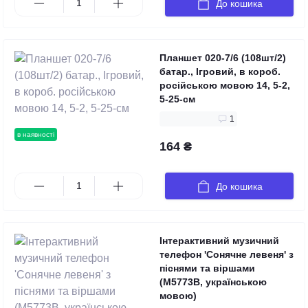
До кошика
Планшет 020-7/6 (108шт/2)
батар., Ігровий, в короб.
російською мовою 14, 5-2,
5-25-см
1
в наявності
164 ₴
До кошика
Інтерактивний музичний
телефон 'Сонячне левеня' з
піснями та віршами
(M5773В, українською
мовою)