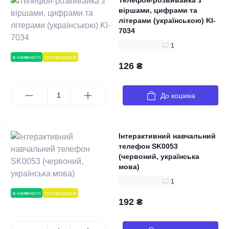
Телефон-розвивайка з
віршами, цифрами та
літерами (українською) KI-
7034
1
в наявності
топ продажів
126 ₴
До кошика
Інтерактивний навчальний
телефон SK0053
(червоний, українська
мова)
1
в наявності
топ продажів
192 ₴