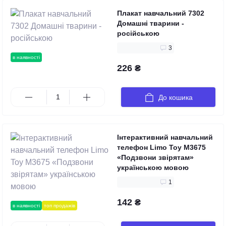
Плакат навчальний 7302
Домашні тварини -
російською
3
в наявності
226 ₴
До кошика
Інтерактивний навчальний
телефон Limo Toy M3675
«Подзвони звірятам»
українською мовою
1
142 ₴
в наявності
топ продажів