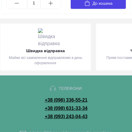
До кошика
Швидка відправка
Майже всі замовлення відправляємо в день
Прямі поставки
оформлення
ТЕЛЕФОНИ:
+38 (096) 336-55-21
+38 (098) 631-33-34
+38 (093) 243-04-43