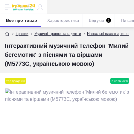
Все про товар
Характеристики
Відгуків
Питан
2
Іграшки
Музичні іграшки та гаджети
Навчальні плакати, телефон
Інтерактивний музичний телефон 'Милий
бегемотик' з піснями та віршами
(M5773C, українською мовою)
топ продажів
в наявності