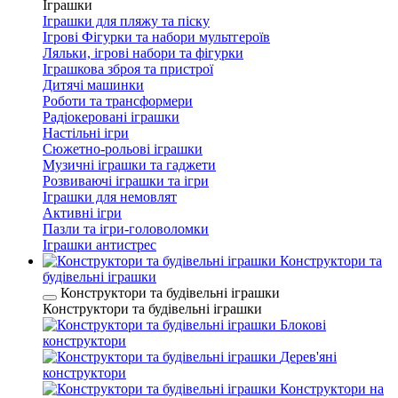
Іграшки
Іграшки для пляжу та піску
Ігрові Фігурки та набори мультгероїв
Ляльки, ігрові набори та фігурки
Іграшкова зброя та пристрої
Дитячі машинки
Роботи та трансформери
Радіокеровані іграшки
Настільні ігри
Сюжетно-рольові іграшки
Музичні іграшки та гаджети
Розвиваючі іграшки та ігри
Іграшки для немовлят
Активні ігри
Пазли та ігри-головоломки
Іграшки антистрес
Конструктори та
будівельні іграшки
Конструктори та будівельні іграшки
Конструктори та будівельні іграшки
Блокові
конструктори
Дерев'яні
конструктори
Конструктори на