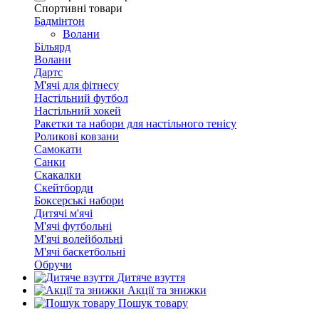
Спортивні товари
Бадмінтон
Волани
Більярд
Волани
Дартс
М'ячі для фітнесу
Настільний футбол
Настільний хокей
Ракетки та набори для настільного тенісу
Роликові ковзани
Самокати
Санки
Скакалки
Скейтборди
Боксерські набори
Дитячі м'ячі
М'ячі футбольні
М'ячі волейбольні
М'ячі баскетбольні
Обручи
Дитяче взуття
Акції та знижки
Пошук товару