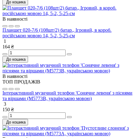
До кошика
В наявності
Планшет 020-7/6 (108шт/2) батар., Ігровий, в короб.
російською мовою 14, 5-2, 5-25-см
1
164 ₴
До кошика
В наявності
ТОП ПРОДАЖІВ
Інтерактивний музичний телефон 'Сонячне левеня' з піснями
та віршами (M5773В, українською мовою)
3
150 ₴
До кошика