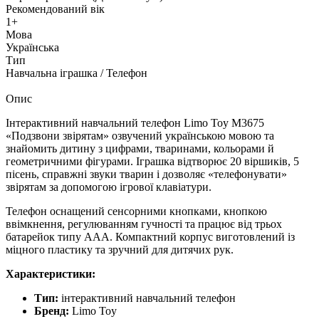
Рекомендований вік
1+
Мова
Українська
Тип
Навчальна іграшка / Телефон
Опис
Інтерактивний навчальний телефон Limo Toy M3675
«Подзвони звірятам» озвучений українською мовою та
знайомить дитину з цифрами, тваринами, кольорами й
геометричними фігурами. Іграшка відтворює 20 віршиків, 5
пісень, справжні звуки тварин і дозволяє «телефонувати»
звірятам за допомогою ігрової клавіатури.
Телефон оснащений сенсорними кнопками, кнопкою
ввімкнення, регулюванням гучності та працює від трьох
батарейок типу AAA. Компактний корпус виготовлений із
міцного пластику та зручний для дитячих рук.
Характеристики:
Тип:
інтерактивний навчальний телефон
Бренд:
Limo Toy