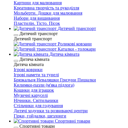
Картини для малювання
Креативна творчість та рукоділля
Мольберти. Дошки для малювання
Набори для вишивання
Пластилін. Тісто. Пісок
Дитячий транспорт
Дитячий транспорт
Дитячий транспорт
Роликові ковзани
Каталки - толокари
Дитяча кімната
Дитяча кімната
Дитяча кімната
Ігрові коврики
Ігрові намети та тунелі
Брязкальця Неваляшки Гризуни Пищалки
Килимки-пазли (м'яка підлога)
Кошики для іграшок
Музичні каруселі
Нічники. Світильники
Стільчики для годування
Дитячі ходунки та розвиваючі центри
Гірки, гойдалки, шезлонги
Спортивні товари
Спортивні товари