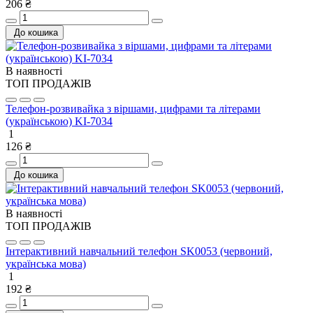
206 ₴
До кошика
В наявності
ТОП ПРОДАЖІВ
Телефон-розвивайка з віршами, цифрами та літерами
(українською) KI-7034
1
126 ₴
До кошика
В наявності
ТОП ПРОДАЖІВ
Інтерактивний навчальний телефон SK0053 (червоний,
українська мова)
1
192 ₴