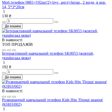
Моб.телефон 0883 (192шт/2) (рус, англ) батар., 2 види, в кор.
14, 5*3*20см
1
130 ₴
До кошика
В наявності
ТОП ПРОДАЖІВ
Інтерактивний навчальний телефон SK0053 (жовтий,
українська мова)
1
192 ₴
До кошика
В наявності
Розвиваючий навчальний телефон Kids Hits 'Перші знання'
(KH03/002)
1