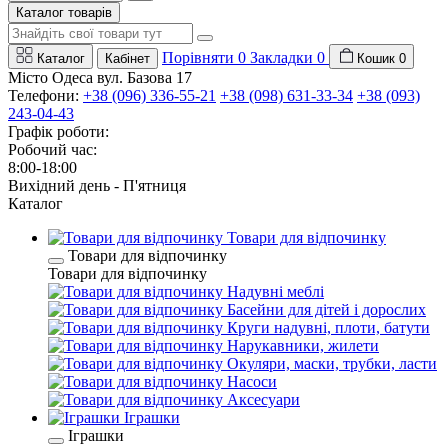
Каталог товарів
Порівняти
0
Закладки
0
Каталог
Кабінет
Кошик
0
Місто Одеса вул. Базова 17
Телефони:
+38 (096) 336-55-21
+38 (098) 631-33-34
+38 (093)
243-04-43
Графік роботи:
Робочий час:
8:00-18:00
Вихідний день - П'ятниця
Каталог
Товари для відпочинку
Товари для відпочинку
Товари для відпочинку
Надувні меблі
Басейни для дітей і дорослих
Круги надувні, плоти, батути
Нарукавники, жилети
Окуляри, маски, трубки, ласти
Насоси
Аксесуари
Іграшки
Іграшки