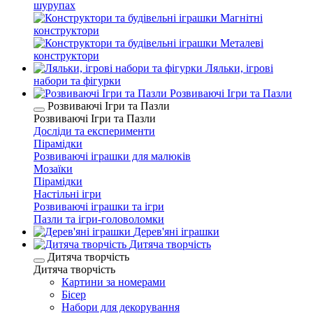
шурупах
Магнітні
конструктори
Металеві
конструктори
Ляльки, ігрові
набори та фігурки
Розвиваючі Ігри та Пазли
Розвиваючі Ігри та Пазли
Розвиваючі Ігри та Пазли
Досліди та експерименти
Пірамідки
Розвиваючі іграшки для малюків
Мозаїки
Пірамідки
Настільні ігри
Розвиваючі іграшки та ігри
Пазли та ігри-головоломки
Дерев'яні іграшки
Дитяча творчість
Дитяча творчість
Дитяча творчість
Картини за номерами
Бісер
Набори для декорування