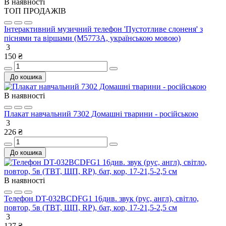
В наявності
ТОП ПРОДАЖІВ
Інтерактивний музичний телефон 'Пустотливе слоненя' з
піснями та віршами (M5773А, українською мовою)
3
150 ₴
До кошика
В наявності
Плакат навчальний 7302 Домашні тварини - російською
3
226 ₴
До кошика
В наявності
Телефон DT-032BCDFG1 16див. звук (рус, англ), світло,
повтор, 5в (ТВT, ЩП, RP), бат, кор, 17-21,5-2,5 см
3
127 ₴