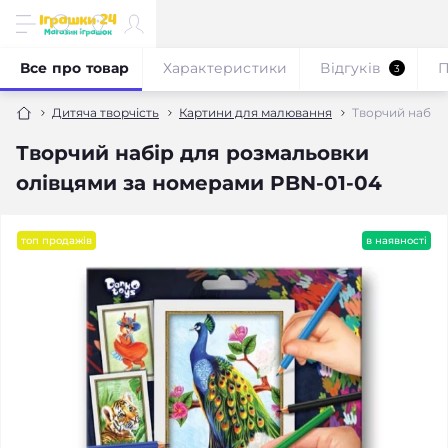
Все про товар
Характеристики
Відгуків
П
3
Дитяча творчість
Картини для малювання
Творчий набір
Творчий набір для розмальовки
олівцями за номерами PBN-01-04
топ продажів
в наявності