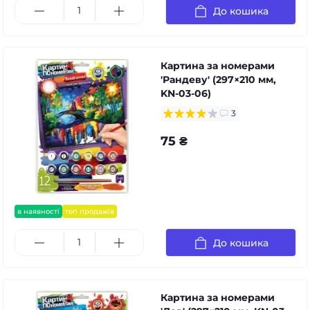
До кошика
Картина за номерами
'Рандеву' (297×210 мм,
KN-03-06)
3
75 ₴
в наявності
топ продажів
До кошика
Картина за номерами