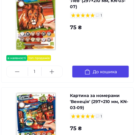
'Лев' (297×210 мм, KN-03-
07)
1
75 ₴
в наявності
топ продажів
До кошика
Картина за номерами
'Венеція' (297×210 мм, KN-
03-09)
1
75 ₴