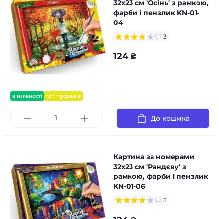
32x23 см 'Осінь' з рамкою,
фарби і пензлик KN-01-
04
3
124 ₴
в наявності
топ продажів
До кошика
Картина за номерами
32x23 см 'Рандєву' з
рамкою, фарби і пензлик
KN-01-06
3