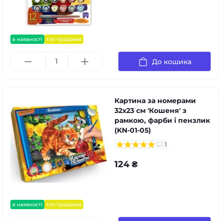
в наявності
топ продажів
До кошика
Картина за номерами
32x23 см 'Кошеня' з
рамкою, фарби і пензлик
(KN-01-05)
1
124 ₴
в наявності
топ продажів