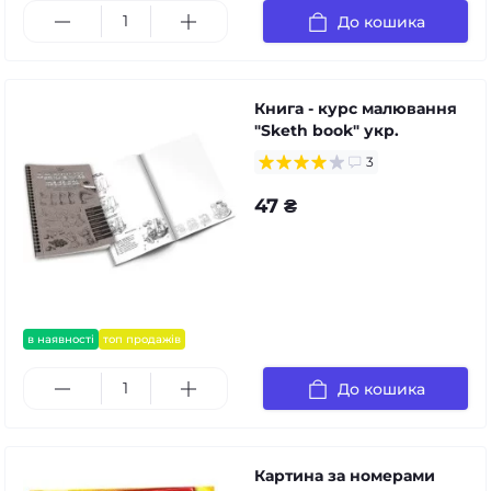
До кошика
Книга - курс малювання
"Sketh book" укр.
3
47 ₴
в наявності
топ продажів
До кошика
Картина за номерами