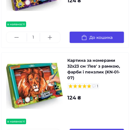
124 ₴
в наявності
До кошика
Картина за номерами
32x23 см 'Лев' з рамкою,
фарби і пензлик (KN-01-
07)
1
124 ₴
в наявності