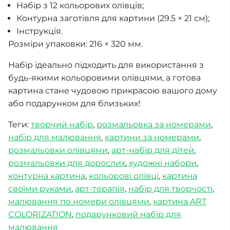
Набір з 12 кольорових олівців;
Контурна заготівля для картини (29.5 × 21 см);
Інструкція.
Розміри упаковки: 216 × 320 мм.
Набір ідеально підходить для використання з
будь-якими кольоровими олівцями, а готова
картина стане чудовою прикрасою вашого дому
або подарунком для близьких!
Теги:
творчий набір
,
розмальовка за номерами
,
набір для малювання
,
картини за номерами
,
розмальовки олівцями
,
арт-набір для дітей
,
розмальовки для дорослих
,
художні набори
,
контурна картина
,
кольорові олівці
,
картина
своїми руками
,
арт-терапія
,
набір для творчості
,
малювання по номери олівцями
,
картина ART
COLORIZATION
,
подарунковий набір для
малювання