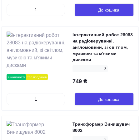
До кошика
Інтерактивний робот 28083
на радіокеруванні,
англомовний, зі світлом,
музикою та м'якими
дисками
3
в наявності
топ продажів
749 ₴
До кошика
Трансформер Винищувач
8002
3