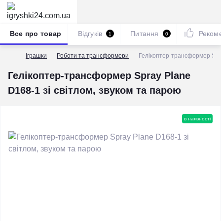
Все про товар
Відгуків
Питання
Реком
1
0
Іграшки
Роботи та трансформери
Гелікоптер-трансформер Spra
Гелікоптер-трансформер Spray Plane
D168-1 зі світлом, звуком та парою
в наявності