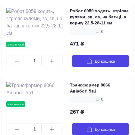
Робот 6059 ходить, стріляє
кулями, зв, св, на бат-ці, в
кор-ку 22,5-28-11 см
3
471 ₴
в наявності
До кошика
Трансформер 8066
Авіабот, 5в1
3
в наявності
267 ₴
До кошика