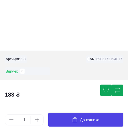
Артикул:
6-8
EAN:
6903172194017
3
Відгуки:
183 ₴
До кошика