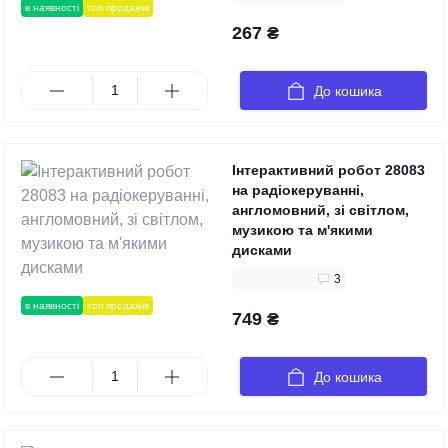
в наявності
топ продажів
267 ₴
До кошика
Інтерактивний робот 28083
на радіокеруванні,
англомовний, зі світлом,
музикою та м'якими
дисками
3
в наявності
топ продажів
749 ₴
До кошика