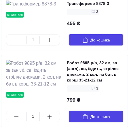
Трансформер 8878-3
3
в наявності
455 ₴
До кошика
Робот 9895 р/в, 32 см, зв
(англ), св, їздить, стріляє
дисками, 2 кол, на бат, в
корці 33-21-12 см
3
в наявності
799 ₴
До кошика