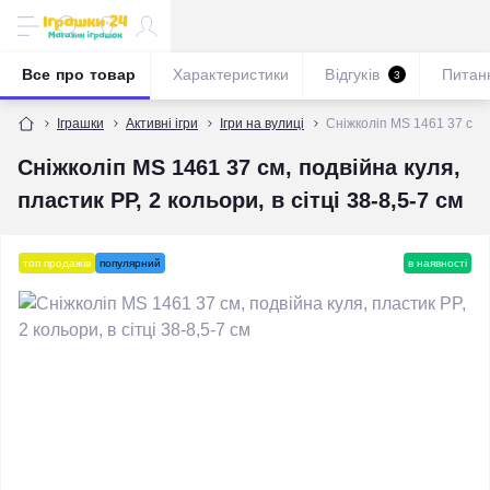
Все про товар
Характеристики
Відгуків
Питан
3
Іграшки
Активні ігри
Ігри на вулиці
Сніжколіп MS 1461 37 см, п
Сніжколіп MS 1461 37 см, подвійна куля,
пластик PP, 2 кольори, в сітці 38-8,5-7 см
топ продажів
популярний
в наявності