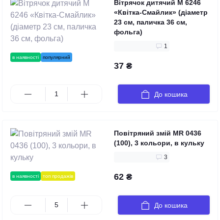
Вітрячок дитячий M 6246
«Квітка-Смайлик» (діаметр
23 см, паличка 36 см,
фольга)
1
в наявності
популярний
37 ₴
До кошика
Повітряний змій MR 0436
(100), 3 кольори, в кульку
3
62 ₴
в наявності
топ продажів
До кошика