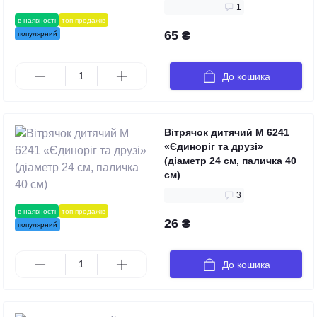
1
в наявності
топ продажів
65 ₴
популярний
До кошика
Вітрячок дитячий M 6241
«Єдиноріг та друзі»
(діаметр 24 см, паличка 40
см)
3
в наявності
топ продажів
26 ₴
популярний
До кошика