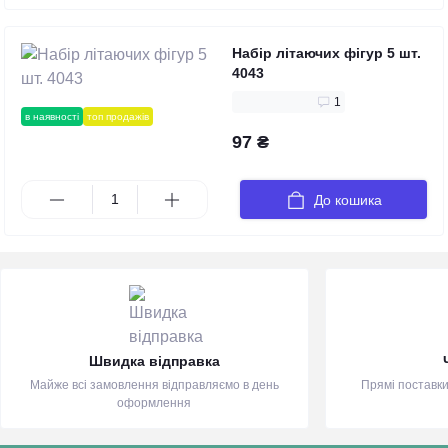
Набір літаючих фігур 5 шт.
4043
1
в наявності
топ продажів
97 ₴
До кошика
Швидка відправка
Майже всі замовлення відправляємо в день
Прямі поставки
оформлення