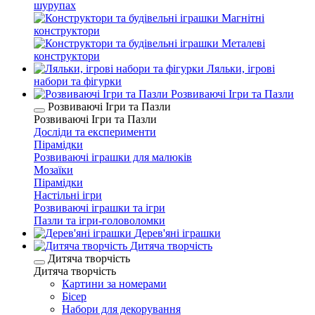
шурупах
Магнітні
конструктори
Металеві
конструктори
Ляльки, ігрові
набори та фігурки
Розвиваючі Ігри та Пазли
Розвиваючі Ігри та Пазли
Розвиваючі Ігри та Пазли
Досліди та експерименти
Пірамідки
Розвиваючі іграшки для малюків
Мозаїки
Пірамідки
Настільні ігри
Розвиваючі іграшки та ігри
Пазли та ігри-головоломки
Дерев'яні іграшки
Дитяча творчість
Дитяча творчість
Дитяча творчість
Картини за номерами
Бісер
Набори для декорування