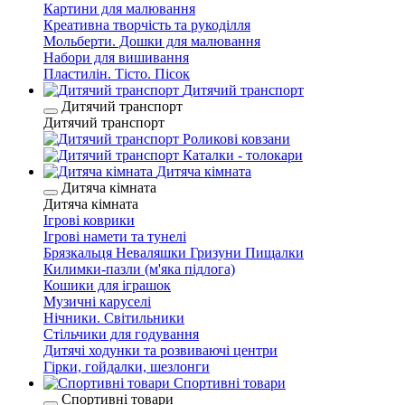
Картини для малювання
Креативна творчість та рукоділля
Мольберти. Дошки для малювання
Набори для вишивання
Пластилін. Тісто. Пісок
Дитячий транспорт
Дитячий транспорт
Дитячий транспорт
Роликові ковзани
Каталки - толокари
Дитяча кімната
Дитяча кімната
Дитяча кімната
Ігрові коврики
Ігрові намети та тунелі
Брязкальця Неваляшки Гризуни Пищалки
Килимки-пазли (м'яка підлога)
Кошики для іграшок
Музичні каруселі
Нічники. Світильники
Стільчики для годування
Дитячі ходунки та розвиваючі центри
Гірки, гойдалки, шезлонги
Спортивні товари
Спортивні товари