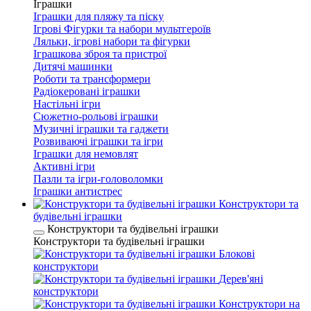
Іграшки
Іграшки для пляжу та піску
Ігрові Фігурки та набори мультгероїв
Ляльки, ігрові набори та фігурки
Іграшкова зброя та пристрої
Дитячі машинки
Роботи та трансформери
Радіокеровані іграшки
Настільні ігри
Сюжетно-рольові іграшки
Музичні іграшки та гаджети
Розвиваючі іграшки та ігри
Іграшки для немовлят
Активні ігри
Пазли та ігри-головоломки
Іграшки антистрес
Конструктори та
будівельні іграшки
Конструктори та будівельні іграшки
Конструктори та будівельні іграшки
Блокові
конструктори
Дерев'яні
конструктори
Конструктори на