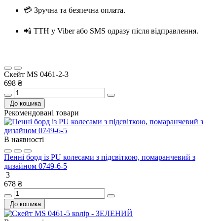
💳 Зручна та безпечна оплата.
📲 ТТН у Viber або SMS одразу після відправлення.
Скейт MS 0461-2-3
698 ₴
До кошика
Рекомендовані товари
В наявності
Пенні борд із PU колесами з підсвіткою, помаранчевий з
дизайном 0749-6-5
3
678 ₴
До кошика