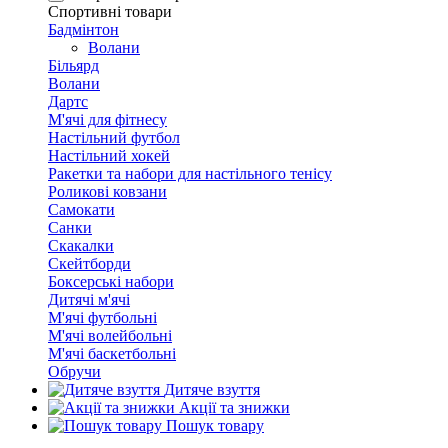
Спортивні товари
Бадмінтон
Волани
Більярд
Волани
Дартс
М'ячі для фітнесу
Настільний футбол
Настільний хокей
Ракетки та набори для настільного тенісу
Роликові ковзани
Самокати
Санки
Скакалки
Скейтборди
Боксерські набори
Дитячі м'ячі
М'ячі футбольні
М'ячі волейбольні
М'ячі баскетбольні
Обручи
Дитяче взуття
Акції та знижки
Пошук товару