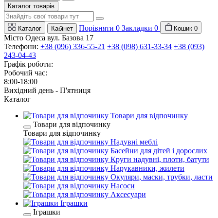
Каталог товарів
Порівняти
0
Закладки
0
Каталог
Кабінет
Кошик
0
Місто Одеса вул. Базова 17
Телефони:
+38 (096) 336-55-21
+38 (098) 631-33-34
+38 (093)
243-04-43
Графік роботи:
Робочий час:
8:00-18:00
Вихідний день - П'ятниця
Каталог
Товари для відпочинку
Товари для відпочинку
Товари для відпочинку
Надувні меблі
Басейни для дітей і дорослих
Круги надувні, плоти, батути
Нарукавники, жилети
Окуляри, маски, трубки, ласти
Насоси
Аксесуари
Іграшки
Іграшки