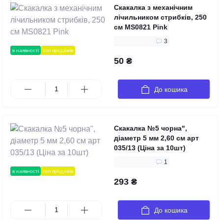
Скакалка з механічним
лічильником стрибків, 250
см MS0821 Pink
3
в наявності
топ продажів
50 ₴
До кошика
Скакалка №5 чорна",
діаметр 5 мм 2,60 см арт
035/13 (Ціна за 10шт)
1
в наявності
топ продажів
293 ₴
До кошика