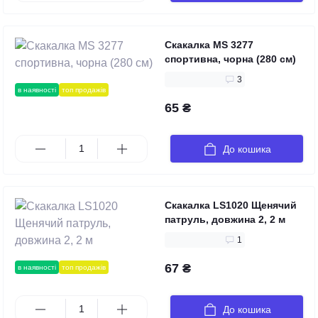
Скакалка MS 3277
спортивна, чорна (280 см)
3
в наявності
топ продажів
65 ₴
До кошика
Скакалка LS1020 Щенячий
патруль, довжина 2, 2 м
1
67 ₴
в наявності
топ продажів
До кошика