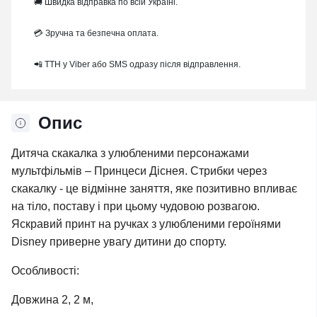
🚚 Швидка відправка по всій Україні.
💳 Зручна та безпечна оплата.
📲 ТТН у Viber або SMS одразу після відправлення.
Опис
Дитяча скакалка з улюбленими персонажами
мультфільмів – Принцеси Діснея. Стрибки через
скакалку - це відмінне заняття, яке позитивно впливає
на тіло, поставу і при цьому чудовою розвагою.
Яскравий принт на ручках з улюбленими героїнями
Disney приверне увагу дитини до спорту.
Особливості:
Довжина 2, 2 м,