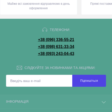
Майже всі замовлення відправляємо в день
Прямі поставки
оформлення
ТЕЛЕФОНИ:
+38 (096) 336-55-21
+38 (098) 631-33-34
+38 (093) 243-04-43
СЛІДКУЙТЕ ЗА НОВИНКАМИ ТА АКЦІЯМИ:
Підпишіться
ІНФОРМАЦІЯ