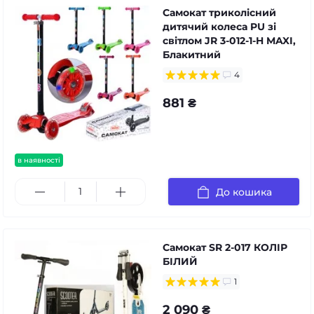
Самокат триколісний
дитячий колеса PU зі
світлом JR 3-012-1-H MAXI,
Блакитний
4
881 ₴
в наявності
До кошика
Самокат SR 2-017 КОЛІР
БІЛИЙ
1
2 090 ₴