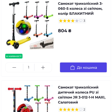
Самокат триколісний 3-
060-5 колеса зі світлом,
колір БЛАКИТНИЙ
3
804 ₴
в наявності
До кошика
Самокат триколісний
дитячий колеса PU зі
світлом JR 3-012-1-H MAXI,
Салатовий
2