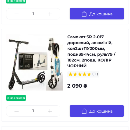
в наявності
До кошика
Самокат SR 2-017
дорослий, алюміній,
кол2штПУ200мм,
подн39-14см, руль79 /
102см, 2подв, КОЛІР
ЧОРНИЙ
1
2 090 ₴
в наявності
До кошика