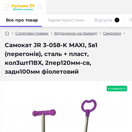
Все про товар
Характеристики
Відгуків
П
1
Спортивні товари
Відпочинок на природі
Самокати
Са
Самокат JR 3-058-K MAXI, 5в1
(перегонів), сталь + пласт,
кол3штПВХ, 2пер120мм-св,
задн100мм фіолетовий
в наявності