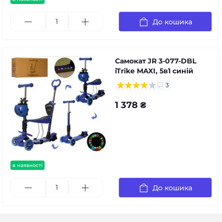
До кошика
Самокат JR 3-077-DBL
iTrike MAXI, 5в1 синій
3
1 378 ₴
в наявності
До кошика