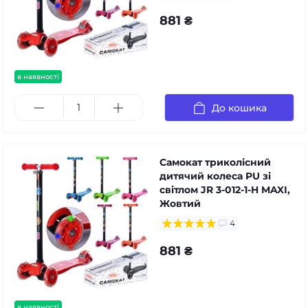
881 ₴
в наявності
До кошика
Самокат триколісний
дитячий колеса PU зі
світлом JR 3-012-1-H MAXI,
Жовтий
4
881 ₴
в наявності