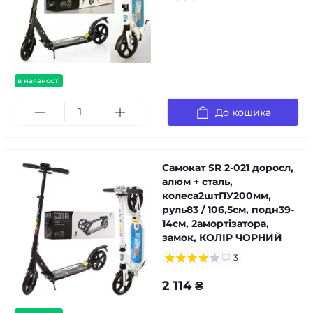
в наявності
До кошика
Самокат SR 2-021 доросл,
алюм + сталь,
колеса2штПУ200мм,
руль83 / 106,5см, подн39-
14см, 2амортізатора,
замок, КОЛІР ЧОРНИЙ
3
2 114 ₴