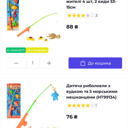
жителі 4 шт, 2 види 53-
15см
3
88 ₴
в наявності
топ продажів
До кошика
Дитяча риболовля з
вудкою та 5 морськими
мешканцями (HT99134)
1
76 ₴