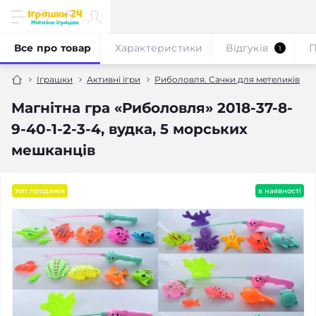
Все про товар
Характеристики
Відгуків
П
1
Іграшки
Активні ігри
Риболовля. Сачки для метеликів
Магнітна гра «Риболовля» 2018-37-8-
9-40-1-2-3-4, вудка, 5 морських
мешканців
топ продажів
в наявності