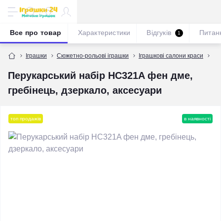
Все про товар
Характеристики
Відгуків
Питан
1
Іграшки
Сюжетно-рольові іграшки
Іграшкові салони краси
Пе
Перукарський набір HC321A фен дме,
гребінець, дзеркало, аксесуари
топ продажів
в наявності