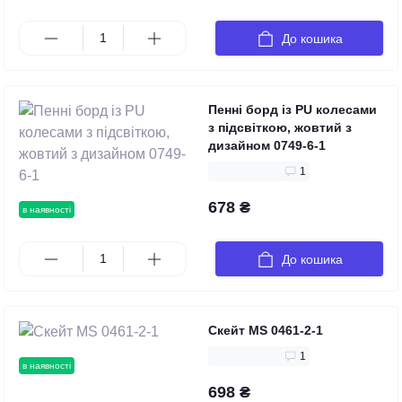
До кошика
Пенні борд із PU колесами
з підсвіткою, жовтий з
дизайном 0749-6-1
1
678 ₴
в наявності
До кошика
Скейт MS 0461-2-1
1
в наявності
698 ₴