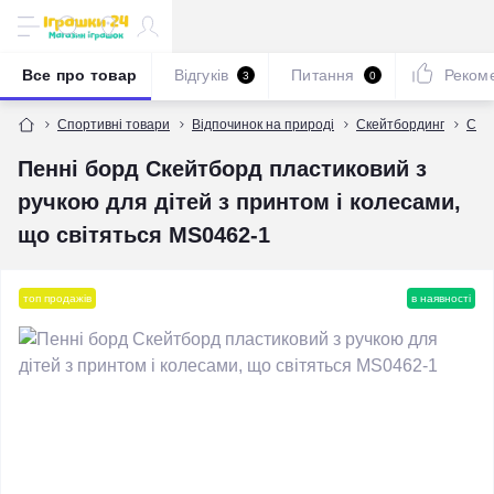
Все про товар
Відгуків
Питання
Реком
3
0
Спортивні товари
Відпочинок на природі
Скейтбординг
Ске
Пенні борд Скейтборд пластиковий з
ручкою для дітей з принтом і колесами,
що світяться MS0462-1
топ продажів
в наявності