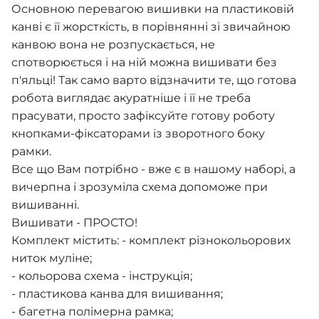
Основною перевагою вишивки на пластиковій
канві є її жорсткість, в порівнянні зі звичайною
канвою вона не розпускається, не
спотворюється і на ній можна вишивати без
п'яльці! Так само варто відзначити те, що готова
робота виглядає акуратніше і її не треба
прасувати, просто зафіксуйте готову роботу
кнопками-фіксаторами із зворотного боку
рамки.
Все що Вам потрібно - вже є в нашому наборі, а
вичерпна і зрозуміла схема допоможе при
вишиванні.
Вишивати - ПРОСТО!
Комплект містить: - комплект різнокольорових
ниток муліне;
- кольорова схема - інструкція;
- пластикова канва для вишивання;
- багетна полімерна рамка;