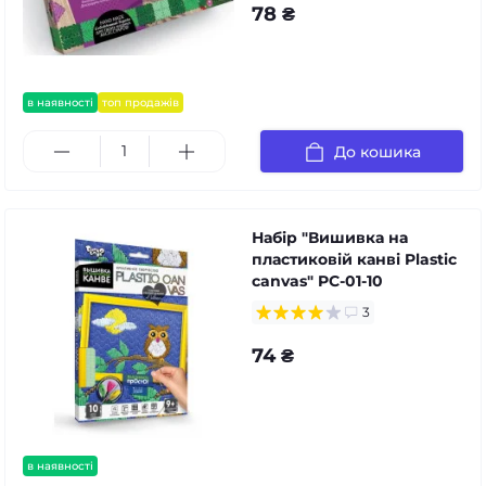
78 ₴
в наявності
топ продажів
До кошика
Набір "Вишивка на
пластиковій канві Plastic
canvas" PC-01-10
3
74 ₴
в наявності