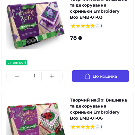
та декорування
скриньки Embroidery
Box EMB-01-03
1
78 ₴
в наявності
До кошика
Творчий набір: Вишивка
та декорування
скриньки Embroidery
Box EMB-01-06
1