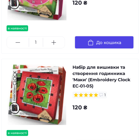
120 ₴
в наявності
До кошика
Набір для вишивки та
створення годинника
'Маки' (Embroidery Clock
ЕС-01-05)
1
120 ₴
в наявності