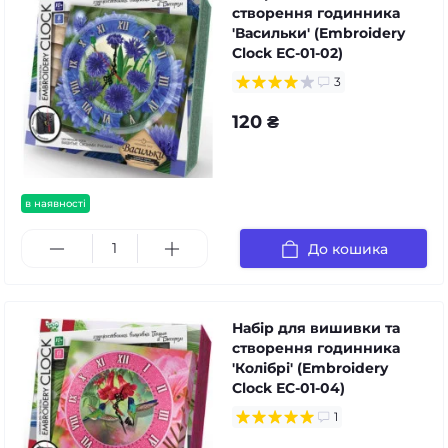
створення годинника
'Васильки' (Embroidery
Clock ЕС-01-02)
3
120 ₴
в наявності
До кошика
Набір для вишивки та
створення годинника
'Колібрі' (Embroidery
Clock ЕС-01-04)
1