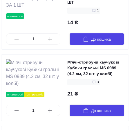
ШТ
1
в наявності
14 ₴
До кошика
М'ячі-стрибуни каучукові
Кубики гральні MS 0989
(4.2 см, 32 шт. у колбі)
3
21 ₴
в наявності
топ продажів
До кошика