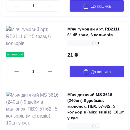
До кошика
М'яч гумовий арт. RB2111
6" 45 грам, 6 кольорів
3
21 ₴
в наявності
До кошика
М'яч дитячий MS 3616
(240шт) 9 дюймів,
малюнок, ПВХ, 57-62г, 5
кольорів (мікс видів), 10шт
у кул.
1