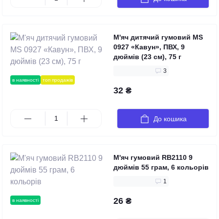
М'яч дитячий гумовий MS
0927 «Кавун», ПВХ, 9
дюймів (23 см), 75 г
3
в наявності
топ продажів
32 ₴
До кошика
М'яч гумовий RB2110 9
дюймів 55 грам, 6 кольорів
1
26 ₴
в наявності