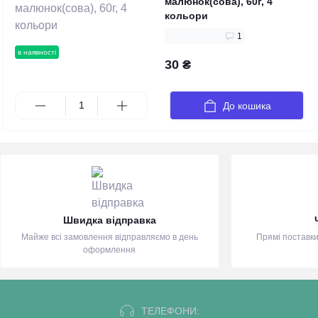
малюнок(сова), 60г, 4
кольори
1
в наявності
30 ₴
До кошика
Швидка відправка
Майже всі замовлення відправляємо в день
Прямі поставки
оформлення
ТЕЛЕФОНИ: