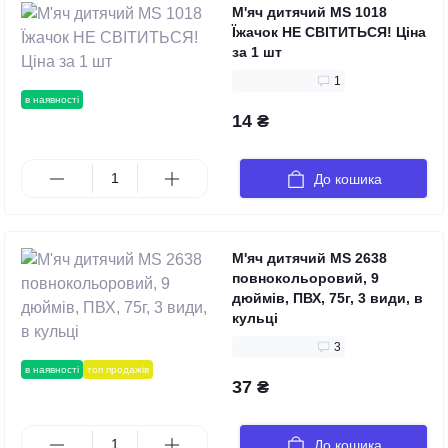
М'яч дитячий MS 1018
Їжачок НЕ СВІТИТЬСЯ! Ціна
за 1 шт
1
в наявності
14 ₴
До кошика
М'яч дитячий MS 2638
повнокольоровий, 9
дюймів, ПВХ, 75г, 3 види, в
кульці
3
в наявності
топ продажів
37 ₴
До кошика