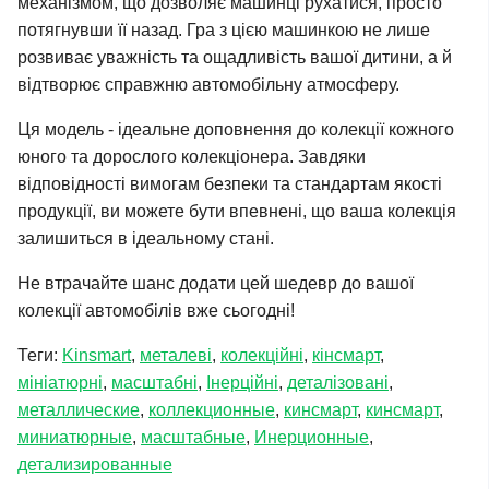
механізмом, що дозволяє машинці рухатися, просто
потягнувши її назад. Гра з цією машинкою не лише
розвиває уважність та ощадливість вашої дитини, а й
відтворює справжню автомобільну атмосферу.
Ця модель - ідеальне доповнення до колекції кожного
юного та дорослого колекціонера. Завдяки
відповідності вимогам безпеки та стандартам якості
продукції, ви можете бути впевнені, що ваша колекція
залишиться в ідеальному стані.
Не втрачайте шанс додати цей шедевр до вашої
колекції автомобілів вже сьогодні!
Теги:
Kinsmart
,
металеві
,
колекційні
,
кінсмарт
,
мініатюрні
,
масштабні
,
Інерційні
,
деталізовані
,
металлические
,
коллекционные
,
кинсмарт
,
кинсмарт
,
миниатюрные
,
масштабные
,
Инерционные
,
детализированные