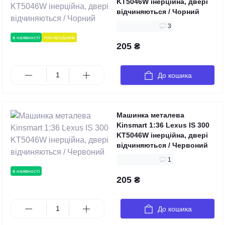
KT5046W інерційна, двері
відчиняються / Чорний
3
в наявності
топ продажів
205 ₴
До кошика
Машинка металева
Kinsmart 1:36 Lexus IS 300
KT5046W інерційна, двері
відчиняються / Червоний
1
в наявності
205 ₴
До кошика