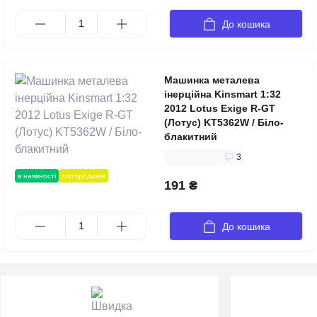
До кошика
Машинка металева
інерційна Kinsmart 1:32
2012 Lotus Exige R-GT
(Лотус) KT5362W / Біло-
блакитний
3
в наявності
топ продажів
191 ₴
До кошика