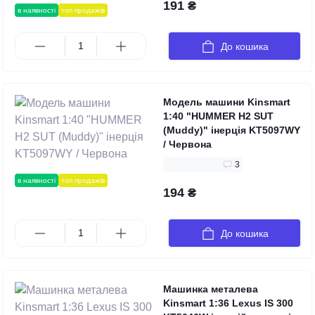
191 ₴
в наявності
топ продажів
До кошика
Модель машини Kinsmart
1:40 "HUMMER H2 SUT
(Muddy)" інерція KT5097WY
/ Червона
3
в наявності
топ продажів
194 ₴
До кошика
Машинка металева
Kinsmart 1:36 Lexus IS 300