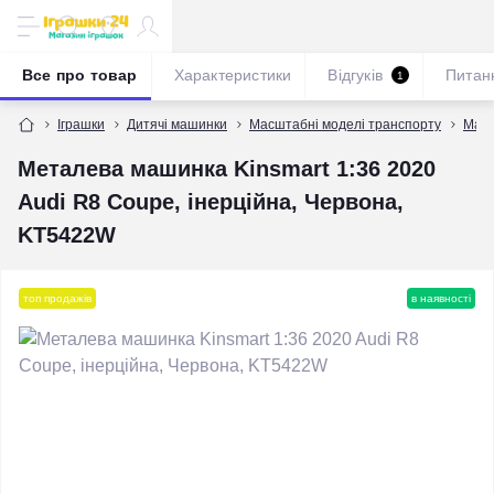
Все про товар
Характеристики
Відгуків
Питан
1
Іграшки
Дитячі машинки
Масштабні моделі транспорту
Масш
Металева машинка Kinsmart 1:36 2020
Audi R8 Coupe, інерційна, Червона,
KT5422W
топ продажів
в наявності