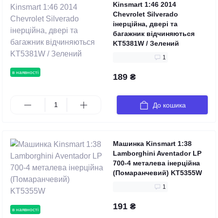
Kinsmart 1:46 2014
Chevrolet Silverado
інерційна, двері та
багажник відчиняються
KT5381W / Зелений
1
в наявності
189 ₴
До кошика
Машинка Kinsmart 1:38
Lamborghini Aventador LP
700-4 металева інерційна
(Помаранчевий) KT5355W
1
191 ₴
в наявності