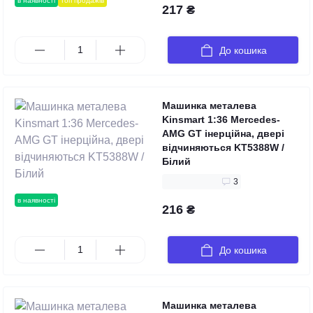
в наявності
топ продажів
217 ₴
До кошика
Машинка металева
Kinsmart 1:36 Mercedes-
AMG GT інерційна, двері
відчиняються KT5388W /
Білий
3
в наявності
216 ₴
До кошика
Машинка металева