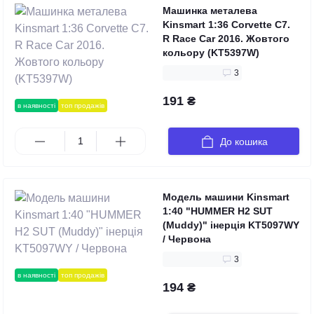
Машинка металева
Kinsmart 1:36 Corvette C7.
R Race Car 2016. Жовтого
кольору (KT5397W)
3
191 ₴
в наявності
топ продажів
До кошика
Модель машини Kinsmart
1:40 "HUMMER H2 SUT
(Muddy)" інерція KT5097WY
/ Червона
3
в наявності
топ продажів
194 ₴