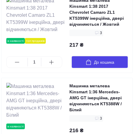
Машинка металева
Kinsmart 1:38 2017
Chevrolet Camaro ZL1
KT5399W інерційна, двері
відчиняються / Жовтий
3
в наявності
топ продажів
217 ₴
До кошика
Машинка металева
Kinsmart 1:36 Mercedes-
AMG GT інерційна, двері
відчиняються KT5388W /
Білий
3
в наявності
216 ₴