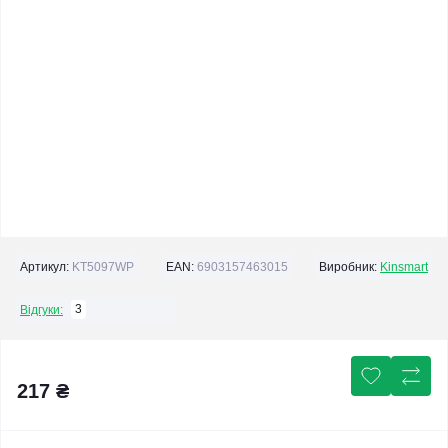
Артикул:
KT5097WP
EAN:
6903157463015
Виробник:
Kinsmart
3
Відгуки:
217 ₴