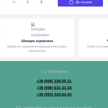
До кошика
Швидка відправка
Майже всі замовлення відправляємо в день
Прямі поставки
оформлення
ТЕЛЕФОНИ:
+38 (096) 336-55-21
+38 (098) 631-33-34
+38 (093) 243-04-43