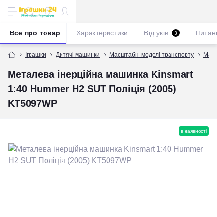
Все про товар
Характеристики
Відгуків
Питан
3
Іграшки
Дитячі машинки
Масштабні моделі транспорту
Масш
Металева інерційна машинка Kinsmart
1:40 Hummer H2 SUT Поліція (2005)
KT5097WP
в наявності