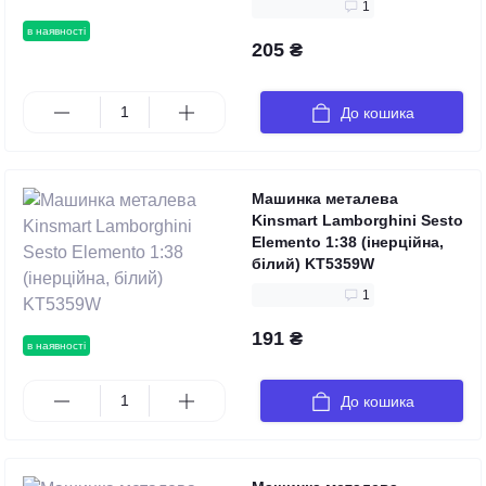
1
в наявності
205 ₴
До кошика
Машинка металева
Kinsmart Lamborghini Sesto
Elemento 1:38 (інерційна,
білий) KT5359W
1
191 ₴
в наявності
До кошика