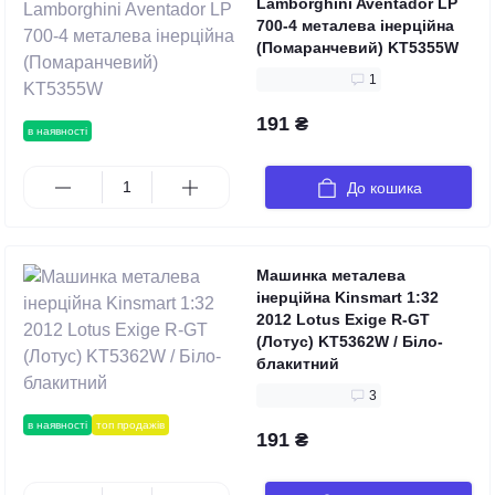
Lamborghini Aventador LP
700-4 металева інерційна
(Помаранчевий) KT5355W
1
191 ₴
в наявності
До кошика
Машинка металева
інерційна Kinsmart 1:32
2012 Lotus Exige R-GT
(Лотус) KT5362W / Біло-
блакитний
3
в наявності
топ продажів
191 ₴