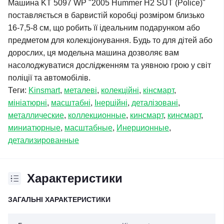
Машина KT 5097 WP "2005 Hummer H2 SUT (Police)"
поставляється в барвистій коробці розміром близько
16-7,5-8 см, що робить її ідеальним подарунком або
предметом для колекціонування. Будь то для дітей або
дорослих, ця модельна машина дозволяє вам
насолоджуватися дослідженням та уявною грою у світ
поліції та автомобілів.
Теги:
Kinsmart
,
металеві
,
колекційні
,
кінсмарт
,
мініатюрні
,
масштабні
,
Інерційні
,
деталізовані
,
металлические
,
коллекционные
,
кинсмарт
,
кинсмарт
,
миниатюрные
,
масштабные
,
Инерционные
,
детализированные
Характеристики
ЗАГАЛЬНІ ХАРАКТЕРИСТИКИ