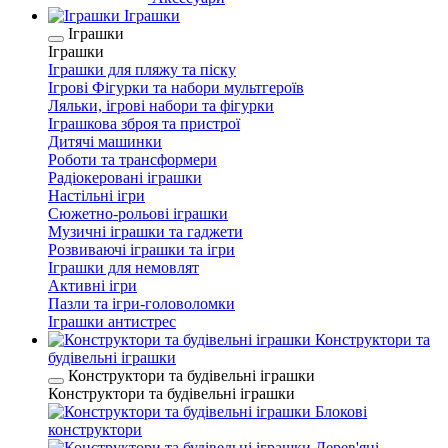
Іграшки
Іграшки
Іграшки
Іграшки для пляжу та піску
Ігрові Фігурки та набори мультгероїв
Ляльки, ігрові набори та фігурки
Іграшкова зброя та пристрої
Дитячі машинки
Роботи та трансформери
Радіокеровані іграшки
Настільні ігри
Сюжетно-рольові іграшки
Музичні іграшки та гаджети
Розвиваючі іграшки та ігри
Іграшки для немовлят
Активні ігри
Пазли та ігри-головоломки
Іграшки антистрес
Конструктори та
будівельні іграшки
Конструктори та будівельні іграшки
Конструктори та будівельні іграшки
Блокові
конструктори
Дерев'яні