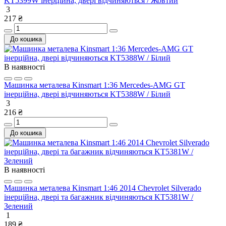
KT5399W інерційна, двері відчиняються / Жовтий
3
217 ₴
До кошика
В наявності
Машинка металева Kinsmart 1:36 Mercedes-AMG GT
інерційна, двері відчиняються KT5388W / Білий
3
216 ₴
До кошика
В наявності
Машинка металева Kinsmart 1:46 2014 Chevrolet Silverado
інерційна, двері та багажник відчиняються KT5381W /
Зелений
1
189 ₴