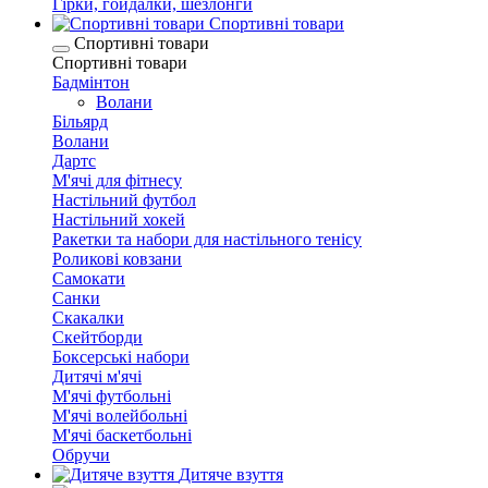
Гірки, гойдалки, шезлонги
Спортивні товари
Спортивні товари
Спортивні товари
Бадмінтон
Волани
Більярд
Волани
Дартс
М'ячі для фітнесу
Настільний футбол
Настільний хокей
Ракетки та набори для настільного тенісу
Роликові ковзани
Самокати
Санки
Скакалки
Скейтборди
Боксерські набори
Дитячі м'ячі
М'ячі футбольні
М'ячі волейбольні
М'ячі баскетбольні
Обручи
Дитяче взуття