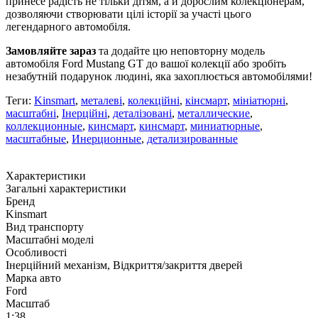
принесе радість не тільки дітям, а й дорослим колекціонерам,
дозволяючи створювати цілі історії за участі цього
легендарного автомобіля.
Замовляйте зараз
та додайте цю неповторну модель
автомобіля Ford Mustang GT до вашої колекції або зробіть
незабутній подарунок людині, яка захоплюється автомобілями!
Теги:
Kinsmart
,
металеві
,
колекційні
,
кінсмарт
,
мініатюрні
,
масштабні
,
Інерційні
,
деталізовані
,
металлические
,
коллекционные
,
кинсмарт
,
кинсмарт
,
миниатюрные
,
масштабные
,
Инерционные
,
детализированные
Характеристики
Загальні характеристики
Бренд
Kinsmart
Вид транспорту
Масштабні моделі
Особливості
Інерційний механізм, Відкриття/закриття дверей
Марка авто
Ford
Масштаб
1:38