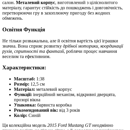
салон.
Металевий корпус
, виготовлений з ціліснолитого
матеріалу, гарантує стійкість до пошкоджень і довговічність,
перетворюючи гру в захоплюючу пригоду без жодних
обмежень.
Освітня Функція
Не тільки розважальна, але й освітня вартість цієї іграшки
значна. Вона сприяє розвитку
дрібної моторики, координації
рухів, спритності та фантазії
, роблячи процес навчання
веселим та ефективним.
Характеристики:
Масштаб:
1:38
Розмір:
12,5 см
Матеріал:
металевий корпус
Функції:
інерційний механізм, відкривні дверцята,
прозорі вікна
Упаковка:
барвиста коробка
Рекомендований вік:
від 3 років
Колір:
Синій
Ця колекційна модель
2015 Ford Mustang GT
неодмінно