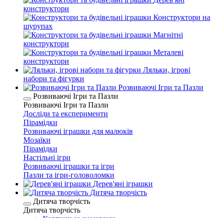
конструктори
Конструктори на
шурупах
Магнітні
конструктори
Металеві
конструктори
Ляльки, ігрові
набори та фігурки
Розвиваючі Ігри та Пазли
Розвиваючі Ігри та Пазли
Розвиваючі Ігри та Пазли
Досліди та експерименти
Пірамідки
Розвиваючі іграшки для малюків
Мозаїки
Пірамідки
Настільні ігри
Розвиваючі іграшки та ігри
Пазли та ігри-головоломки
Дерев'яні іграшки
Дитяча творчість
Дитяча творчість
Дитяча творчість