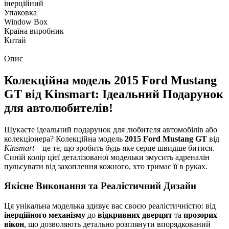
інерційний
Упаковка
Window Box
Країна виробник
Китай
Опис
Колекційна модель 2015 Ford Mustang
GT від Kinsmart: Ідеальний Подарунок
для автолюбителів!
Шукаєте ідеальний подарунок для любителя автомобілів або
колекціонера? Колекційна модель
2015 Ford Mustang GT
від
Kinsmart
– це те, що зробить будь-яке серце швидше битися.
Синій колір цієї деталізованої модельки змусить адреналін
пульсувати від захоплення кожного, хто тримає її в руках.
Якісне Виконання та Реалістичний Дизайн
Ця унікальна моделька здивує вас своєю реалістичністю: від
інерційного механізму
до
відкривних дверцят
та
прозорих
вікон
, що дозволяють детально розглянути впорядкований