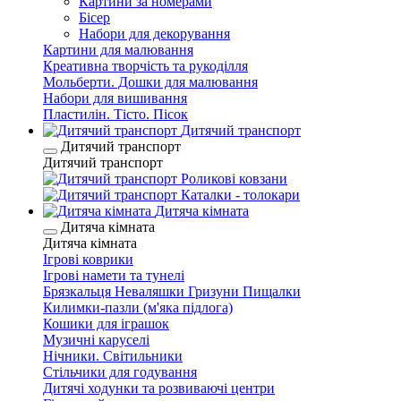
Картини за номерами
Бісер
Набори для декорування
Картини для малювання
Креативна творчість та рукоділля
Мольберти. Дошки для малювання
Набори для вишивання
Пластилін. Тісто. Пісок
Дитячий транспорт
Дитячий транспорт
Дитячий транспорт
Роликові ковзани
Каталки - толокари
Дитяча кімната
Дитяча кімната
Дитяча кімната
Ігрові коврики
Ігрові намети та тунелі
Брязкальця Неваляшки Гризуни Пищалки
Килимки-пазли (м'яка підлога)
Кошики для іграшок
Музичні каруселі
Нічники. Світильники
Стільчики для годування
Дитячі ходунки та розвиваючі центри