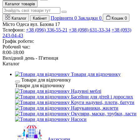
Каталог товарів
Порівняти
0
Закладки
0
Каталог
Кабінет
Кошик
0
Місто Одеса вул. Базова 17
Телефони:
+38 (096) 336-55-21
+38 (098) 631-33-34
+38 (093)
243-04-43
Графік роботи:
Робочий час:
8:00-18:00
Вихідний день - П'ятниця
Каталог
Товари для відпочинку
Товари для відпочинку
Товари для відпочинку
Надувні меблі
Басейни для дітей і дорослих
Круги надувні, плоти, батути
Нарукавники, жилети
Окуляри, маски, трубки, ласти
Насоси
Аксесуари