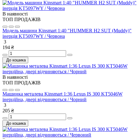
В наявності
ТОП ПРОДАЖІВ
Модель машини Kinsmart 1:40 "HUMMER H2 SUT (Muddy)"
інерція KT5097WY / Червона
3
194 ₴
До кошика
В наявності
ТОП ПРОДАЖІВ
Машинка металева Kinsmart 1:36 Lexus IS 300 KT5046W
інерційна, двері відчиняються / Чорний
3
205 ₴
До кошика