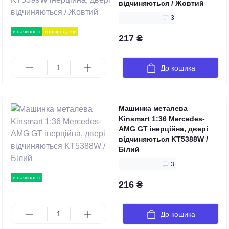
відчиняються / Жовтий
3
в наявності
топ продажів
217 ₴
До кошика
Машинка металева
Kinsmart 1:36 Mercedes-
AMG GT інерційна, двері
відчиняються KT5388W /
Білий
3
в наявності
216 ₴
До кошика