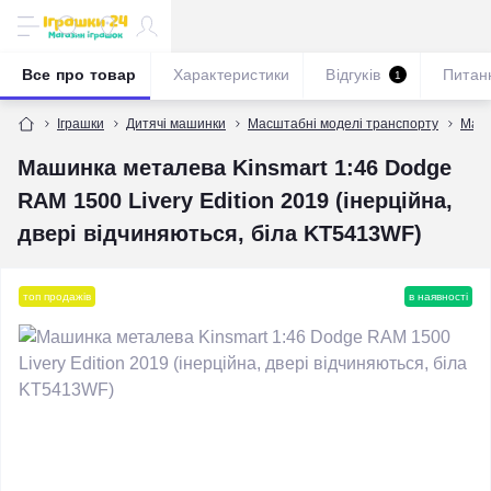
Все про товар
Характеристики
Відгуків
Питан
1
Іграшки
Дитячі машинки
Масштабні моделі транспорту
Масш
Машинка металева Kinsmart 1:46 Dodge
RAM 1500 Livery Edition 2019 (інерційна,
двері відчиняються, біла KT5413WF)
топ продажів
в наявності