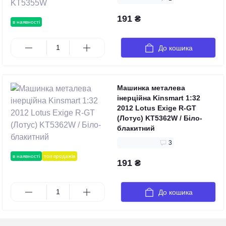
191 ₴
в наявності
До кошика
Машинка металева
інерційна Kinsmart 1:32
2012 Lotus Exige R-GT
(Лотус) KT5362W / Біло-
блакитний
3
в наявності
топ продажів
191 ₴
До кошика