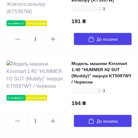
кольору (KT5397W)
3
191 ₴
в наявності
топ продажів
До кошика
Модель машини Kinsmart
1:40 "HUMMER H2 SUT
(Muddy)" інерція KT5097WY
/ Червона
3
в наявності
топ продажів
194 ₴
До кошика