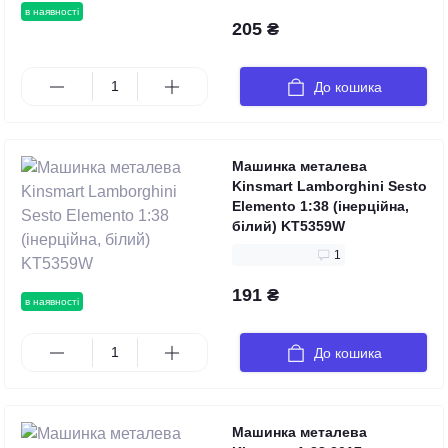
в наявності
205 ₴
До кошика
Машинка металева
Kinsmart Lamborghini Sesto
Elemento 1:38 (інерційна,
білий) KT5359W
1
191 ₴
в наявності
До кошика
Машинка металева