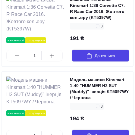
Kinsmart 1:36 Corvette C7.
R Race Car 2016. Жовтого
кольору (KT5397W)
3
191 ₴
в наявності
топ продажів
До кошика
Модель машини Kinsmart
1:40 "HUMMER H2 SUT
(Muddy)" інерція KT5097WY
/ Червона
3
в наявності
топ продажів
194 ₴