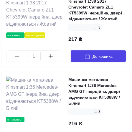
Kinsmart 1:38 2017
Chevrolet Camaro ZL1
KT5399W інерційна, двері
відчиняються / Жовтий
3
в наявності
топ продажів
217 ₴
До кошика
Машинка металева
Kinsmart 1:36 Mercedes-
AMG GT інерційна, двері
відчиняються KT5388W /
Білий
3
в наявності
216 ₴