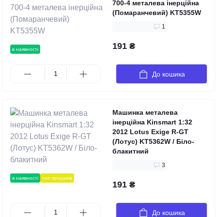
700-4 металева інерційна
(Помаранчевий) KT5355W
1
191 ₴
в наявності
До кошика
Машинка металева
інерційна Kinsmart 1:32
2012 Lotus Exige R-GT
(Лотус) KT5362W / Біло-
блакитний
3
в наявності
топ продажів
191 ₴
До кошика