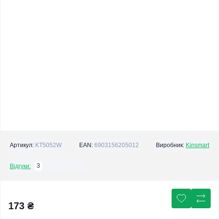
Артикул:
KT5052W
EAN:
6903156205012
Виробник:
Kinsmart
3
Відгуки:
173 ₴