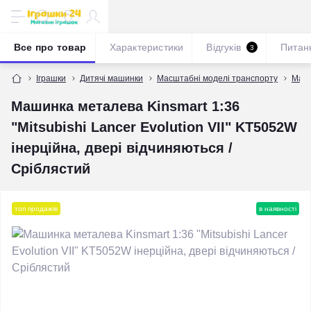
Все про товар
Характеристики
Відгуків
Питан
3
Іграшки
Дитячі машинки
Масштабні моделі транспорту
Масш
Машинка металева Kinsmart 1:36
"Mitsubishi Lancer Evolution VII" KT5052W
інерційна, двері відчиняються /
Сріблястий
топ продажів
в наявності