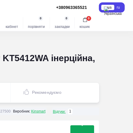
+380963365521
ua
ru
0
0
0
кабінет
порівняти
закладки
кошик
r KT5412WA інерційна,
Рекомендуємо
27500
Виробник:
Kinsmart
1
Відгуки: