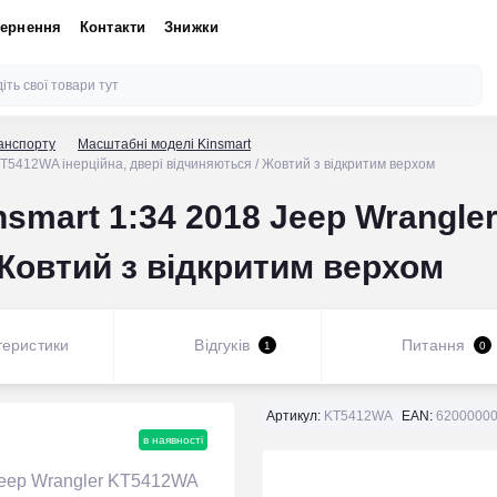
вернення
Контакти
Знижки
анспорту
Масштабні моделі Kinsmart
T5412WA інерційна, двері відчиняються / Жовтий з відкритим верхом
smart 1:34 2018 Jeep Wrangle
 Жовтий з відкритим верхом
теристики
Відгуків
Питання
1
0
Артикул:
KT5412WA
EAN:
62000000
в наявності