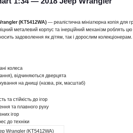
rt 1:34 — 2018 Jeep Wrangler
Wrangler (KT5412WA)
— реалістична мініатюрна копія для г
 міцний металевий корпус та інерційний механізм роблять цю
носить задоволення як дітям, так і дорослим колекціонерам.
ані колеса
вання), відчиняються дверцята
ування на днищі (назва, рік, масштаб)
ь та стійкість до ігор
ення та плавного руху
вних ігор
рес до техніки
eep Wrangler (KT5412WA)