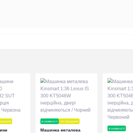
продажів
в наявності
топ продажів
в наявності
ини
Машинка металева