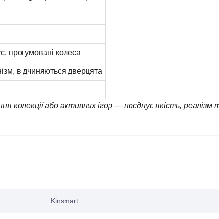
с, прогумовані колеса
нізм, відчиняються дверцята
ня колекції або активних ігор — поєднує якість, реалізм 
Kinsmart