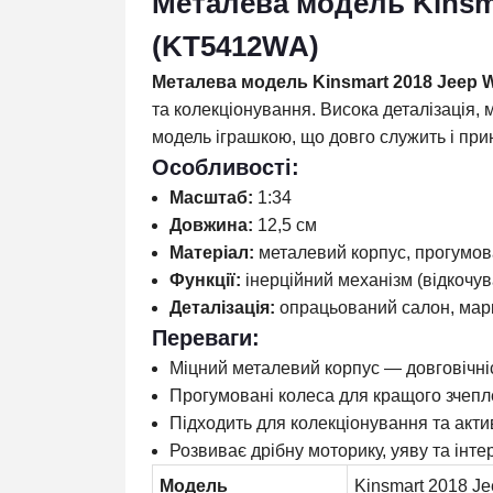
Металева модель Kinsma
(KT5412WA)
Металева модель Kinsmart 2018 Jeep 
та колекціонування. Висока деталізація,
модель іграшкою, що довго служить і при
Особливості:
Масштаб:
1:34
Довжина:
12,5 см
Матеріал:
металевий корпус, прогумов
Функції:
інерційний механізм (відкочу
Деталізація:
опрацьований салон, марк
Переваги:
Міцний металевий корпус — довговічніст
Прогумовані колеса для кращого зчепл
Підходить для колекціонування та акти
Розвиває дрібну моторику, уяву та інте
Модель
Kinsmart 2018 J