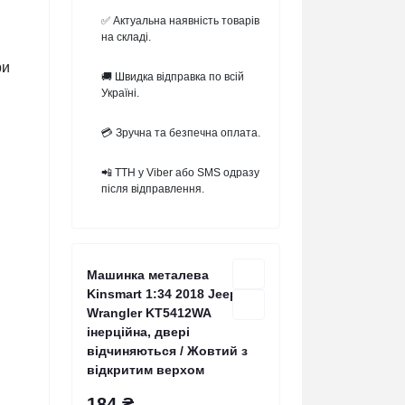
✅ Актуальна наявність товарів
на складі.
ри
🚚 Швидка відправка по всій
Україні.
💳 Зручна та безпечна оплата.
📲 ТТН у Viber або SMS одразу
після відправлення.
Машинка металева
Kinsmart 1:34 2018 Jeep
Wrangler KT5412WA
інерційна, двері
відчиняються / Жовтий з
відкритим верхом
184 ₴