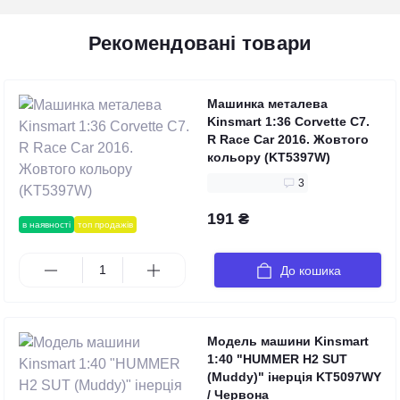
Рекомендовані товари
Машинка металева
Kinsmart 1:36 Corvette C7.
R Race Car 2016. Жовтого
кольору (KT5397W)
3
191 ₴
в наявності
топ продажів
До кошика
Модель машини Kinsmart
1:40 "HUMMER H2 SUT
(Muddy)" інерція KT5097WY
/ Червона