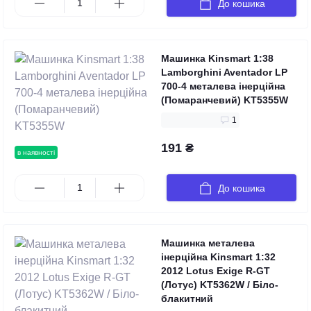
До кошика
Машинка Kinsmart 1:38
Lamborghini Aventador LP
700-4 металева інерційна
(Помаранчевий) KT5355W
1
191 ₴
в наявності
До кошика
Машинка металева
інерційна Kinsmart 1:32
2012 Lotus Exige R-GT
(Лотус) KT5362W / Біло-
блакитний