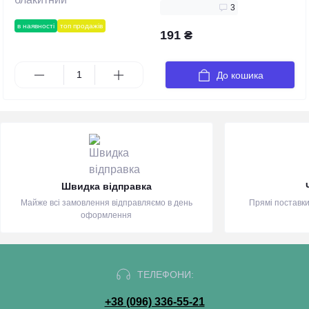
3
в наявності
топ продажів
191 ₴
До кошика
Швидка відправка
Майже всі замовлення відправляємо в день
Прямі поставки
оформлення
ТЕЛЕФОНИ:
+38 (096) 336-55-21