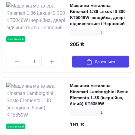
Машинка металева
Kinsmart 1:36 Lexus IS 300
KT5046W інерційна, двері
відчиняються / Червоний
1
в наявності
205 ₴
До кошика
Машинка металева
Kinsmart Lamborghini Sesto
Elemento 1:38 (інерційна,
білий) KT5359W
1
191 ₴
в наявності