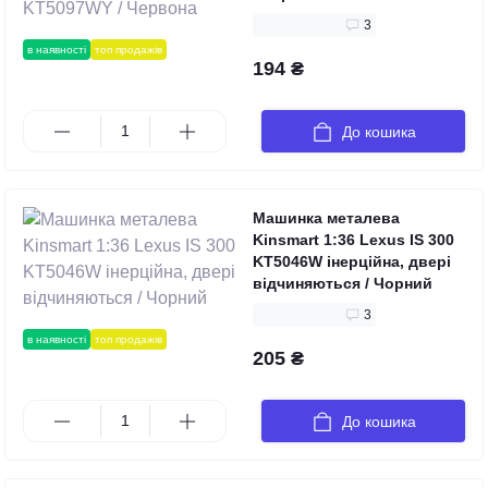
3
в наявності
топ продажів
194 ₴
До кошика
Машинка металева
Kinsmart 1:36 Lexus IS 300
KT5046W інерційна, двері
відчиняються / Чорний
3
в наявності
топ продажів
205 ₴
До кошика