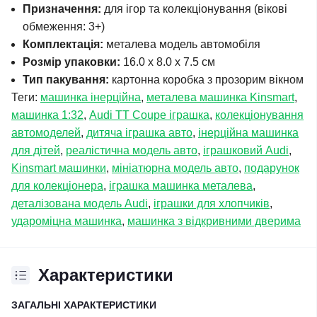
Призначення:
для ігор та колекціонування (вікові
обмеження: 3+)
Комплектація:
металева модель автомобіля
Розмір упаковки:
16.0 x 8.0 x 7.5 см
Тип пакування:
картонна коробка з прозорим вікном
Теги:
машинка інерційна
,
металева машинка Kinsmart
,
машинка 1:32
,
Audi TT Coupe іграшка
,
колекціонування
автомоделей
,
дитяча іграшка авто
,
інерційна машинка
для дітей
,
реалістична модель авто
,
іграшковий Audi
,
Kinsmart машинки
,
мініатюрна модель авто
,
подарунок
для колекціонера
,
іграшка машинка металева
,
деталізована модель Audi
,
іграшки для хлопчиків
,
удароміцна машинка
,
машинка з відкривними дверима
Характеристики
ЗАГАЛЬНІ ХАРАКТЕРИСТИКИ