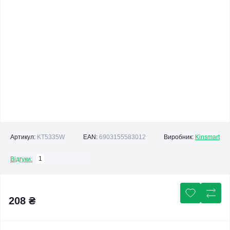
Артикул:
KT5335W
EAN:
6903155583012
Виробник:
Kinsmart
1
Відгуки:
208 ₴