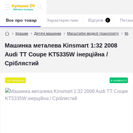
Все про товар
Характеристики
Відгуків
Питан
1
Іграшки
Дитячі машинки
Масштабні моделі транспорту
Масш
Машинка металева Kinsmart 1:32 2008
Audi TT Coupe KT5335W інерційна /
Сріблястий
топ продажів
в наявності