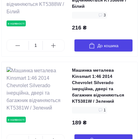
відчиняються KT5388W /
Білий
3
в наявності
216 ₴
До кошика
Машинка металева
Kinsmart 1:46 2014
Chevrolet Silverado
інерційна, двері та
багажник відчиняються
KT5381W / Зелений
1
в наявності
189 ₴