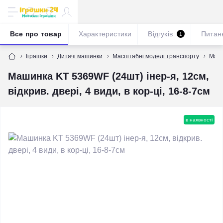
Все про товар
Характеристики
Відгуків
Питан
1
Іграшки
Дитячі машинки
Масштабні моделі транспорту
Масш
Машинка KT 5369WF (24шт) інер-я, 12см,
відкрив. двері, 4 види, в кор-ці, 16-8-7см
в наявності