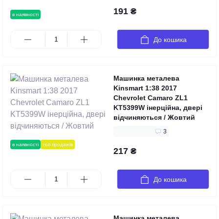
191 ₴
в наявності
До кошика
Машинка металева
Kinsmart 1:38 2017
Chevrolet Camaro ZL1
KT5399W інерційна, двері
відчиняються / Жовтий
3
в наявності
топ продажів
217 ₴
До кошика
Машинка металева