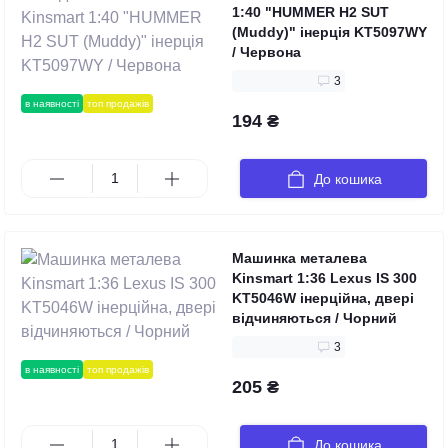
1:40 "HUMMER H2 SUT
(Muddy)" інерція KT5097WY
/ Червона
3
в наявності
топ продажів
194 ₴
До кошика
Машинка металева
Kinsmart 1:36 Lexus IS 300
KT5046W інерційна, двері
відчиняються / Чорний
3
в наявності
топ продажів
205 ₴
До кошика