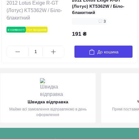
2012 Lotus Exige R-GT
(Лотус) KT5362W / Біло-
блакитний
3
в наявності
топ продажів
191 ₴
До кошика
Швидка відправка
Майже всі замовлення відправляємо в день
Прямі поставки
оформлення