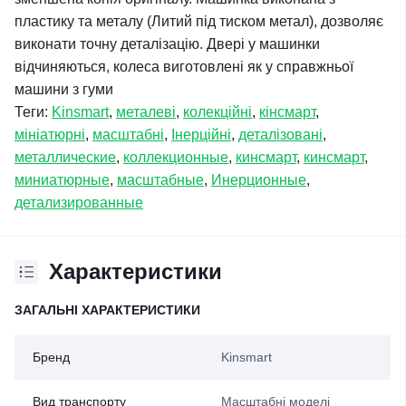
пластику та металу (Литий під тиском метал), дозволяє
виконати точну деталізацію. Двері у машинки
відчиняються, колеса виготовлені як у справжньої
машини з гуми
Теги:
Kinsmart
,
металеві
,
колекційні
,
кінсмарт
,
мініатюрні
,
масштабні
,
Інерційні
,
деталізовані
,
металлические
,
коллекционные
,
кинсмарт
,
кинсмарт
,
миниатюрные
,
масштабные
,
Инерционные
,
детализированные
Характеристики
ЗАГАЛЬНІ ХАРАКТЕРИСТИКИ
Бренд
Kinsmart
Вид транспорту
Масштабні моделі