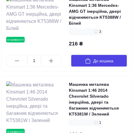
Kinsmart 1:36 Mercedes-
AMG GT інерційна, двері
відчиняються KT5388W /
Білий
3
в наявності
216 ₴
До кошика
Машинка металева
Kinsmart 1:46 2014
Chevrolet Silverado
інерційна, двері та
багажник відчиняються
KT5381W / Зелений
1
в наявності