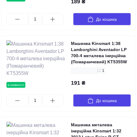
189 ₴
До кошика
Машинка Kinsmart 1:38
Lamborghini Aventador LP
700-4 металева інерційна
(Помаранчевий) KT5355W
1
191 ₴
в наявності
До кошика
Машинка металева
інерційна Kinsmart 1:32