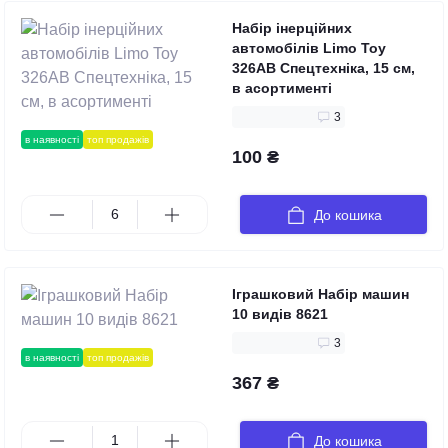
Набір інерційних
автомобілів Limo Toy
326AB Спецтехніка, 15 см,
в асортименті
3
в наявності
топ продажів
100 ₴
До кошика
Іграшковий Набір машин
10 видів 8621
3
в наявності
топ продажів
367 ₴
До кошика