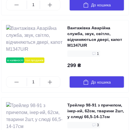
До кошика
Вантажівка Аварійна
служба, звук, світло,
відчиняються двері, капот
M1347U/R
1
в наявності
топ продажів
299 ₴
До кошика
Трейлер 98-91 з причепом,
інер-ий, 62см, тварини 2шт,
у слюді 66,5-14-17см
3