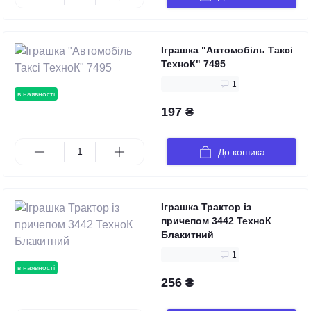
Іграшка "Автомобіль Таксі
ТехноК" 7495
1
в наявності
197 ₴
До кошика
Іграшка Трактор із
причепом 3442 ТехноК
Блакитний
1
в наявності
256 ₴