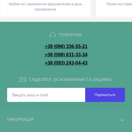
Майже всі замовлення відправляємо в день
Прямі поставки
оформлення
ТЕЛЕФОНИ:
+38 (096) 336-55-21
+38 (098) 631-33-34
+38 (093) 243-04-43
СЛІДКУЙТЕ ЗА НОВИНКАМИ ТА АКЦІЯМИ:
Підпишіться
ІНФОРМАЦІЯ