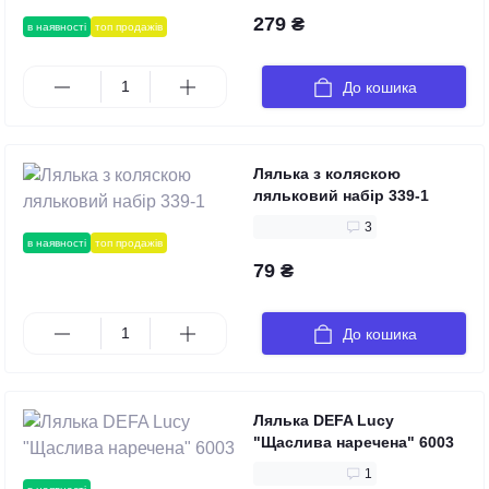
279 ₴
в наявності
топ продажів
До кошика
Лялька з коляскою
ляльковий набір 339-1
3
в наявності
топ продажів
79 ₴
До кошика
Лялька DEFA Lucy
"Щаслива наречена" 6003
1