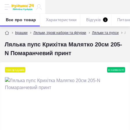
Все про товар
Характеристики
Відгуків
Питан
1
Іграшки
Ляльки, ігрові набори та фігурки
Ляльки та пупси
Лял
Лялька пупс Крихітка Малятко 20см 205-
N Помаранчевий принт
топ продажів
в наявності