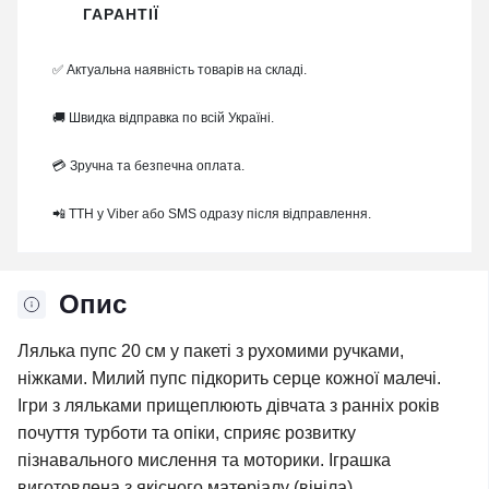
ГАРАНТІЇ
✅ Актуальна наявність товарів на складі.
🚚 Швидка відправка по всій Україні.
💳 Зручна та безпечна оплата.
📲 ТТН у Viber або SMS одразу після відправлення.
Опис
Лялька пупс 20 см у пакеті з рухомими ручками,
ніжками. Милий пупс підкорить серце кожної малечі.
Ігри з ляльками прищеплюють дівчата з ранніх років
почуття турботи та опіки, сприяє розвитку
пізнавального мислення та моторики. Іграшка
виготовлена ​​з якісного матеріалу (вініла)