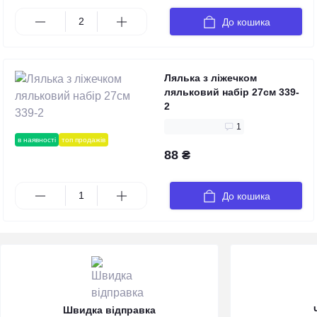
До кошика
Лялька з ліжечком
ляльковий набір 27см 339-
2
1
в наявності
топ продажів
88 ₴
До кошика
Швидка відправка