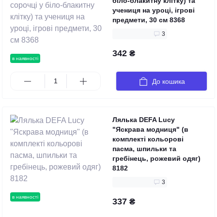
біло-блакитну клітку) та
учениця на уроці, ігрові
предмети, 30 см 8368
3
342 ₴
в наявності
До кошика
Лялька DEFA Lucy
"Яскрава модниця" (в
комплекті кольорові
пасма, шпильки та
гребінець, рожевий одяг)
8182
3
в наявності
337 ₴