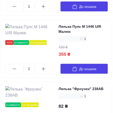
До кошика
Лялька Пупс M 1446 U/R
Малюк
1
-51%
в наявності
топ продажів
720 ₴
355 ₴
До кошика
Лялька "Фроузен" 238AB
1
в наявності
топ продажів
82 ₴