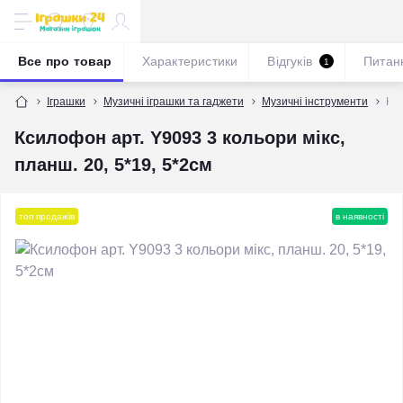
Все про товар
Характеристики
Відгуків
Питан
1
Іграшки
Музичні іграшки та гаджети
Музичні інструменти
Кси
Ксилофон арт. Y9093 3 кольори мікс,
планш. 20, 5*19, 5*2см
топ продажів
в наявності