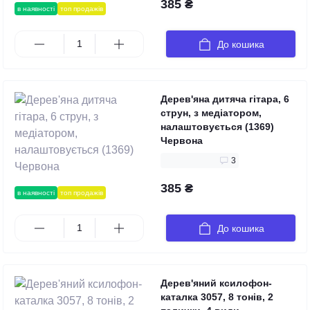
385 ₴
в наявності
топ продажів
До кошика
Дерев'яна дитяча гітара, 6
струн, з медіатором,
налаштовується (1369)
Червона
3
385 ₴
в наявності
топ продажів
До кошика
Дерев'яний ксилофон-
каталка 3057, 8 тонів, 2