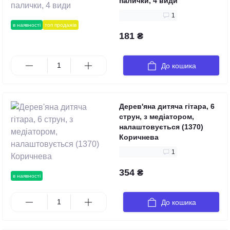
палички, 4 види
1
в наявності
топ продажів
181 ₴
До кошика
Дерев'яна дитяча гітара, 6
струн, з медіатором,
налаштовується (1370)
Коричнева
1
354 ₴
в наявності
До кошика