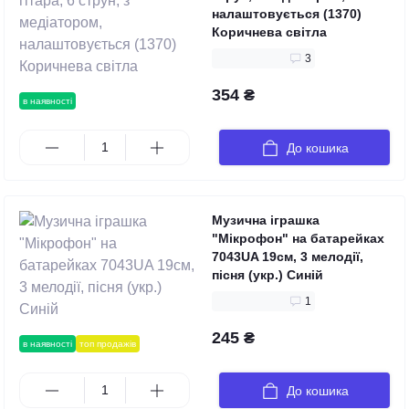
налаштовується (1370)
Коричнева світла
3
354 ₴
в наявності
До кошика
Музична іграшка
"Мікрофон" на батарейках
7043UA 19см, 3 мелодії,
пісня (укр.) Синій
1
245 ₴
в наявності
топ продажів
До кошика