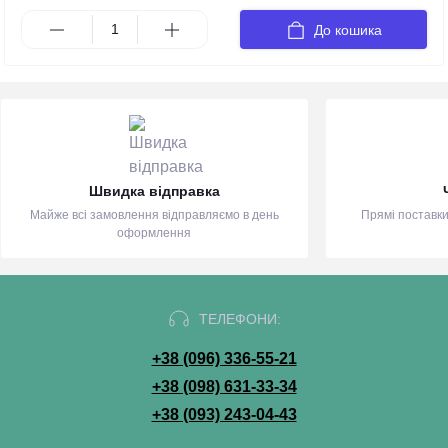
До кошика
Швидка відправка
Майже всі замовлення відправляємо в день
Прямі поставки
оформлення
ТЕЛЕФОНИ:
+38 (096) 336-55-21
+38 (098) 631-33-34
+38 (093) 243-04-43