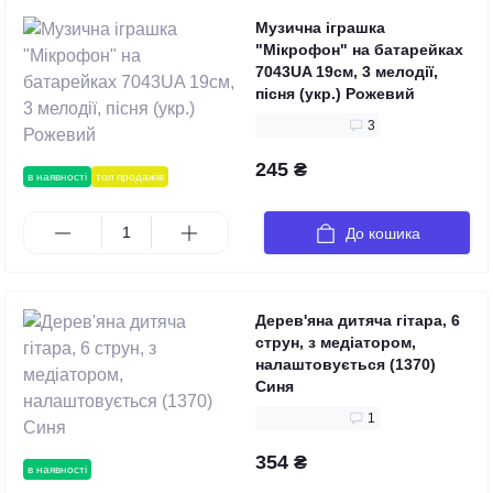
Музична іграшка
"Мікрофон" на батарейках
7043UA 19см, 3 мелодії,
пісня (укр.) Рожевий
3
245 ₴
в наявності
топ продажів
До кошика
Дерев'яна дитяча гітара, 6
струн, з медіатором,
налаштовується (1370)
Синя
1
354 ₴
в наявності