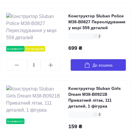
Конструктор Sluban Police
M38-B0827 Переслідування
у морі 559 деталей
2
699 ₴
в наявності
топ продажів
До кошика
Конструктор Sluban Girls
Dream M38-B0921B
Приватний літак, 111
деталей, 1 фігурка
3
в наявності
159 ₴