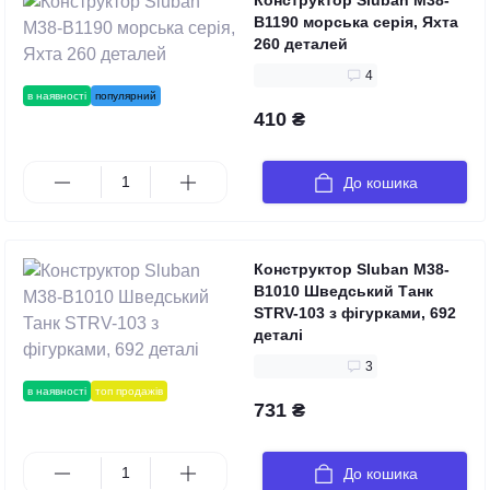
Конструктор Sluban M38-
B1190 морська серія, Яхта
260 деталей
4
в наявності
популярний
410 ₴
До кошика
Конструктор Sluban M38-
B1010 Шведський Танк
STRV-103 з фігурками, 692
деталі
3
в наявності
топ продажів
731 ₴
До кошика