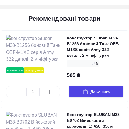
Рекомендовані товари
Конструктор Sluban M38-
B1256 бойовий Танк OEF-
M1XS серія Army 322
деталі, 2 мініфігурки
5
в наявності
топ продажів
505 ₴
До кошика
Конструктор SLUBAN M38-
B0702 Військовий
корабель, 1: 450, 33см,