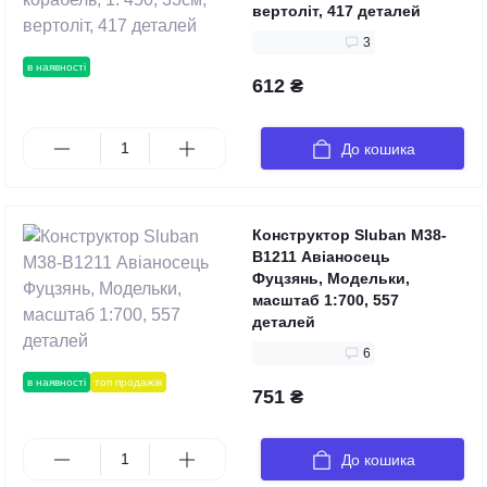
вертоліт, 417 деталей
3
в наявності
612 ₴
До кошика
Конструктор Sluban M38-
B1211 Авіаносець
Фуцзянь, Модельки,
масштаб 1:700, 557
деталей
6
в наявності
топ продажів
751 ₴
До кошика