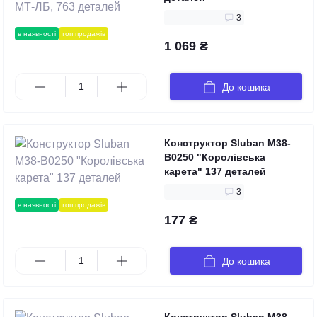
3
в наявності
топ продажів
1 069 ₴
До кошика
Конструктор Sluban M38-
B0250 "Королівська
карета" 137 деталей
3
в наявності
топ продажів
177 ₴
До кошика