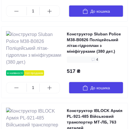
До кошика
Конструктор Sluban Police
M38-B0826 Поліцейський
літак-гідроплан з
мініфігурками (380 дет.)
4
517 ₴
в наявності
топ продажів
До кошика
Конструктор IBLOCK Армія
PL-921-485 Військовий
транспортер МТ-ЛБ, 763
деталей