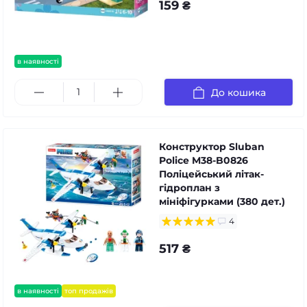
159 ₴
в наявності
До кошика
Конструктор Sluban
Police M38-B0826
Поліцейський літак-
гідроплан з
мініфігурками (380 дет.)
4
517 ₴
в наявності
топ продажів