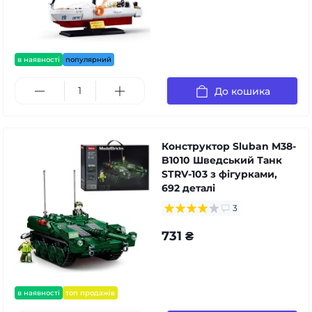
в наявності
популярний
До кошика
Конструктор Sluban M38-
B1010 Шведський Танк
STRV-103 з фігурками,
692 деталі
3
731 ₴
в наявності
топ продажів