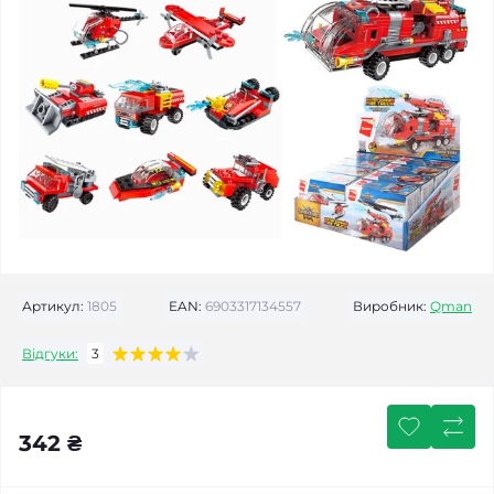
Артикул:
1805
EAN:
6903317134557
Виробник:
Qman
Відгуки:
3
342 ₴