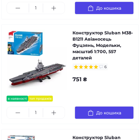
До кошика
Конструктор Sluban M38-
B1211 Авіаносець
Фуцзянь, Модельки,
масштаб 1:700, 557
деталей
6
751 ₴
в наявності
топ продажів
До кошика
Конструктор Sluban