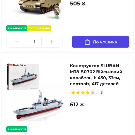
505 ₴
в наявності
топ продажів
До кошика
Конструктор SLUBAN
M38-B0702 Військовий
корабель, 1: 450, 33см,
вертоліт, 417 деталей
3
612 ₴
в наявності