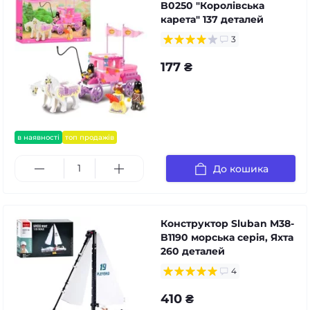
B0250 "Королівська
карета" 137 деталей
3
177 ₴
в наявності
топ продажів
До кошика
Конструктор Sluban M38-
B1190 морська серія, Яхта
260 деталей
4
410 ₴