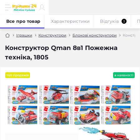
Все про товар
Характеристики
Відгуків
П
3
Іграшки
Конструктори
Блокові конструктори
Конструк
Конструктор Qman 8в1 Пожежна
техніка, 1805
топ продажів
в наявності