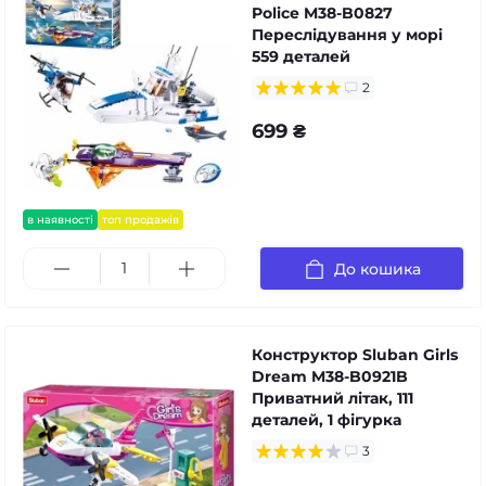
Police M38-B0827
Переслідування у морі
559 деталей
2
699 ₴
в наявності
топ продажів
До кошика
Конструктор Sluban Girls
Dream M38-B0921B
Приватний літак, 111
деталей, 1 фігурка
3