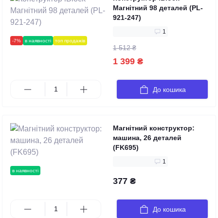
Магнітний 98 деталей (PL-
921-247)
1
-7%
в наявності
топ продажів
1 512 ₴
1 399 ₴
До кошика
Магнітний конструктор:
машина, 26 деталей
(FK695)
1
в наявності
377 ₴
До кошика