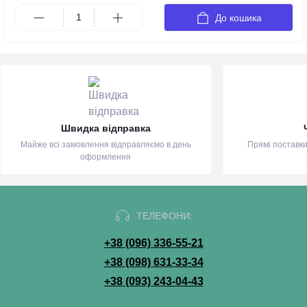
До кошика
Швидка відправка
Майже всі замовлення відправляємо в день
Прямі поставки
оформлення
ТЕЛЕФОНИ:
+38 (096) 336-55-21
+38 (098) 631-33-34
+38 (093) 243-04-43