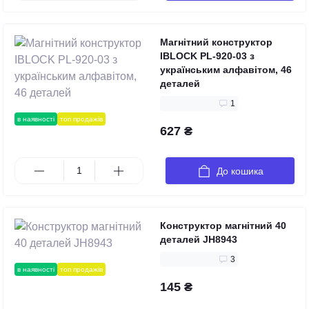
Магнітний конструктор
IBLOCK PL-920-03 з
українським алфавітом, 46
деталей
1
в наявності
топ продажів
627 ₴
До кошика
Конструктор магнітний 40
деталей JH8943
3
в наявності
топ продажів
145 ₴