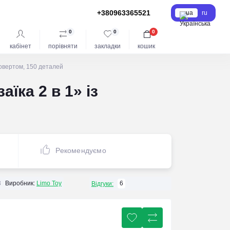
+380963365521
ua
ru
0
0
0
кабінет
порівняти
закладки
кошик
повертом, 150 деталей
їка 2 в 1» із
Рекомендуємо
3
Виробник:
Limo Toy
6
Відгуки: