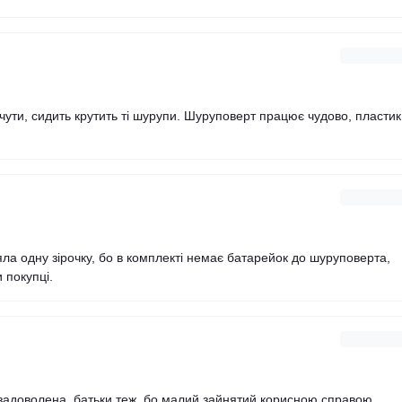
 чути, сидить крутить ті шурупи. Шуруповерт працює чудово, пластик
яла одну зірочку, бо в комплекті немає батарейок до шуруповерта,
 покупці.
задоволена, батьки теж, бо малий зайнятий корисною справою.