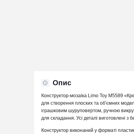
Опис
Конструктор-мозаїка Limo Toy M5589 «Кре
для створення плоских та об'ємних модел
іграшковим шуруповертом, ручною викр
для складання. Усі деталі виготовлені з б
Конструктор виконаний у форматі пластико