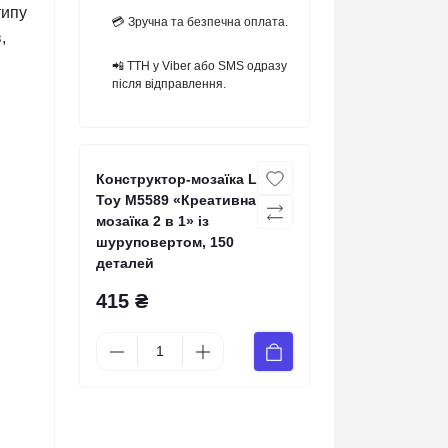
типу
💳 Зручна та безпечна оплата.
,
📲 ТТН у Viber або SMS одразу
після відправлення.
Конструктор-мозаїка Limo
Toy M5589 «Креативна
мозаїка 2 в 1» із
шуруповертом, 150
деталей
415 ₴