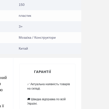
150
пластик
3+
Мозаїка / Конструктори
Китай
ГАРАНТІЇ
ений
я
✅ Актуальна наявність товарів
на складі.
ою
🚚 Швидка відправка по всій
Україні.
 її