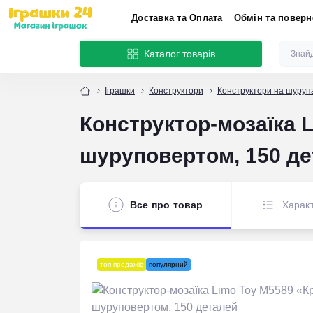
Доставка та Оплата
Обмін та повер
Каталог товарів
Іграшки
Конструктори
Конструктори на шуруп
Конструктор-мозаїка L
шуруповертом, 150 д
Все про товар
Харак
топ продажів
популярний