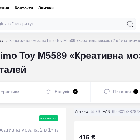
нення
Контакти
Знижки
ах
Конструктор-мозаїка Limo Toy M5589 «Креативна мозаїка 2 в 1» із шуру
imo Toy M5589 «Креативна моза
еталей
теристики
Відгуків
Питання
6
1
Артикул:
5589
EAN:
690331738287
в наявності
415 ₴