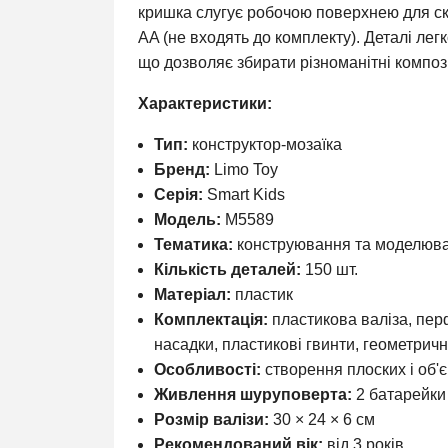
кришка слугує робочою поверхнею для с
AA (не входять до комплекту). Деталі ле
що дозволяє збирати різноманітні компози
Характеристики:
Тип:
конструктор-мозаїка
Бренд:
Limo Toy
Серія:
Smart Kids
Модель:
M5589
Тематика:
конструювання та моделюв
Кількість деталей:
150 шт.
Матеріал:
пластик
Комплектація:
пластикова валіза, пер
насадки, пластикові гвинти, геометричн
Особливості:
створення плоских і об'
Живлення шуруповерта:
2 батарейки 
Розмір валізи:
30 × 24 × 6 см
Рекомендований вік:
від 3 років