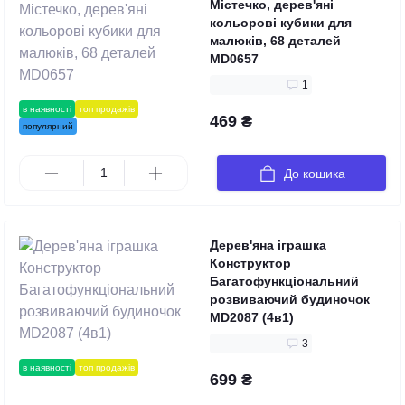
Містечко, дерев'яні
кольорові кубики для
малюків, 68 деталей
MD0657
1
в наявності
топ продажів
469 ₴
популярний
До кошика
Дерев'яна іграшка
Конструктор
Багатофункціональний
розвиваючий будиночок
MD2087 (4в1)
3
в наявності
топ продажів
699 ₴