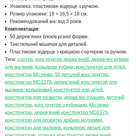
Упаковка: пластикове відерце з ручкою.
Розмір упаковки: 18 × 16,5 × 18 см.
Рекомендований вік: від 3 років.
Комплектація:
50 дерев'яних блоків різної форми.
Текстильний мішечок для деталей.
Пластикове відерце з кришкою-сортером та ручкою.
Теги:
сортер
,
конструктор дерев'яний
,
дерев'яні кубики
для малюків
,
кольорові кубики
,
конструктор для дітей
,
конструктор Містечко
,
50 деталей конструктор
,
конструктор MD2279
,
дерев'яний конструктор для
малюків
,
кольоровий конструктор для дітей
,
конструктор для розвитку
,
дерев'яні іграшки
,
дитячий
конструктор
,
конструктор з кубиками
,
Містечко
конструктор
,
дерев'яний конструктор MD2279
,
конструктор для розвитку дрібної моторики
,
конструктор для малюків
,
кольорові деталі для
конструкторів
,
іграшка конструктор дерев'яний
,