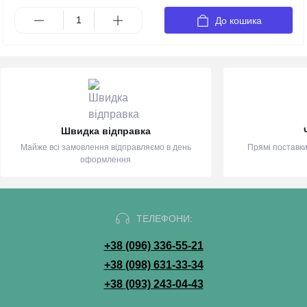
До кошика
Швидка відправка
Майже всі замовлення відправляємо в день
Прямі поставки
оформлення
ТЕЛЕФОНИ:
+38 (096) 336-55-21
+38 (098) 631-33-34
+38 (093) 243-04-43