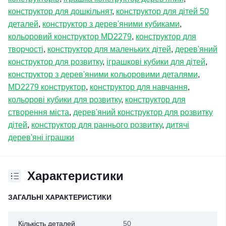
конструктор для дошкільнят
,
конструктор для дітей 50
деталей
,
конструктор з дерев'яними кубиками
,
кольоровий конструктор MD2279
,
конструктор для
творчості
,
конструктор для маленьких дітей
,
дерев'яний
конструктор для розвитку
,
іграшкові кубики для дітей
,
конструктор з дерев'яними кольоровими деталями
,
MD2279 конструктор
,
конструктор для навчання
,
кольорові кубики для розвитку
,
конструктор для
створення міста
,
дерев'яний конструктор для розвитку
дітей
,
конструктор для раннього розвитку
,
дитячі
дерев'яні іграшки
Характеристики
ЗАГАЛЬНІ ХАРАКТЕРИСТИКИ
Кількість деталей
50