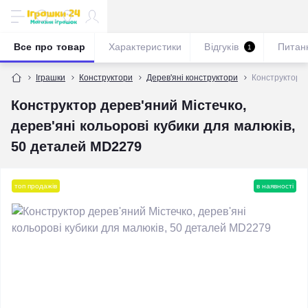
Все про товар
Характеристики
Відгуків
Питан
1
Іграшки
Конструктори
Дерев'яні конструктори
Конструктор д
Конструктор дерев'яний Містечко,
дерев'яні кольорові кубики для малюків,
50 деталей MD2279
топ продажів
в наявності