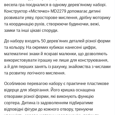
весела гра поєдналися в одному дерев'яному наборі.
Конструктор «Містечко» MD2279 допомагає дитині
розвивати уяву, просторове мислення, дрібну моторику
та координацію рухів, створюючи будиночки, вежі,
замки та інші цікаві споруди.
До набору входять 50 дерев'яних деталей різної форми
та кольору. На окремих кубиках нанесені цифри,
математичні знаки й яскраві малюнки, що дозволяють
використовувати іграшку не лише для конструювання,
а й для перших занять із рахунку, знайомства з числами
та розвитку логічного мислення.
Особливою перевагою набору є практичне пластикове
відерце для зберігання. Його кришка оснащена
отворами різної форми, які виконують функцію
сортера. Дитина із задоволенням підбиратиме
відповідні фігури до кожного отвору, тренуючи