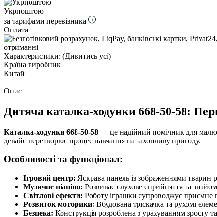
Укрпоштою
за тарифами перевізника
Оплата
отриманні
Характеристики:
(Дивитись усі)
Країна виробник
Китай
Опис
Дитяча каталка-ходунки 668-50-58: Пе
Каталка-ходунки 668-50-58
— це надійний помічник для малюків
девайс перетворює процес навчання на захопливу пригоду.
Особливості та функціонал:
Ігровий центр:
Яскрава панель із зображеннями тварин р
Музичне піаніно:
Розвиває слухове сприйняття та знайомит
Світлові ефекти:
Роботу іграшки супроводжує приємне п
Розвиток моторики:
Вбудована тріскачка та рухомі елем
Безпека:
Конструкція розроблена з урахуванням зросту та