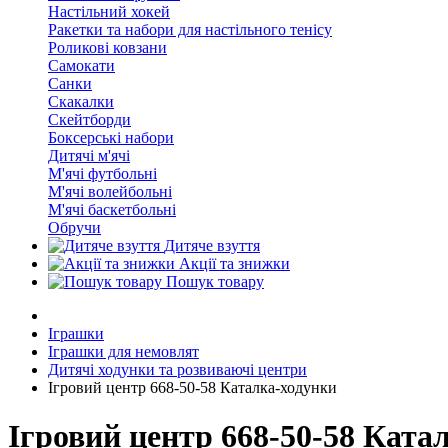
Настільний хокей
Ракетки та набори для настільного тенісу
Роликові ковзани
Самокати
Санки
Скакалки
Скейтборди
Боксерські набори
Дитячі м'ячі
М'ячі футбольні
М'ячі волейбольні
М'ячі баскетбольні
Обручи
Дитяче взуття
Акції та знижки
Пошук товару
Іграшки
Іграшки для немовлят
Дитячі ходунки та розвиваючі центри
Ігровий центр 668-50-58 Каталка-ходунки
Ігровий центр 668-50-58 Ката