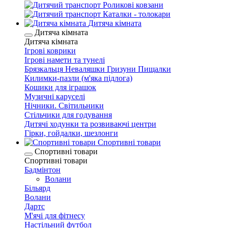
Роликові ковзани
Каталки - толокари
Дитяча кімната
Дитяча кімната
Дитяча кімната
Ігрові коврики
Ігрові намети та тунелі
Брязкальця Неваляшки Гризуни Пищалки
Килимки-пазли (м'яка підлога)
Кошики для іграшок
Музичні каруселі
Нічники. Світильники
Стільчики для годування
Дитячі ходунки та розвиваючі центри
Гірки, гойдалки, шезлонги
Спортивні товари
Спортивні товари
Спортивні товари
Бадмінтон
Волани
Більярд
Волани
Дартс
М'ячі для фітнесу
Настільний футбол