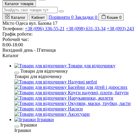
Каталог товарів
Порівняти
0
Закладки
0
Каталог
Кабінет
Кошик
0
Місто Одеса вул. Базова 17
Телефони:
+38 (096) 336-55-21
+38 (098) 631-33-34
+38 (093) 243
Графік роботи:
Робочий час:
8:00-18:00
Вихідний день - П'ятниця
Каталог
Товари для відпочинку
Товари для відпочинку
Товари для відпочинку
Надувні меблі
Басейни для дітей і дорослих
Круги надувні, плоти, батути
Нарукавники, жилети
Окуляри, маски, трубки, ласти
Насоси
Аксесуари
Іграшки
Іграшки
Іграшки