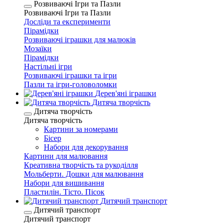
Розвиваючі Ігри та Пазли
Розвиваючі Ігри та Пазли
Досліди та експерименти
Пірамідки
Розвиваючі іграшки для малюків
Мозаїки
Пірамідки
Настільні ігри
Розвиваючі іграшки та ігри
Пазли та ігри-головоломки
Дерев'яні іграшки
Дитяча творчість
Дитяча творчість
Дитяча творчість
Картини за номерами
Бісер
Набори для декорування
Картини для малювання
Креативна творчість та рукоділля
Мольберти. Дошки для малювання
Набори для вишивання
Пластилін. Тісто. Пісок
Дитячий транспорт
Дитячий транспорт
Дитячий транспорт