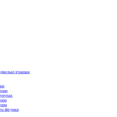
дівельні іграшки
ори
тори
шурупах
тори
тори
 та фігурки