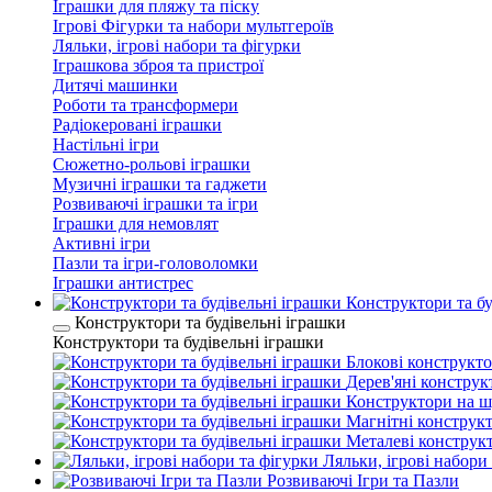
Іграшки для пляжу та піску
Ігрові Фігурки та набори мультгероїв
Ляльки, ігрові набори та фігурки
Іграшкова зброя та пристрої
Дитячі машинки
Роботи та трансформери
Радіокеровані іграшки
Настільні ігри
Сюжетно-рольові іграшки
Музичні іграшки та гаджети
Розвиваючі іграшки та ігри
Іграшки для немовлят
Активні ігри
Пазли та ігри-головоломки
Іграшки антистрес
Конструктори та бу
Конструктори та будівельні іграшки
Конструктори та будівельні іграшки
Блокові конструкт
Дерев'яні конструк
Конструктори на 
Магнітні конструк
Металеві конструк
Ляльки, ігрові набори
Розвиваючі Ігри та Пазли