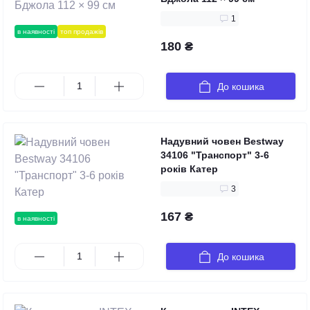
1
в наявності
топ продажів
180 ₴
До кошика
Надувний човен Bestway
34106 "Транспорт" 3-6
років Катер
3
167 ₴
в наявності
До кошика