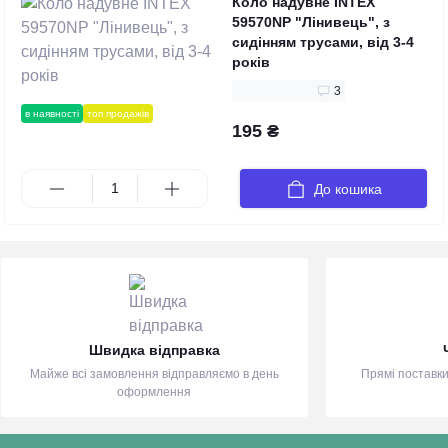
Коло надувне INTEX
59570NP "Лінивець", з
сидінням трусами, від 3-4
років
3
в наявності
топ продажів
195 ₴
До кошика
Швидка відправка
Майже всі замовлення відправляємо в день
Прямі поставки
оформлення