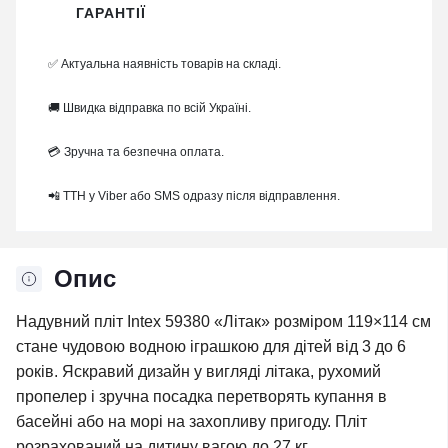
ГАРАНТІЇ
✅ Актуальна наявність товарів на складі.
🚚 Швидка відправка по всій Україні.
💳 Зручна та безпечна оплата.
📲 ТТН у Viber або SMS одразу після відправлення.
Опис
Надувний пліт Intex 59380 «Літак» розміром 119×114 см
стане чудовою водною іграшкою для дітей від 3 до 6
років. Яскравий дизайн у вигляді літака, рухомий
пропелер і зручна посадка перетворять купання в
басейні або на морі на захопливу пригоду. Пліт
розрахований на дитину вагою до 27 кг.