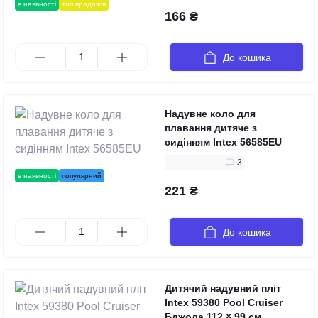
в наявності
топ продажів
166 ₴
До кошика
Надувне коло для
плавання дитяче з
сидінням Intex 56585EU
3
в наявності
популярний
221 ₴
До кошика
Дитячий надувний пліт
Intex 59380 Pool Cruiser
Бджола 112 × 99 см