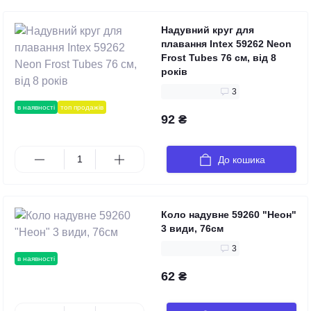
Надувний круг для
плавання Intex 59262 Neon
Frost Tubes 76 см, від 8
років
3
в наявності
топ продажів
92 ₴
До кошика
Коло надувне 59260 "Неон"
3 види, 76см
3
в наявності
62 ₴