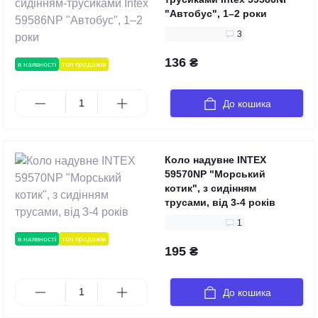
"Автобус", 1–2 роки
3
136 ₴
в наявності
топ продажів
До кошика
Коло надувне INTEX
59570NP "Морський
котик", з сидінням
трусами, від 3-4 років
1
в наявності
топ продажів
195 ₴
До кошика