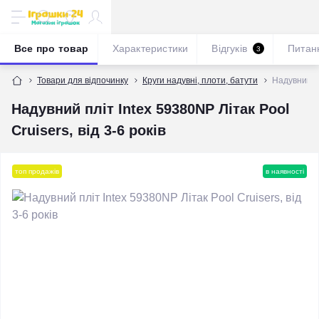
Все про товар
Характеристики
Відгуків
Питан
3
Товари для відпочинку
Круги надувні, плоти, батути
Надувний пл
Надувний пліт Intex 59380NP Літак Pool
Cruisers, від 3-6 років
топ продажів
в наявності