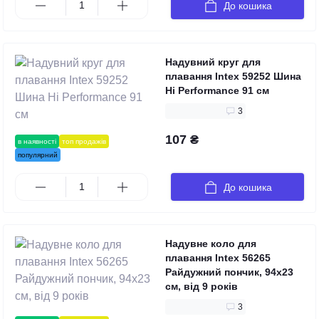
До кошика
Надувний круг для
плавання Intex 59252 Шина
Hi Performance 91 см
3
107 ₴
в наявності
топ продажів
популярний
До кошика
Надувне коло для
плавання Intex 56265
Райдужний пончик, 94х23
см, від 9 років
3