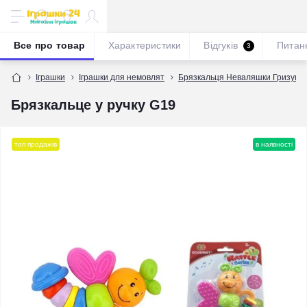
Все про товар
Характеристики
Відгуків
Питан
3
Іграшки
Іграшки для немовлят
Брязкальця Неваляшки Гризуни
Брязкальце у ручку G19
топ продажів
в наявності