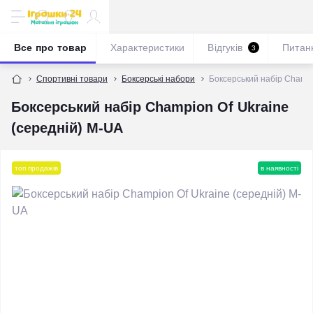
Все про товар
Характеристики
Відгуків
Питан
3
Спортивні товари
Боксерські набори
Боксерський набір Champi
Боксерський набір Champion Of Ukraine
(середній) M-UA
топ продажів
в наявності