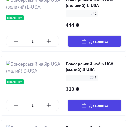
(великий) L-USA
1
в наявності
444 ₴
До кошика
Боксерський набір USA
(малий) S-USA
3
в наявності
313 ₴
До кошика