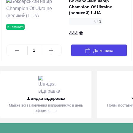
Боксерський набір
Champion Of Ukraine
(великий) L-UA
3
в наявності
444 ₴
До кошика
Швидка відправка
Майже всі замовлення відправляємо в день
Прямі поставки
оформлення