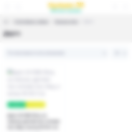
Спортивные товары
Зальные игры
Дартс
Дартс
в наявності
хіт продажів
Дартс M 3388 36см, на
липучці, дротики 2шт, м'ячики
2шт, 6від, в кульці 36-36-3 см