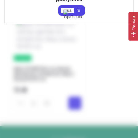
Бестселери
ua
ru
Фильтр
в наличии
Дартс M 3388 36см, на липучці,
дротики 2шт, м'ячики 2шт, 6від, в
кульці 36-36-3 см
71 ₴